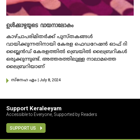
ഉൾക്കാഴ്ചയുടെ വായനാലോകം
കാഴ്ചാപരിമിതർക്ക് പുസ്തകങ്ങൾ
വായിക്കുന്നതിനായി കേരള ഫെഡറേഷൻ ഓഫ് ദി
ബ്ലൈൻഡ് കേരളത്തിൽ ബ്രെയിൽ ലൈബ്രറികൾ
ഒരുക്കുന്നുണ്ട്. അത്തരത്തിലുള്ള നാലാമത്തെ
ലൈബ്രറിയാണ്
| July 8, 2024
സ്നേഹ എം
Support Keraleeyam
Accessible to Everyone, Supported by Readers
SUPPORT US