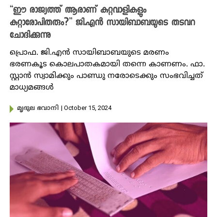
“ഈ രാജ്യത്ത്‌ ആരാണ് കുറ്റവാളികളും
കുറ്റാരോപിതരും?” ജി.എൻ സായിബാബയുടെ തടവറ
ചോദിക്കുന്നു
പ്രൊഫ. ജി.എൻ സായിബാബയുടെ മരണം
ഭരണകൂട കൊലപാതകമായി തന്നെ കാണണം. ഫാ.
സ്റ്റാൻ സ്വാമിക്കും പാണ്ഡു നരോടെക്കും സംഭവിച്ചത്
മാധ്യമങ്ങൾ
| October 15, 2024
മൃദുല ഭവാനി