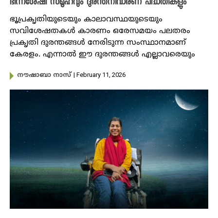
ഭിന്നശേഷി സമൂഹവും ദുരന്തനിവാരണ പദ്ധതികളും
ഭൂപ്രകൃതിയുടെയും കാലാവസ്ഥയുടെയും
സവിശേഷതകൾ കാരണം ഒരേസമയം പലതരം
പ്രകൃതി ദുരന്തങ്ങൾ നേരിടുന്ന സംസ്ഥാനമാണ്
കേരളം. എന്നാൽ ഈ ദുരന്തങ്ങൾ എല്ലാവരെയും
| February 11, 2026
നൗഷാബാ നാസ്