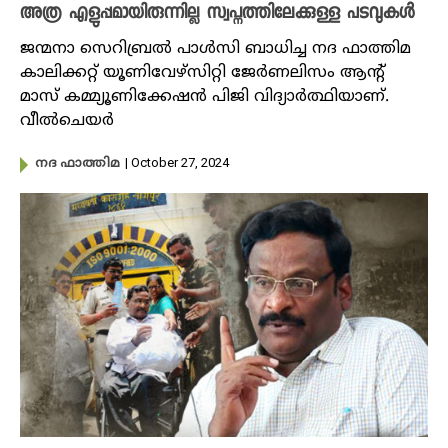
അത്ര എളുപ്പമായിരുന്നില്ല സ്വപ്നത്തിലേക്കുള്ള പടവുകൾ
ജന്മനാ സെറിബ്രൽ പാൾസി ബാധിച്ച നദ ഫാത്തിമ
കാലിക്കറ്റ് യൂണിവേഴ്‌സിറ്റി ജേർണലിസം ആൻ്റ്
മാസ് കമ്മ്യൂണിക്കേഷൻ പിജി വിദ്യാർത്ഥിയാണ്.
വീൽചെയർ
| October 27, 2024
നദ ഫാത്തിമ