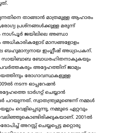
ത്.
ന്നതിനെ താങ്ങാൻ മാത്രമുള്ള ആഹാരം
്യ പ്രശ്‌നങ്ങൾക്കുള്ള മരുന്ന്
നും നാഗ്പൂർ ജയിലിലെ അണ്ഡാ
െല്ലാം അധികാരികളോട് മാസങ്ങളോളം
െ ബഹുമാന്യനായ ഇംഗ്ലീഷ് അധ്യാപകന്.
്ത സായിബാബ ബോധരഹിതനാകുകയും
രവർത്തകരും അദ്ദേഹത്തിന് ജാമ്യം
 ഹൃദയത്തിനും രോഗാവസ്ഥകളുള്ള
 2009ൽ നടന്ന ഓപ്പറേഷൻ
്ദേഹത്തെ ടാർഗറ്റ് ചെയ്യാൻ
ുന്നത്. സ്വാതന്ത്ര്യമുണ്ടെന്ന് നമ്മൾ
ലാം വെളിപ്പെടുന്നു, നമ്മുടെ ഏറ്റവും
ിഞ്ഞുകൊണ്ടിരിക്കുകയാണ്. 2001ൽ
ച് അറസ്റ്റ് ചെയ്യപ്പെട്ട മറ്റൊരു