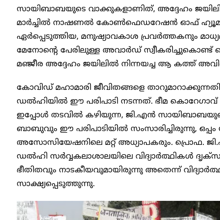
സായിബാബയുടെ വാക്കുകളാണിത്, അദ്ദേ​ഹം ജയിലിൽ
മാർച്ചിൽ നാഷണൽ കോൺഫെഡറേഷൻ ഓഫ് ഹ്യൂമൻ 
ഏർപ്പെടുത്തിയ, മനുഷ്യാവകാശ പ്രവർത്തകനും മാധ്
മേനോന്റെ പേരിലുള്ള അവാർഡ് സ്വീകരിച്ചുകൊണ്
മഞ്ജീര അദ്ദേഹം ജയിലിൽ നിന്നയച്ച ആ കത്ത് അവിടെ
കോവിഡ് മഹാമാരി ജീവിതങ്ങളെ താറുമാറാക്കുന്നതിന്
ഡൽഹിയിൽ ഈ പരിപാടി നടന്നത്. ഭീമ കൊറേ​ഗാ
ഇപ്പോൾ തടവിൽ കഴിയുന്ന, ജി.എൻ സായിബാബയുടെ
ബാബുവും ഈ പരിപാടിയിൽ സംസാരിച്ചിരുന്നു, ഒപ്പം ഡ
അസോസിയേഷനിലെ മറ്റ് അധ്യാപകരും. പ്രൊഫ. ജി
ഡൽഹി സർവ്വകലാശാലയിലെ വിദ്യാർത്ഥികൾ ദൃക്സാ
ഭീതിതവും നാടകീയവുമായിരുന്നു അതെന്ന് വിദ്യ
സാക്ഷ്യപ്പെടുത്തുന്നു.