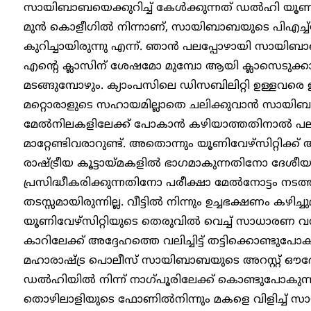
സായിബാബയെക്കുറിച്ച് കേൾക്കുന്നത് ഡൽഹി യൂണിവേഴ്‌
മുൻ കൊളീഗിൽ നിന്നാണ്, സായിബാബയുടെ പിഎച്ച്ഡി
കുറിച്ചായിരുന്നു എന്ന്. ഞാൻ പലപ്പോഴായി സായിബാ
എന്റെ ക്ലാസിന് ശേഷമോ മുമ്പോ ആയി ക്ലാസെടുക്കാ
മടങ്ങുമ്പോഴും. ക്യാംപസിലെ ഡിസബിലിറ്റി ഉള്ളവരെ
മറ്റൊരാളുടെ സഹായമില്ലാതെ ചലിക്കുവാൻ സായിബാബയ്ക
മേൽനിലകളിലേക്ക് പോകാൻ കഴിയാത്തതിനാൽ പലപ്പോഴ
മാറ്റേണ്ടിവരാറുണ്ട്. അതൊന്നും യൂണിവേഴ്‌സിറ്റിക്ക
രാഷ്ട്രീയ കൂട്ടായ്മകളിൽ ഭാഗമാകുന്നതിനോ ദ
പ്രസിദ്ധീകരിക്കുന്നതിനോ പരീക്ഷാ മേൽനോട്ടം ന
തടസ്സമായിരുന്നില്ല. വീട്ടിൽ നിന്നും ഉച്ചഭക്ഷണം കഴ
യൂണിവേഴ്‌സിറ്റിയുടെ തെരുവിൽ വെച്ച് സാധാരണ 
കാറിലേക്ക് അദ്ദേഹത്തെ വലിച്ചിട്ട് തട്ടിക്കൊണ്ടുപ
മഹാരാഷ്ട്ര പൊലീസ് സായിബാബയുടെ അറസ്റ്റ് ഔദ്
ഡൽഹിയിൽ നിന്ന് നാഗ്പൂരിലേക്ക് കൊണ്ടുപോകുന
തൊഴിലാളിയുടെ ഫോണിൽനിന്നും മകളെ വിളിച്ച് 