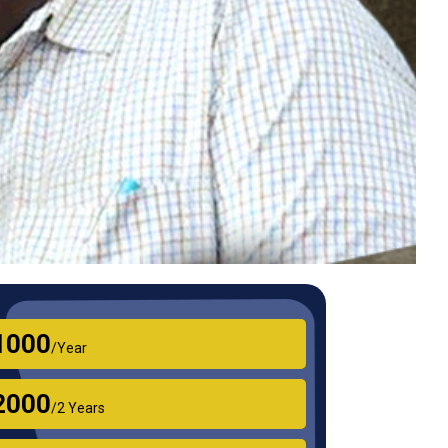
₹1000
/Year
₹2000
/2 Years