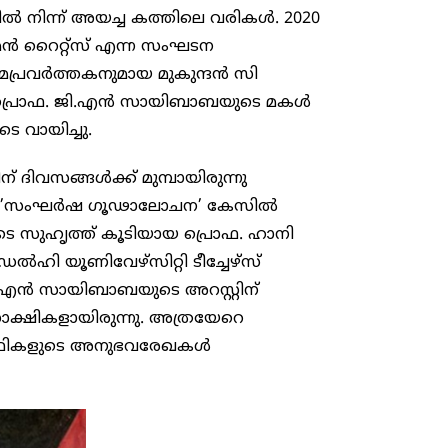
 നിന്ന് അയച്ച കത്തിലെ വരികൾ. 2020
റെെറ്റ്സ് എന്ന സംഘടന
യമപ്രവർത്തകനുമായ മുകുന്ദൻ സി
ട് പ്രൊഫ. ജി.എൻ സായിബാബയുടെ മകൾ
 വായിച്ചു.
 ദിവസങ്ങൾക്ക് മുമ്പായിരുന്നു
വ് ​’സംഘർഷ ​ഗൂഢാലോചന’ കേസിൽ
 സുഹൃത്ത് കൂടിയായ പ്രൊഫ. ഹാനി
ൽ​ഹി യൂണിവേഴ്സിറ്റി ടീച്ചേഴ്സ്
.എൻ സായിബാബയുടെ അറസ്റ്റിന്
ക്ഷികളായിരുന്നു. അത്രയേറെ
ാർത്ഥികളുടെ അനുഭവരേഖകൾ