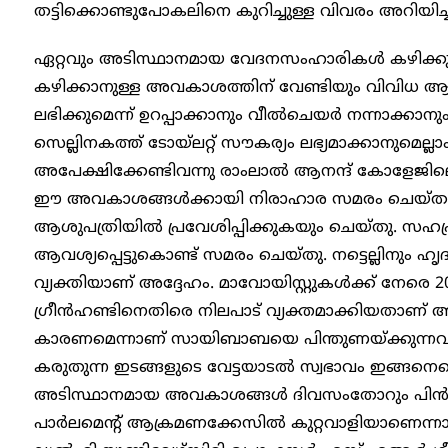
തട്ടിക്കൊണ്ടുപോകലിനെ കുറിച്ചുള്ള വിവരം അറിയിച്ച
ഏറ്റവും അടിസ്ഥാനമായ വേദനസംഹാരികൾ കഴിക്കു
കഴിക്കാനുള്ള അവകാശത്തിന് വേണ്ടിയും വിവിധ ആരോഗ
ലഭിക്കുമെന്ന് ഉറപ്പാക്കാനും വീൽചെയർ നന്നാക്കാ
സെല്ലിനകത്ത് ടോയ്‌ലറ്റ് സൗകര്യം ലഭ്യമാക്കാനുമ
അപേക്ഷിക്കേണ്ടിവന്നു രാംലാൽ ആനന്ദ് കോളേജില
ഈ അവകാശങ്ങൾക്കായി നിരാഹാര സമരം ചെയ
ആശുപത്രിയിൽ പ്രവേശിപ്പിക്കുകയും ചെയ്തു. സഹപ്
ആവശ്യപ്പെട്ടുകൊണ്ട് സമരം ചെയ്തു. നട്ടെല്ലിനും
വ്യക്തിയാണ് അദ്ദേഹം. മാവോയിസ്റ്റുകൾക്ക് നേരെ
ഗ്രീൻഹണ്ടിനെതിരെ നിലപാട് വ്യക്തമാക്കിയതാണ് അദ
കാരണമെന്നാണ് സായിബാബയെ പിന്തുണയ്ക്കുന്നവർ പറയ
കരുതുന്ന ഇടങ്ങളുടെ വേട്ടയാടൽ സ്വഭാവം ഇങ്ങനെയെല്
അടിസ്ഥാനമായ അവകാശങ്ങൾ ദിവസംതോറും പിൻവല
പാർലമെന്റ് ആക്രമണക്കേസിൽ കുറ്റവാളിയാണെന്നാരോപിച്