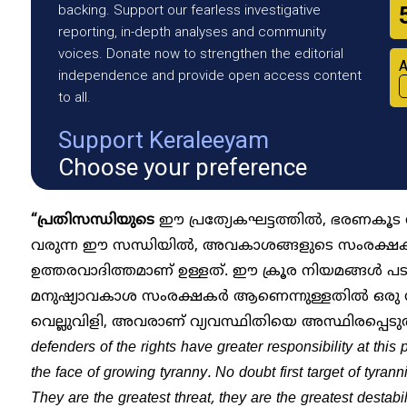
backing. Support our fearless investigative
reporting, in-depth analyses and community
voices. Donate now to strengthen the editorial
A
independence and provide open access content
to all.
Support Keraleeyam
Choose your preference
“പ്രതിസന്ധിയുടെ
ഈ പ്രത്യേകഘട്ടത്തിൽ, ഭരണകൂട ന
വരുന്ന ഈ സന്ധിയിൽ, അവകാശങ്ങളുടെ സംരക്ഷകർക്
ഉത്തരവാദിത്തമാണ് ഉള്ളത്. ഈ ക്രൂര നിയമങ്ങൾ പടച്
മനുഷ്യാവകാശ സംരക്ഷകർ ആണെന്നുള്ളതിൽ ഒരു സ
വെല്ലുവിളി, അവരാണ് വ്യവസ്ഥിതിയെ അസ്ഥിരപ്പെടുത
defenders of the rights have greater responsibility at this p
the face of growing tyranny. No doubt first target of tyran
They are the greatest threat, they are the greatest destabil