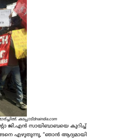
ചിൽ. കടപ്പാട്:dnaindia.com
റോ ജി.എൻ സായിബാബയെ കുറിച്ച്
ങനെ എഴുതുന്നു, “ഞാൻ ആദ്യമായി