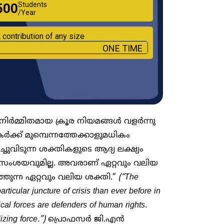
Students
₹500
/Year
 contribution of any size
ONE TIME
ിർമ്മിതമായ ക്രൂര നിയമങ്ങൾ വളർന്നു
ക് മുമ്പെന്നത്തേക്കാളുമധികം
ചുവിടുന്ന ശക്തികളുടെ ആദ്യ ലക്ഷ്യം
ംശയവുമില്ല. അവരാണ് ഏറ്റവും വലിയ
്തുന്ന ഏറ്റവും വലിയ ശക്തി.”
(“The
articular juncture of crisis than ever before in
nical forces are defenders of human rights.
izing force.”)
പ്രൊഫസർ ജി.എൻ