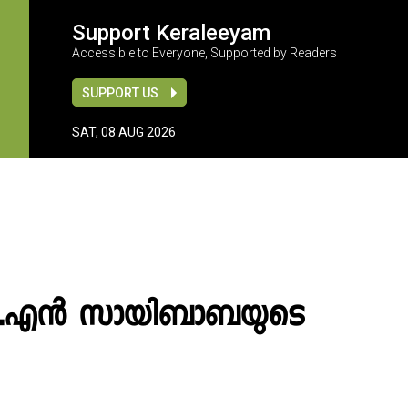
Support Keraleeyam
Accessible to Everyone, Supported by Readers
SUPPORT US
SAT, 08 AUG 2026
” ജി.എൻ സായിബാബയുടെ