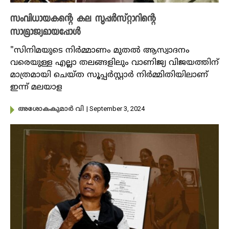
സംവിധായകന്റെ കല സൂപ്പർസ്റ്റാറിന്റെ
സാമ്രാജ്യമായപ്പോൾ
"സിനിമയുടെ നിർമ്മാണം മുതൽ ആസ്വാദനം
വരെയുള്ള എല്ലാ തലങ്ങളിലും വാണിജ്യ വിജയത്തിന്
മാത്രമായി ചെയ്ത സൂപ്പർസ്റ്റാർ നിർമ്മിതിയിലാണ്
ഇന്ന് മലയാള
| September 3, 2024
അശോകകുമാർ വി