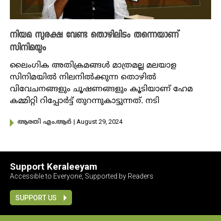
നിയമ സുരക്ഷ വേണ്ട തൊഴിലിടം തന്നെയാണ്
സിനിമയും
ലൈംഗിക അതിക്രമങ്ങൾ മാത്രമല്ല മലയാള
സിനിമയിൽ നിലനിൽക്കുന്ന തൊഴിൽ
വിവേചനങ്ങളും ചൂഷണങ്ങളും കൂടിയാണ് ഹേമ
കമ്മിറ്റി റിപ്പോർട്ട്‌ തുറന്നുകാട്ടുന്നത്. നടി
| August 29, 2024
ആരതി എം.ആർ
Support Keraleeyam
Accessible to Everyone, Supported by Readers
SUPPORT US