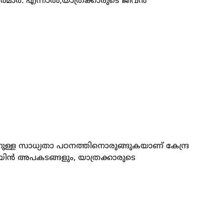
യിനർമാർ. എന്നാൽ,യാത്രക്കാരുടെ ജീവൻ
ക്കാനുള്ള സാധ്യതാ പഠനത്തിനൊരുങ്ങുകയാണ് കേന്ദ്ര
െയിൻ അപകടങ്ങളും, യാത്രക്കാരുടെ