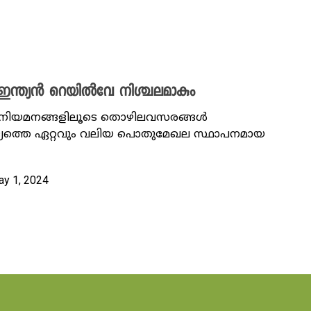
്ത്യൻ റെയിൽവേ നിശ്ചലമാകും
ാർ നിയമനങ്ങളിലൂടെ തൊഴിലവസരങ്ങൾ
രാജ്യത്തെ ഏറ്റവും വലിയ പൊതുമേഖല സ്ഥാപനമായ
ay 1, 2024