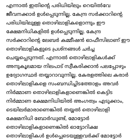
എന്നാൽ ഇതിന്റെ പരിധിയിലും റെയിൽവേ
ജീവനക്കാർ ഉൾപ്പെടുന്നില്ല. കേന്ദ്ര സർക്കാറിന്റെ
പരിധിയിലുള്ള തൊഴിലാളികളൊന്നും ഈ
ക്ഷേമനിധികളിൽ ഉൾപ്പെടുന്നില്ല. കേന്ദ്ര
സർക്കാറിന്റെ ലേബർ കമ്മീഷൻ ഓഫീസിലാണ് ഈ
തൊഴിലാളികളുടെ പ്രശ്നങ്ങൾ ചർച്ച
ചെയ്യപ്പെടുന്നത്. എന്നാൽ തൊഴിലാളികൾക്ക്
അനുകൂലമായ നിലപാട് സ്വീകരിക്കാൻ പലപ്പോഴും
ഉദ്യോഗസ്ഥർ തയ്യാറാവുന്നില്ല. കേരളത്തിലെ കരാർ
തൊഴിലാളികളെ സംബന്ധിച്ചിടത്തോളം അവർ
നിർമ്മാണ തൊഴിലാളികളാണെങ്കിൽ കെട്ടിട
നിർമ്മാണ ക്ഷേമനിധിയിൽ അംഗത്വം എടുക്കാം,
ടെയിലർമാരാണെങ്കിൽ തയ്യൽ തൊഴിലാളി
ക്ഷേമനിധി ബോർഡുണ്ട്, മോട്ടോർ
തൊഴിലാളികളാണെങ്കിൽ ഓട്ടോറിക്ഷ
തൊഴിലാളികൾ ഉൾപ്പെടെയുള്ളവർക്ക് മോട്ടോർ