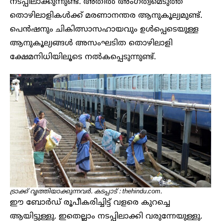
നടപ്പിലാക്കുന്നുണ്ട്. അതിൽ അംഗത്വമെടുത്ത
തൊഴിലാളികൾക്ക് മരണാനന്തര ആനുകൂല്യമുണ്ട്.
പെൻഷനും ചികിത്സാസഹായവും ഉൾപ്പെടെയുള്ള
ആനുകൂല്യങ്ങൾ അസംഘടിത തൊഴിലാളി
ക്ഷേമനിധിയിലൂടെ നൽകപ്പെടുന്നുണ്ട്.
ട്രാക്ക് വൃത്തിയാക്കുന്നവർ. കടപ്പാട് : thehindu.com.
ഈ ബോർഡ് രൂപീകരിച്ചിട്ട് വളരെ കുറച്ചെ
ആയിട്ടുള്ളു. ഇതെല്ലാം നടപ്പിലാക്കി വരുന്നേയുള്ളു.