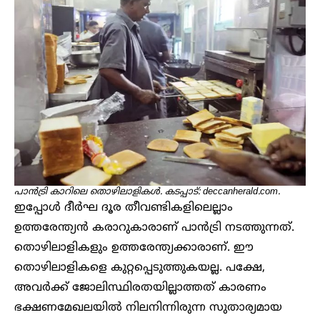
പാൻട്രി കാറിലെ തൊഴിലാളികൾ. കടപ്പാട്: deccanherald.com.
ഇപ്പോൾ ദീ‍ർഘ ​ദൂര തീവണ്ടികളിലെല്ലാം
ഉത്തരേന്ത്യൻ കരാറുകാരാണ് പാൻട്രി നടത്തുന്നത്.
തൊഴിലാളികളും ഉത്തരേന്ത്യക്കാരാണ്. ഈ
തൊഴിലാളികളെ കുറ്റപ്പെടുത്തുകയല്ല. പക്ഷേ,
അവർക്ക് ജോലിസ്ഥിരതയില്ലാത്തത് കാരണം
ഭക്ഷണമേഖലയിൽ നിലനിന്നിരുന്ന സുതാര്യമായ