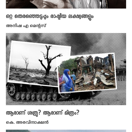
ഒറ്റ തെരഞ്ഞെടുപ്പും രാഷ്ട്രീയ ലക്ഷ്യങ്ങളും
അനിഷ എ മെന്റസ്
ആരാണ് ശത്രു? ആരാണ് മിത്രം?
കെ. അരവിന്ദാക്ഷൻ