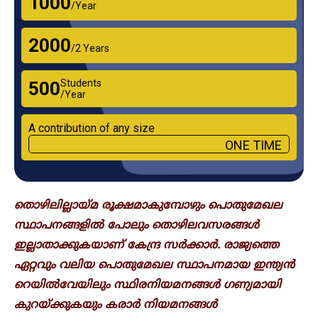
₹1000
/Year
₹2000
/2 Years
Students
₹500
/Year
A contribution of any size
ONE TIME
തൊഴിലില്ലായ്മ രൂക്ഷമാകുമ്പോഴും പൊതുമേഖല
സ്ഥാപനങ്ങളിൽ പോലും തൊഴിലവസരങ്ങൾ
ഇല്ലാതാക്കുകയാണ് കേന്ദ്ര സ‍ർക്കാർ. രാജ്യത്തെ
ഏറ്റവും വലിയ പൊതുമേഖല സ്ഥാപനമായ ഇന്ത്യൻ
റെയിൽവേയിലും സ്ഥിരനിയമനങ്ങൾ ​ഗണ്യമായി
കുറയ്ക്കുകയും കരാ‍ർ നിയമനങ്ങൾ