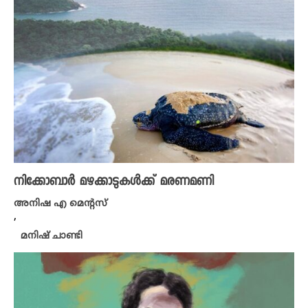
നിക്കോബാർ മഴക്കാടുകൾക്ക് മരണമണി
അനിഷ എ മെന്റസ്
,
മനിഷ് ചാണ്ടി