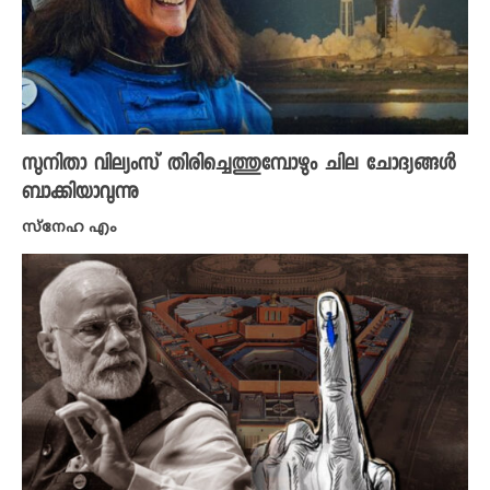
സുനിതാ വില്യംസ് തിരിച്ചെത്തുമ്പോഴും ചില ചോദ്യങ്ങൾ
ബാക്കിയാവുന്നു
സ്നേഹ എം