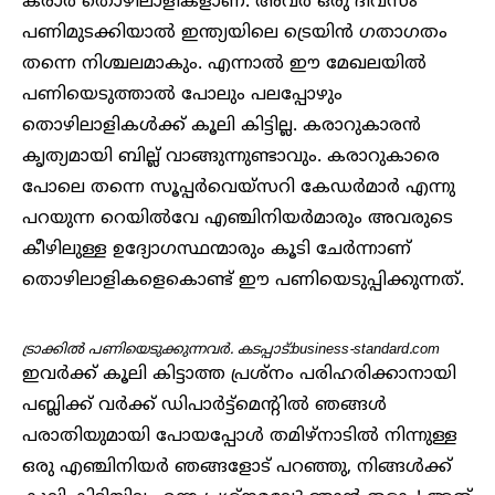
കരാർ തൊഴിലാളികളാണ്. അവർ ഒരു ദിവസം
പണിമുടക്കിയാൽ ഇന്ത്യയിലെ ട്രെയിൻ ഗതാഗതം
തന്നെ നിശ്ചലമാകും. എന്നാൽ ഈ മേഖലയിൽ
പണിയെടുത്താൽ പോലും പലപ്പോഴും
തൊഴിലാളികൾക്ക് കൂലി കിട്ടില്ല. കരാറുകാരൻ
കൃത്യമായി ബില്ല് വാങ്ങുന്നുണ്ടാവും. കരാറുകാരെ
പോലെ തന്നെ സൂപ്പർവെയ്സറി കേഡർമാർ എന്നു
പറയുന്ന റെയിൽവേ എഞ്ചിനിയർമാരും അവരുടെ
കീഴിലുള്ള ഉദ്യോഗസ്ഥന്മാരും കൂടി ചേർന്നാണ്
തൊഴിലാളികളെകൊണ്ട് ഈ പണിയെടുപ്പിക്കുന്നത്.
ട്രാക്കിൽ പണിയെടുക്കുന്നവർ. കടപ്പാട്:business-standard.com
ഇവർക്ക് കൂലി കിട്ടാത്ത പ്രശ്നം പരിഹരിക്കാനായി
പബ്ലിക്ക് വർക്ക് ഡിപാർട്ട്മെന്റിൽ ഞങ്ങൾ
പരാതിയുമായി പോയപ്പോൾ തമിഴ്നാടിൽ നിന്നുള്ള
ഒരു എഞ്ചിനിയർ ഞങ്ങളോട് പറഞ്ഞു, നിങ്ങൾക്ക്