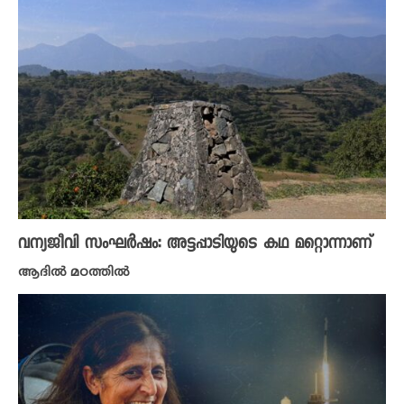
വന്യജീവി സംഘർഷം: അട്ടപ്പാടിയുടെ കഥ മറ്റൊന്നാണ്
ആദിൽ മഠത്തിൽ