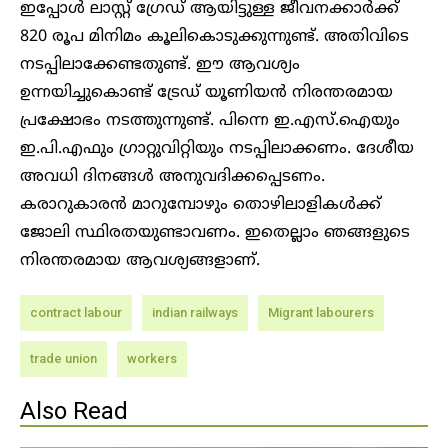
ഇപ്പോൾ ലാസ്റ്റ് ​ഗ്രേഡ് ആയിട്ടുള്ള ജീവനക്കാ‍ർക്ക്
820 രൂപ മിനിമം കൂലികൊടുക്കുന്നുണ്ട്. അതിവിടെ
നടപ്പിലാക്കേണ്ടതുണ്ട്. ഈ ആവശ്യം
ഉന്നയിച്ചുകൊണ്ട് ട്രേഡ് യൂണിയൻ നിരന്തരമായ
പ്രക്ഷോഭം നടത്തുന്നുണ്ട്. പിന്നെ ഇ.എസ്.ഐയും
ഇ.പി.എഫും ​​ഗ്രാറ്റുവിറ്റിയും നടപ്പിലാക്കണം. ദേശീയ
അവധി ദിനങ്ങൾ അനുവദിക്കപ്പെടണം.
കരാറുകാരൻ മാറുമ്പോഴും തൊഴിലാളികൾക്ക്
ജോലി സ്ഥിരതയുണ്ടാവണം. ഇതെല്ലാം ഞങ്ങളുടെ
നിരന്തരമായ ആവശ്യങ്ങളാണ്.
contract labour
indian railways
Migrant labourers
trade union
workers
Also Read