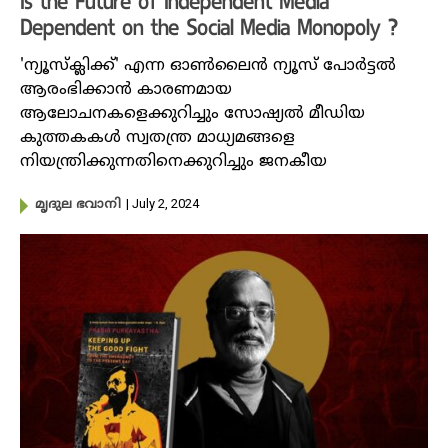
Is the Future of Independent Media
Dependent on the Social Media Monopoly ?
'ന്യൂസ്ക്ലിക്ക്' എന്ന ഓൺലൈൻ ന്യൂസ്‌ പോർട്ടൽ
ആരംഭിക്കാൻ കാരണമായ
ആലോചനകളെക്കുറിച്ചും സോഷ്യൽ മീഡിയ
കുത്തകകൾ സ്വതന്ത്ര മാധ്യമങ്ങളെ
നിയന്ത്രിക്കുന്നതിനെക്കുറിച്ചും ജനകീയ
| July 2, 2024
മൃദുല ഭവാനി