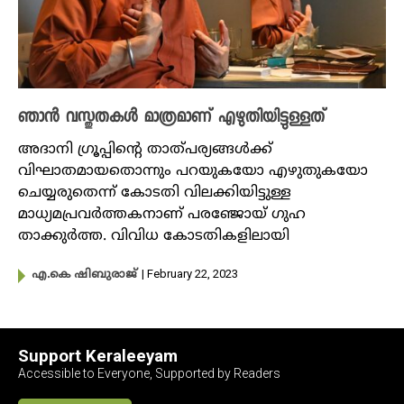
ഞാൻ വസ്തുതകൾ മാത്രമാണ് എഴുതിയിട്ടുള്ളത്
അദാനി ​ഗ്രൂപ്പിന്റെ താത്പര്യങ്ങൾക്ക്
വിഘാതമായതൊന്നും പറയുകയോ എഴുതുകയോ
ചെയ്യരുതെന്ന് കോടതി വിലക്കിയിട്ടുള്ള
മാധ്യമപ്രവർത്തകനാണ് പരഞ്ജോയ് ​ഗുഹ
താക്കുർത്ത. വിവിധ കോടതികളിലായി
| February 22, 2023
എ.കെ ഷിബുരാജ്
Support Keraleeyam
Accessible to Everyone, Supported by Readers