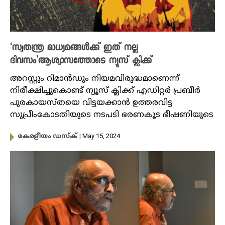
‘സ്വതന്ത്ര മാധ്യമങ്ങൾക്ക് ഇത് നല്ല
ദിവസം’ആശ്വാസത്തോടെ ന്യൂസ് ക്ലിക്ക്
അറസ്റ്റും റിമാന്‍ഡും നിയമവിരുദ്ധമാണെന്ന്
നിരീക്ഷിച്ചുകൊണ്ട് ന്യൂസ് ക്ലിക്ക് എഡിറ്റര്‍ പ്രബീര്‍
പുരകായസ്തയെ വിട്ടയക്കാൻ ഉത്തരവിട്ട
സുപ്രീംകോടതിയുടെ നടപടി ഭരണകൂട ഭീഷണിയുടെ
| May 15, 2024
കേരളീയം ഡസ്ക്