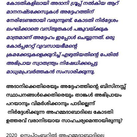
കോടതികളിലായി അദാനി ​ഗ്രൂപ്പ് നൽകിയ ആറ്
മാനനഷ്ടക്കേസുകൾ അദ്ദേഹത്തിന്
നേരിടേണ്ടതായി വരുന്നുണ്ട്. കോടതി നിർദ്ദേശം
ലംഘിക്കാതെ വസ്തുതകൾ പങ്കുവയ്ക്കുക
മാത്രമാണ് അദ്ദേഹം ഇപ്പോൾ ചെയ്യുന്നത്. ഒരു
കോർപ്പറേറ്റ് വ്യവസായഭീമന്റെ
ക്രമക്കേടുകളെക്കുറിച്ച് എഴുതിയതിന്റെ പേരിൽ
അഭിപ്രായ സ്വാതന്ത്ര്യം നിഷേധിക്കപ്പെട്ട
മാധ്യമപ്രവർത്തകൻ സംസാരിക്കുന്നു.
അദാനിക്കെതിരെയും അദ്ദേഹത്തിന്റെ ബിസിനസ്സ്
സ്ഥാപനങ്ങൾക്കെതിരെയും താങ്കൾ അഭിപ്രായം
പറയാനും വിമർശിക്കാനും പാടില്ലെന്ന്
നിർദ്ദേശിക്കുന്ന അഹമ്മദാബാദിലെ കോടതി
ഉത്തരവ് വരാനിടയായ സാഹചര്യമെന്തായിരുന്നു?
2020 സെപ്റ്റംബറിൽ അഹമ്മദാബാദിലെ