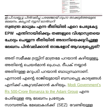
ഇ.പി.ഡബ്ല്യൂ പിൻവലിച്ച പരഞ്ജോയ് ​ഗുഹാ താക്കുർത്തയുടെ
ലേഖനം. കടപ്പാട്: ന്യൂസ് ലാൻഡറി
സ്വതന്ത്ര മാധ്യമം എന്ന രീതിയിൽ ഏറെ പേരുകേട്ട
EPW എന്തിനായിരിക്കും തങ്ങളുടെ വിശ്വാസ്യതയെ
ചോദ്യം ചെയ്യുന്ന രീതിയിൽ അദാനിയെക്കുറിച്ചുള്ള
ലേഖനം പിൻവലിക്കാൻ താങ്കളോട് ആവശ്യപ്പെട്ടത്?
അത് സമീക്ഷ ട്രസ്റ്റിന് മാത്രമേ പറയാൻ കഴിയുള്ളൂ.
അതിന്റെ ചെയർമാൻ പ്രൊഫ. ​ദീപക് നയ്യാർ
അതിനുള്ള മറുപടി പറയാൻ ബാധ്യസ്ഥനാണ്.
എന്നാൽ എന്റെ രാജിയുമായി ബന്ധപ്പെട്ട കാര്യങ്ങൾ
എനിക്ക് പങ്കുവയ്ക്കാൻ കഴിയും.
Modi Government’s
Rs 500-Crore Bonanza to the Adani Group
എന്ന
പേരിലുള്ള ആ ലേഖനം പ്രത്യേക
സാമ്പത്തിക മേഖലകൾക്ക് (SEZ) വേണ്ടിയുള്ള