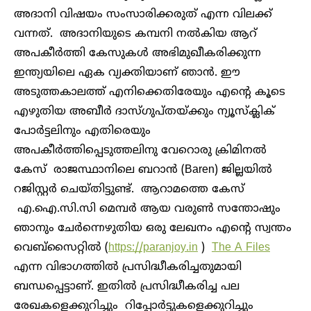
അദാനി വിഷയം സംസാരിക്കരുത് എന്ന വിലക്ക്
വന്നത്. അദാനിയുടെ കമ്പനി നൽകിയ ആറ്
അപകീർത്തി കേസുകൾ അഭിമുഖീകരിക്കുന്ന
ഇന്ത്യയിലെ ഏക വ്യക്തിയാണ് ഞാൻ. ഈ
അടുത്തകാലത്ത് എനിക്കെതിരേയും എന്റെ കൂടെ
എഴുതിയ അബീർ ദാസ്ഗുപ്തയ്ക്കും ന്യൂസ്‌ക്ലിക്
പോർട്ടലിനും എതിരെയും
അപകീർത്തിപ്പെടുത്തലിനു വേറൊരു ക്രിമിനൽ
കേസ് രാജസ്ഥാനിലെ ബറാൻ (Baren) ജില്ലയിൽ
റജിസ്റ്റർ ചെയ്തിട്ടുണ്ട്. ആറാമത്തെ കേസ്
എ.ഐ.സി.സി മെമ്പർ ആയ വരുൺ സന്തോഷും
ഞാനും ചേർന്നെഴുതിയ ഒരു ലേഖനം എന്റെ സ്വന്തം
വെബ്സൈറ്റിൽ (
https://paranjoy.in
)
The A Files
എന്ന വിഭാഗത്തിൽ പ്രസിദ്ധീകരിച്ചതുമായി
ബന്ധപ്പെട്ടാണ്. ഇതിൽ പ്രസിദ്ധീകരിച്ച പല
രേഖകളെക്കുറിച്ചും റിപ്പോർട്ടുകളെക്കുറിച്ചും