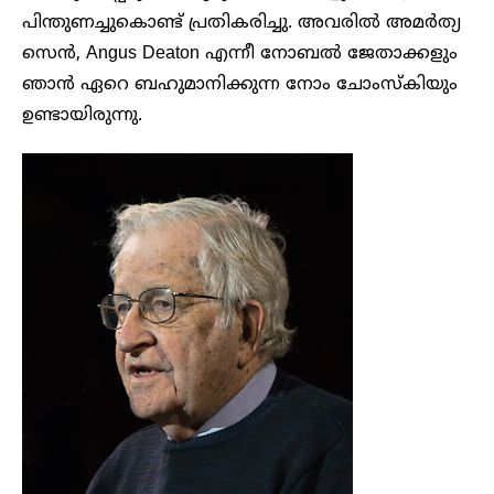
പിന്തുണച്ചുകൊണ്ട് പ്രതികരിച്ചു. അവരിൽ അമർത്യ
സെൻ, Angus Deaton എന്നീ നോബൽ ജേതാക്കളും
ഞാൻ ഏറെ ബഹുമാനിക്കുന്ന നോം ചോംസ്കിയും
ഉണ്ടായിരുന്നു.