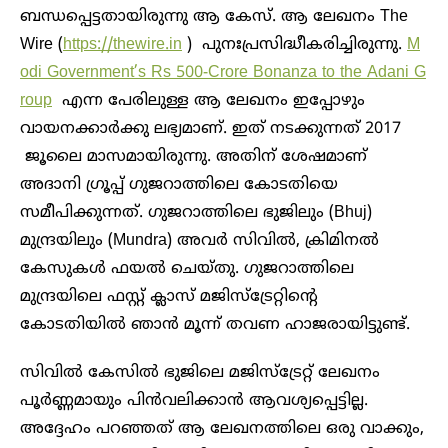
ബന്ധപ്പെട്ടതായിരുന്നു ആ കേസ്. ആ ലേഖനം The
Wire (
https://thewire.in
) പുനഃപ്രസിദ്ധീകരിച്ചിരുന്നു.
M
odi Government’s Rs 500-Crore Bonanza to the Adani G
roup
എന്ന പേരിലുള്ള ആ ലേഖനം ഇപ്പോഴും
വായനക്കാർക്കു ലഭ്യമാണ്. ഇത് നടക്കുന്നത് 2017
ജൂലൈ മാസമായിരുന്നു. അതിന് ശേഷമാണ്
അദാനി ഗ്രൂപ്പ് ഗുജറാത്തിലെ കോടതിയെ
സമീപിക്കുന്നത്. ഗുജറാത്തിലെ ഭുജിലും (Bhuj)
മുന്ദ്രയിലും (Mundra) അവർ സിവിൽ, ക്രിമിനൽ
കേസുകൾ ഫയൽ ചെയ്തു. ഗുജറാത്തിലെ
മുന്ദ്രയിലെ ഫസ്റ്റ് ക്ലാസ് മജിസ്‌ട്രേറ്റിന്റെ
കോടതിയിൽ ഞാൻ മൂന്ന് തവണ ഹാജരായിട്ടുണ്ട്.
സിവിൽ കേസിൽ ഭുജിലെ മജിസ്‌ട്രേറ്റ് ലേഖനം
പൂർണ്ണമായും പിൻവലിക്കാൻ ആവശ്യപ്പെട്ടില്ല.
അദ്ദേഹം പറഞ്ഞത് ആ ലേഖനത്തിലെ ഒരു വാക്കും,