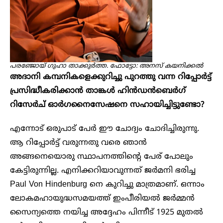
പരഞ്ജോയ് ​ഗുഹാ താക്കുർത്ത. ഫോട്ടോ: അനസ് കയനിക്കൽ
അദാനി കമ്പനികളെക്കുറിച്ചു പുറത്തു വന്ന റിപ്പോർട്ട്
പ്രസിദ്ധീകരിക്കാൻ
താങ്കൾ ഹിൻഡൻബെർഗ്
റിസേർച് ഓർഗനൈസേഷനെ
സഹായിച്ചിട്ടുണ്ടോ?
എന്നോട് ഒരുപാട് പേർ ഈ ചോദ്യം ചോദിച്ചിരുന്നു.
ആ റിപ്പോർട്ട് വരുന്നതു വരെ ഞാൻ
അങ്ങനെയൊരു സ്ഥാപനത്തിന്റെ പേര് പോലും
കേട്ടിരുന്നില്ല. എനിക്കറിയാവുന്നത് ജർമനി ഭരിച്ച
Paul Von Hindenburg നെ കുറിച്ചു മാത്രമാണ്. ഒന്നാം
ലോകമഹായുദ്ധസമയത്ത് ഇംപീരിയൽ ജർമ്മൻ
സൈന്യത്തെ നയിച്ച അദ്ദേഹം പിന്നീട് 1925 മുതൽ