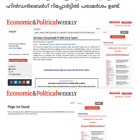
ഹിൻഡൻബെർഗ് റിപ്പോർട്ടിൽ പരാമർശം ഉണ്ട്.