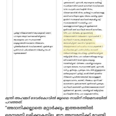
മന്ത്രി അഹമ്മദ് ദേവർകോവിൽ ജൂലൈ നാലിന് നിയമസഭയിൽ
പറഞ്ഞത്.
“അദാനിക്കല്ലാതെ മറ്റാർക്കും ഇത്തരത്തിൽ
ഒരനുമതി ലഭിക്കുകയില്ല. ഈ അനുമതിക്ക് വേണ്ടി