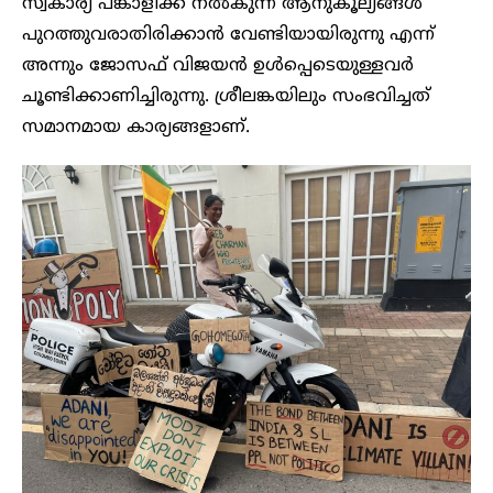
സ്വകാര്യ പങ്കാളിക്ക് നൽകുന്ന ആനുകൂല്യങ്ങൾ
പുറത്തുവരാതിരിക്കാൻ വേണ്ടിയായിരുന്നു എന്ന്
അന്നും ജോസഫ് വിജയൻ ഉൾപ്പെടെയുള്ളവർ
ചൂണ്ടിക്കാണിച്ചിരുന്നു. ശ്രീലങ്കയിലും സംഭവിച്ചത്
സമാനമായ കാര്യങ്ങളാണ്.