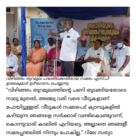
വിഴിഞ്ഞം തുറമുഖ പദ്ധതിക്കെതിരായ സമരം എസ്.പി
ഉദയകുമാർ ഉദ്ഘാടനം ചെയ്യുന്നു
“വിഴിഞ്ഞം തുറമുഖത്തിന്റെ പണി തുടങ്ങിയതോടെ
നാലു മുതൽ, അഞ്ചു വരി വരെ വീടുകളാണ്
പോയിട്ടുള്ളത്. വീടുകൾ നഷടപെട് ക്യാമ്പുകളിൽ
കഴിയുന്ന ഞങ്ങളെ സർക്കാര് വണ്ടികൊണ്ടുവന്ന്,
കൊന്നുവാരി കടലിൽ എറിയട്ടെ. അല്ലാതെ ഞങ്ങളീ
സമരപ്പന്തലിൽ നിന്നും പോകില്ല.” റിലേ സത്യാ​