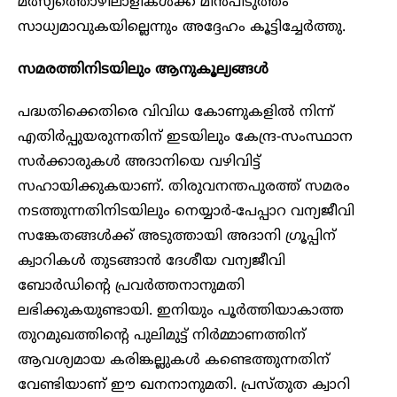
മത്സ്യത്തൊഴിലാളികൾക്ക് മീൻപിടുത്തം
സാധ്യമാവുകയില്ലെന്നും അദ്ദേഹം കൂട്ടിച്ചേർത്തു.
സമരത്തിനിടയിലും ആനുകൂല്യങ്ങൾ
പദ്ധതിക്കെതിരെ വിവിധ കോണുകളിൽ നിന്ന്
എതിർപ്പുയരുന്നതിന് ഇടയിലും കേന്ദ്ര-സംസ്ഥാന
സർക്കാരുകൾ അദാനിയെ വഴിവിട്ട്
സഹായിക്കുകയാണ്. തിരുവനന്തപുരത്ത് സമരം
നടത്തുന്നതിനിടയിലും നെയ്യാർ-പേപ്പാറ വന്യജീവി
സങ്കേതങ്ങൾക്ക് അടുത്തായി അദാനി ​ഗ്രൂപ്പിന്
ക്വാറികൾ തുടങ്ങാൻ ദേശീയ വന്യജീവി
ബോർഡിന്റെ പ്രവർത്തനാനുമതി
ലഭിക്കുകയുണ്ടായി. ഇനിയും പൂർത്തിയാകാത്ത
തുറമുഖത്തിന്റെ പുലിമുട്ട് നിർമ്മാണത്തിന്
ആവശ്യമായ കരിങ്കല്ലുകൾ കണ്ടെത്തുന്നതിന്
വേണ്ടിയാണ് ഈ ഖനനാനുമതി. പ്രസ്തുത ക്വാറി