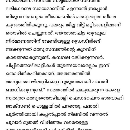
സമയമാണ്. സമ്പൽ സമൃദ്ധമായ സീസൺ
ലഭിക്കേണ്ട സമയമാണിത്. എന്നാൽ ഇപ്പോൾ
തിരുവനന്തപുരം തീരക്കടലിൽ മത്സ്യലഭ്യത തീരെ
കുറഞ്ഞിരിക്കുന്നു. പലരും ജില്ല വിട്ട് മറ്റിടങ്ങളിലാണ്
തൊഴിൽ ചെയ്യുന്നത്. അന്താരാഷ്ട്ര തുറമുഖ
നിർമാണത്തിന് വേണ്ടിയുള്ള ഡ്രെഡ്ജിങ്ങ്
നടക്കുന്നത് മത്സ്യസമ്പത്തിന്റെ കുറവിന്
കാരണമാകുന്നുണ്ട്. കമ്പവല വലിക്കുന്നവർ,
ചിപ്പിത്തൊഴിലാളികൾ തുടങ്ങയവരെല്ലാം ഇന്ന്
തൊഴിൽരഹിതരാണ്. അത്തരത്തിൽ
മത്സ്യത്തൊഴിലാളികളെ ഗുരുതരമായി പദ്ധതി
ബാധിക്കുന്നുണ്ട്.” സമരത്തിൽ പങ്കുചേരുന്ന കേരള
സ്വതന്ത്ര മത്സ്യത്തൊഴിലാളി ഫെഡറേഷൻ ഭാരവാഹി
ജാക്സൺ പൊള്ളയിൽ പറഞ്ഞു. പദ്ധതി
പൂർത്തിയായി കപ്പൽച്ചാൽ നിലവിൽ വന്നാൽ
പൂവാർ മുതൽ വിഴിഞ്ഞം വരെയുള്ള