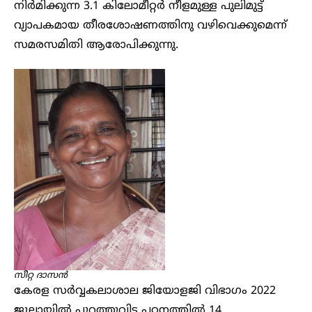
നിർമിക്കുന്ന 3.1 കിലോമീറ്റർ നീളമുള്ള പുലിമുട്ട്
വ്യാപകമായ തീരശോഷണത്തിനു വഴിവെക്കുമെന്ന്
സമരസമിതി ആരോപിക്കുന്നു.
സീറ്റ ദാസൻ
കേരള സർവ്വകലാശാല ജിയോളജി വിഭാഗം 2022
ജൂലായിൽ പുറത്തുവിട്ട പഠനത്തിൽ 14