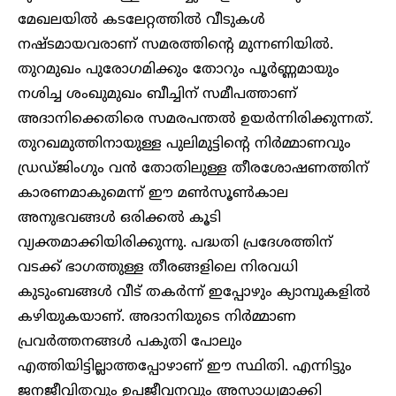
മേഖലയിൽ കടലേറ്റത്തിൽ വീടുകൾ
നഷ്ടമായവരാണ് സമരത്തിന്റെ മുന്നണിയിൽ.
തുറമുഖം പുരോ​ഗമിക്കും തോറും പൂർണ്ണമായും
നശിച്ച ശംഖുമുഖം ബീച്ചിന് സമീപത്താണ്
അദാനിക്കെതിരെ സമരപന്തൽ ഉയർന്നിരിക്കുന്നത്.
തുറഖമുത്തിനായുള്ള പുലിമുട്ടിന്റെ നിർമ്മാണവും
ഡ്രഡ്ജിം​ഗും വൻ തോതിലുള്ള തീരശോഷണത്തിന്
കാരണമാകുമെന്ന് ഈ മൺസൂൺകാല
അനുഭവങ്ങൾ ഒരിക്കൽ കൂടി
വ്യക്തമാക്കിയിരിക്കുന്നു. പദ്ധതി പ്രദേശത്തിന്
വടക്ക് ഭാ​ഗത്തുള്ള തീരങ്ങളിലെ നിരവധി
കുടുംബങ്ങൾ വീട് തകർന്ന് ഇപ്പോഴും ക്യാമ്പുകളിൽ
കഴിയുകയാണ്. അദാനിയുടെ നിർമ്മാണ
പ്രവർത്തനങ്ങൾ പകുതി പോലും
എത്തിയിട്ടില്ലാത്തപ്പോഴാണ് ഈ സ്ഥിതി. എന്നിട്ടും
ജനജീവിതവും ഉപജീവനവും അസാധ്യമാക്കി