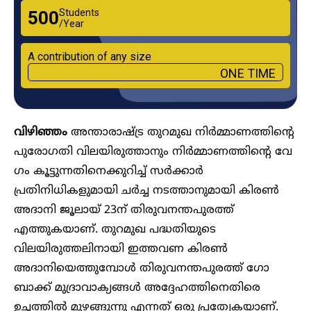
Students
₹500
/Year
A contribution of any size
ONE TIME
വിഴിഞ്ഞം
അന്താരാഷ്ട്ര തുറമുഖ നിർമ്മാണത്തിന്റെ
പുരോ​ഗതി വിലയിരുത്താനും നിർമ്മാണത്തിന്റെ വേ​
ഗം കൂട്ടുന്നതിനെക്കുറിച്ച് സർക്കാർ
പ്രതിനിധികളുമായി ചർച്ച നടത്താനുമായി കിരൺ
അദാനി ജൂലായ് 23ന് തിരുവനന്തപുരത്ത്
എത്തുകയാണ്. തുറമുഖ പദ്ധതിയുടെ
വിലയിരുത്തലിനായി ഇത്തവണ കിരൺ
അദാനിയെത്തുമ്പോൾ തിരുവനന്തപുരത്ത് ​ഗോ
ബാക്ക് മുദ്രാവാക്യങ്ങൾ അദ്ദേഹത്തിനെതിരെ
ഉച്ചത്തിൽ മുഴങ്ങുന്നു എന്നത് ഒരു പ്രത്യേകയാണ്.