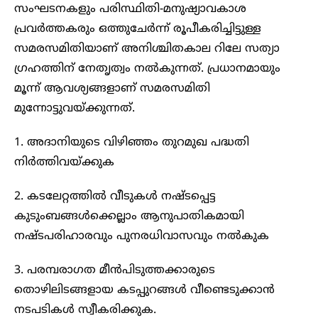
സംഘടനകളും പരിസ്ഥിതി-മനുഷ്യാവകാശ
പ്രവർത്തകരും ഒത്തുചേർന്ന് രൂപീകരിച്ചിട്ടുള്ള
സമരസമിതിയാണ് അനിശ്ചിതകാല റിലേ സത്യാ​
ഗ്രഹത്തിന് നേതൃത്വം നൽകുന്നത്. പ്രധാനമായും
മൂന്ന് ആവശ്യങ്ങളാണ് സമരസമിതി
മുന്നോട്ടുവയ്ക്കുന്നത്.
1. അദാനിയുടെ വിഴിഞ്ഞം തുറമുഖ പദ്ധതി
നിർത്തിവയ്ക്കുക
2. കടലേറ്റത്തിൽ വീടുകൾ നഷ്ടപ്പെട്ട
കുടുംബങ്ങൾക്കെല്ലാം ആനുപാതികമായി
നഷ്ടപരിഹാരവും പുനരധിവാസവും നൽകുക
3. പരമ്പരാഗത മീൻപിടുത്തക്കാരുടെ
തൊഴിലിടങ്ങളായ കടപ്പുറങ്ങൾ വീണ്ടെടുക്കാൻ
നടപടികൾ സ്വീകരിക്കുക.