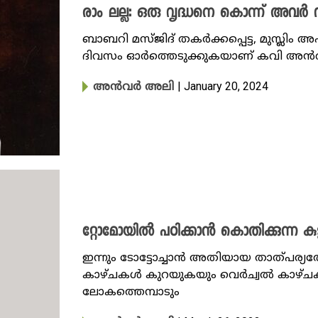
രാം ലല്ല: ഒരു വൃദ്ധനെ കൊന്ന് അവർ
ബാബറി മസ്ജിദ് തകർക്കപ്പെട്ട, മുസ്ലിം
ദിവസം ഓർത്തെടുക്കുകയാണ് കവി അൻവ
| January 20, 2024
അൻവർ അലി
റ്റോമോയിൽ പഠിക്കാൻ കൊതിക്കുന്ന കുട്
ഇന്നും ടോട്ടോച്ചാൻ അതിയായ താത്പര്യത്
കാഴ്ചകൾ കുറയുകയും വെർച്വൽ കാഴ്ചകൾ 
ലോകത്തെമ്പാടും