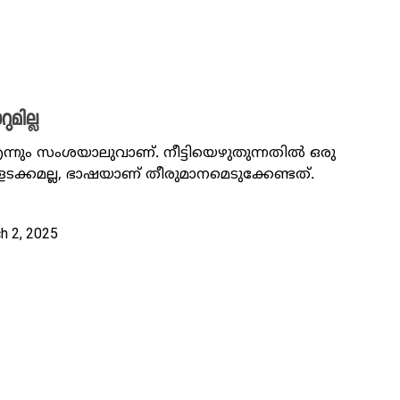
മില്ല
നും സംശയാലുവാണ്. നീട്ടിയെഴുതുന്നതിൽ ഒരു
്ളടക്കമല്ല, ഭാഷയാണ് തീരുമാനമെടുക്കേണ്ടത്.
ch 2, 2025