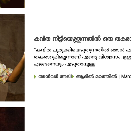
കവിത നീട്ടിയെഴുതുന്നതിൽ ഒരു തകരാറു
"കവിത ചുരുക്കിയെഴുതുന്നതിൽ ഞാൻ എന്
തകരാറുമില്ലെന്നാണ് എന്റെ വിശ്വാസം. ഉള
എങ്ങനെയും എഴുതാനുള്ള
| Mar
അൻവർ അലി
ആദിൽ മഠത്തിൽ