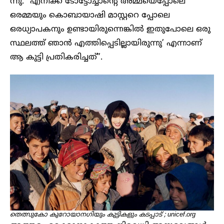
ന്നു. “എനിക്ക് ടോട്ടോച്ചാന്റെ അമ്മയെപ്പോലെ
ഒരമ്മയും കൊബായാഷി മാസ്റ്ററെ പ്പോലെ
ഒരധ്യാപകനും ഉണ്ടായിരുന്നെങ്കിൽ ഇതുപോലെ ഒരു
സ്ഥലത്ത് ഞാൻ എത്തിപ്പെടില്ലായിരുന്നു’ എന്നാണ്
ആ കുട്ടി പ്രതികരിച്ചത്”.
തെത്സുകോ കുറോയാനഗിയും കുട്ടികളും കടപ്പാട് ; unicef.org