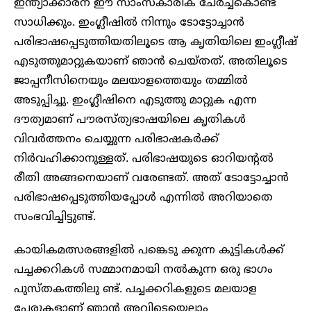
ഇന്ത്യാക്കാരന് ഈ സാംസ്കാരിക ചേർച്ചകൊണ്ട്
സാധിക്കും. ഇംഗ്ലീഷിൽ നിന്നും ടോട്ടോച്ചാൻ
പരിഭാഷപ്പെടുത്തിയതിലൂടെ ആ കൃതിയിലെ ഇംഗ്ലീഷ്
എടുത്തുമാറ്റുകയാണ് ഞാൻ ചെയ്തത്. അതിലൂടെ
ജാപ്പനീസിനെയും മലയാളത്തെയും തമ്മിൽ
അടുപ്പിച്ചു. ഇംഗ്ലീഷിനെ എടുത്തു മാറ്റുക എന്ന
ദൗത്യമാണ് പൗരസ്ത്യഭാഷയിലെ കൃതികൾ
വിവർത്തനം ചെയ്യുന്ന പരിഭാഷകർക്ക്
നിർവഹിക്കാനുള്ളത്. പരിഭാഷയുടെ ഓറിയന്റൽ
രീതി അങ്ങനെയാണ് വരേണ്ടത്. അത് ടോട്ടോച്ചാൻ
പരിഭാഷപ്പെടുത്തിയപ്പോൾ എന്നിൽ അറിയാതെ
സംഭവിച്ചിട്ടുണ്ട്.
കായികമത്സരങ്ങളിൽ പങ്കെടു ക്കുന്ന കുട്ടികൾക്ക്
പച്ചക്കറികൾ സമ്മാനമായി നൽകുന്ന ഒരു ഭാഗം
പുസ്തകത്തിലു ണ്ട്. പച്ചക്കറികളുടെ മലയാള
പേരുകളാണ് ഞാൻ അവിടെയെല്ലാം