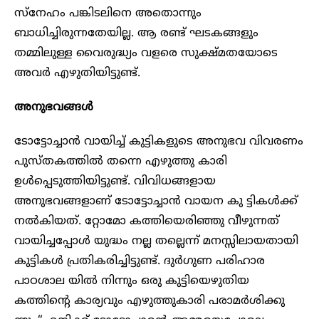
സ്നേഹം പങ്കിടലിനെ അതൊന്നും
ബാധിച്ചിരുന്നതേയില്ല. ആ രണ്ട് ഘടകങ്ങളും
തമ്മിലുള്ള വൈരുദ്ധ്യം വളരെ സുക്ഷ്മതയോടെ
അവർ എഴുതിയിട്ടുണ്ട്.
അനുഭവങ്ങൾ
ടോട്ടോച്ചാൻ വായിച്ച് കുട്ടികളുടെ അനുഭവ വിവരണം
പുസ്തകത്തിൽ തന്നെ എഴുത്തു കാരി
ഉൾപ്പെടുത്തിയിട്ടുണ്ട്. വിവിധങ്ങളായ
അനുഭവങ്ങളാണ് ടോട്ടോച്ചാൻ വായന കു ട്ടികൾക്ക്
നൽകിയത്. റ്റോമോ കത്തിയെരിഞ്ഞു വീഴുന്നത്
വായിച്ചപ്പോൾ യുദ്ധം നല്ല തല്ലെന്ന് മനസ്സിലായതായി
കുട്ടികൾ പ്രതികരിച്ചിട്ടുണ്ട്. ദുർഗുണ പരിഹാര
പാഠശാല യിൽ നിന്നും ഒരു കുട്ടിയെഴുതിയ
കത്തിന്റെ കാര്യവും എഴുത്തുകാരി പരാമർശിക്കു