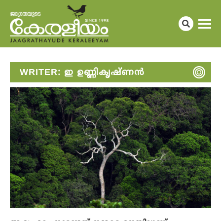
WRITER:
ഇ ഉണ്ണികൃഷ്ണൻ