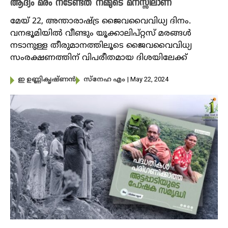
ആദ്യം മരം നടേണ്ടത് നമ്മുടെ മനസ്സിലാണ്
മേയ് 22, അന്താരാഷ്ട്ര ജൈവവൈവിധ്യ ദിനം.
വനഭൂമിയിൽ വീണ്ടും യൂക്കാലിപ്റ്റസ് മരങ്ങൾ
നടാനുള്ള തീരുമാനത്തിലൂടെ ജൈവവൈവിധ്യ
സംരക്ഷണത്തിന് വിപരീതമായ ദിശയിലേക്ക്
| May 22, 2024
ഇ ഉണ്ണികൃഷ്ണൻ
സ്നേഹ എം