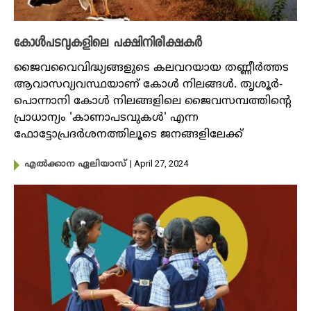
കോൾപടവുകളിലെ പക്ഷിനിരീക്ഷകർ
ജൈവവൈവിദ്ധ്യങ്ങളുടെ കലവറയായ തണ്ണീർത്തട
ആവാസവ്യവസ്ഥയാണ് കോൾ നിലങ്ങൾ. തൃശൂർ-
പൊന്നാനി കോൾ നിലങ്ങളിലെ ജൈവസമ്പത്തിന്റെ
പ്രാധാന്യം 'കാണാപടവുകൾ' എന്ന
ഫോട്ടോപ്രദർശനത്തിലൂടെ ജനങ്ങളിലേക്ക്
| April 27, 2024
എൽക്കാന ഏലിയാസ്