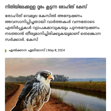
നീതിയിലേക്കുള്ള ദൂരം കൂടുന്ന രോഹിത് കേസ്
രോഹിത് വെമുല കേസിൽ അന്വേഷണം
അവസാനിപ്പിച്ചതായി വാർത്തകൾ വന്നതോടെ
എതിർപ്പുകൾ വ്യാപകമാവുകയും പുനരന്വേഷണം
നടത്താൻ തീരുമാനിച്ചിരിക്കുകയുമാണ് തെലങ്കാന
സർക്കാർ. കേസ്
| May 8, 2024
എൽക്കാന ഏലിയാസ്