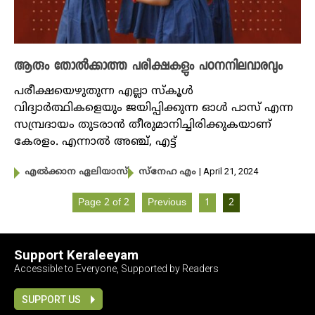
ആരും തോൽക്കാത്ത പരീക്ഷകളും പഠനനിലവാരവും
പരീക്ഷയെഴുതുന്ന എല്ലാ സ്കൂൾ
വിദ്യാർത്ഥികളെയും ജയിപ്പിക്കുന്ന ഓൾ പാസ് എന്ന
സമ്പ്രദായം തുടരാൻ തീരുമാനിച്ചിരിക്കുകയാണ്
കേരളം. എന്നാൽ അഞ്ച്, എട്ട്
| April 21, 2024
എൽക്കാന ഏലിയാസ്
സ്നേഹ എം
Page 2 of 2
Previous
1
2
Support Keraleeyam
Accessible to Everyone, Supported by Readers
SUPPORT US