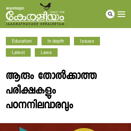
Education
In depth
Issues
Latest
Laws
ആരും തോൽക്കാത്ത
പരീക്ഷകളും
പഠനനിലവാരവും