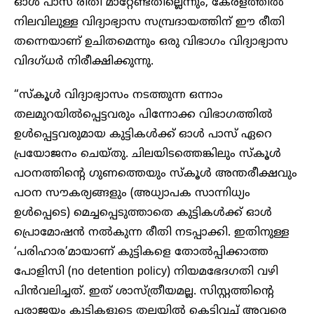
ഓൾ പാസ് രീതി മാറ്റേണ്ടതില്ലെന്നും, കേരളത്തിൽ
നിലവിലുള്ള വിദ്യാഭ്യാസ സമ്പ്രദായത്തിന് ഈ രീതി
തന്നെയാണ് ഉചിതമെന്നും ഒരു വിഭാ​ഗം വിദ്യാഭ്യാസ
വിദഗ്ധർ നിരീക്ഷിക്കുന്നു.
“സ്‌കൂൾ വിദ്യാഭ്യാസം നടത്തുന്ന ഒന്നാം
തലമുറയിൽപ്പെട്ടവരും പിന്നോക്ക വിഭാഗത്തിൽ
ഉൾപ്പെട്ടവരുമായ കുട്ടികൾക്ക് ഓൾ പാസ് ഏറെ
പ്രയോജനം ചെയ്തു. ചിലയിടത്തെങ്കിലും സ്കൂൾ
പഠനത്തിന്റെ ഗുണത്തെയും സ്‌കൂൾ അന്തരീക്ഷവും
പഠന സൗകര്യങ്ങളും (അധ്യാപക സാന്നിധ്യം
ഉൾപ്പെടെ) മെച്ചപ്പെടുത്താതെ കുട്ടികൾക്ക് ഓൾ
പ്രൊമോഷൻ നൽകുന്ന രീതി നടപ്പാക്കി. ഇതിനുള്ള
‘പരിഹാര’മായാണ് കുട്ടികളെ തോൽപ്പിക്കാത്ത
പോളിസി (no detention policy) നിയമഭേദഗതി വഴി
പിൻവലിച്ചത്. ഇത് ശാസ്ത്രീയമല്ല. സിസ്റ്റത്തിന്റെ
പരാജയം കുട്ടികളുടെ തലയിൽ കെട്ടിവച്ച് അവരെ