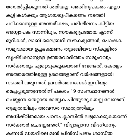
തോൽപ്പിക്കുന്നത് ശരിയല്ല. അതിനുപകരം എല്ലാ
കുട്ടികൾക്കും ആശയരൂപീകരണം നടത്തി
പഠിക്കാനുള്ള അന്തരീക്ഷം, പരിശീലനം കിട്ടിയ
അധ്യാപക സാന്നിധ്യം, സൗകര്യപ്രദമായ ക്ലാസ്
മുറികൾ, ലാബ് ലൈബ്രറി സൗകര്യങ്ങൾ, പോഷക
സമൃദ്ധമായ ഉച്ചഭക്ഷണം തുടങ്ങിയവ സ്‌കൂളിൽ
സൃഷ്ടിക്കാനുള്ള ഉത്തരവാദിത്തം സമൂഹവും
സർക്കാരും ഏറ്റെടുക്കുകയാണ് വേണ്ടത്. കേരളം
അത്തരത്തിലുള്ള ശ്രമങ്ങളാണ് വർഷങ്ങളായി
നടത്തി വരുന്നത്. പ്രവർത്തനങ്ങൾ ഇനിയും
മെച്ചപ്പടുത്തുന്നതിന് പകരം 19 സംസ്ഥാനങ്ങൾ
ചെയ്യുന്ന തെറ്റായ മാതൃക പിന്തുടരുകയല്ല വേണ്ടത്.
തുല്യതയിലും അവസര സമത്വത്തിലും
അധിഷ്ഠിതമായ പഠനം ക്ലാസിൽ ലഭ്യമാക്കുകയാണ്
സർക്കാർ ചെയ്യേണ്ടത്.‌” വിദ്യാഭ്യാസ വിദഗ്ധനും
കണ്ണൂർ ഡയറ്റിലെ മുൻ പ്രിൻസിപ്പളും ശാസ്ത്ര