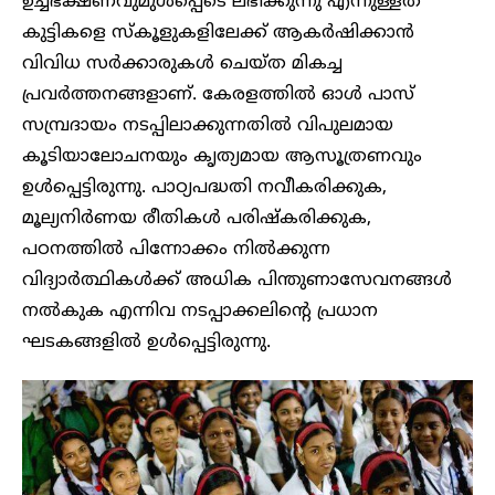
ഉച്ചഭക്ഷണവുമുൾപ്പെടെ ലഭിക്കുന്നു എന്നുള്ളത്
കുട്ടികളെ സ്കൂളുകളിലേക്ക് ആകർഷിക്കാൻ
വിവിധ സർക്കാരുകൾ ചെയ്ത മികച്ച
പ്രവർത്തനങ്ങളാണ്. കേരളത്തിൽ ഓൾ പാസ്
സമ്പ്രദായം നടപ്പിലാക്കുന്നതിൽ വിപുലമായ
കൂടിയാലോചനയും കൃത്യമായ ആസൂത്രണവും
ഉൾപ്പെട്ടിരുന്നു. പാഠ്യപദ്ധതി നവീകരിക്കുക,
മൂല്യനിർണയ രീതികൾ പരിഷ്കരിക്കുക,
പഠനത്തിൽ പിന്നോക്കം നിൽക്കുന്ന
വിദ്യാർത്ഥികൾക്ക് അധിക പിന്തുണാസേവനങ്ങൾ
നൽകുക എന്നിവ നടപ്പാക്കലിന്റെ പ്രധാന
ഘടകങ്ങളിൽ ഉൾപ്പെട്ടിരുന്നു.