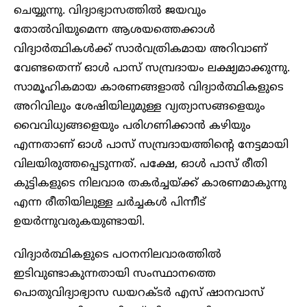
ചെയ്യുന്നു. വിദ്യാഭ്യാസത്തിൽ ജയവും
തോൽവിയുമെന്ന ആശയത്തെക്കാൾ
വിദ്യാർത്ഥികൾക്ക് സാ‌ർവത്രികമായ അറിവാണ്
വേണ്ടതെന്ന് ഓൾ പാസ് സമ്പ്രദായം ലക്ഷ്യമാക്കുന്നു.
സാമൂഹികമായ കാരണങ്ങളാൽ വിദ്യാർത്ഥികളുടെ
അറിവിലും ശേഷിയിലുമുള്ള വ്യത്യാസങ്ങളെയും
വൈവിധ്യങ്ങളെയും പരിഗണിക്കാൻ കഴിയും
എന്നതാണ് ഓൾ പാസ് സമ്പ്രദായത്തിന്റെ നേട്ടമായി
വിലയിരുത്തപ്പെടുന്നത്. പക്ഷേ, ഓൾ പാസ് രീതി
കുട്ടികളുടെ നിലവാര തകർച്ചയ്ക്ക് കാരണമാകുന്നു
എന്ന രീതിയിലുള്ള ചർച്ചകൾ പിന്നീട്
ഉയർന്നുവരുകയുണ്ടായി.
വിദ്യാർത്ഥികളുടെ പഠനനിലവാരത്തിൽ
ഇടിവുണ്ടാകുന്നതായി സംസ്ഥാനത്തെ
പൊതുവിദ്യാഭ്യാസ ഡയറക്ടർ എസ് ഷാനവാസ്