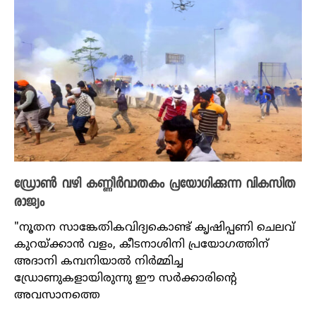
ഡ്രോൺ വഴി കണ്ണീർവാതകം പ്രയോഗിക്കുന്ന വികസിത
രാജ്യം
"നൂതന സാങ്കേതികവിദ്യകൊണ്ട് കൃഷിപ്പണി ചെലവ്
കുറയ്ക്കാൻ വളം, കീടനാശിനി പ്രയോഗത്തിന്
അദാനി കമ്പനിയാൽ നിർമ്മിച്ച
ഡ്രോണുകളായിരുന്നു ഈ സർക്കാരിൻ്റെ
അവസാനത്തെ