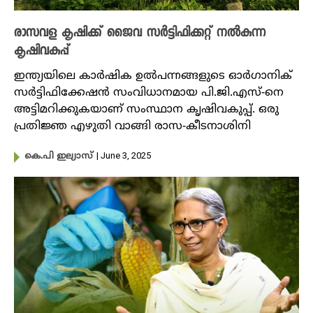
രാസവള കൃഷിക്ക് ജൈവ സർട്ടിഫിക്കറ്റ് നൽകുന്ന
കൃഷിവകുപ്പ്
ഇന്ത്യയിലെ കാർഷിക ഉൽപന്നങ്ങളുടെ ഓർഗാനിക്
സർട്ടിഫിക്കേഷൻ സംവിധാനമായ പി.ജി.എസ്-നെ
അട്ടിമറിക്കുകയാണ് സംസ്ഥാന കൃഷിവകുപ്പ്. ഒരു
പ്രതിജ്ഞ എഴുതി വാങ്ങി രാസ-കീടനാശിനി
| June 3, 2025
കെ.പി ഇല്യാസ്