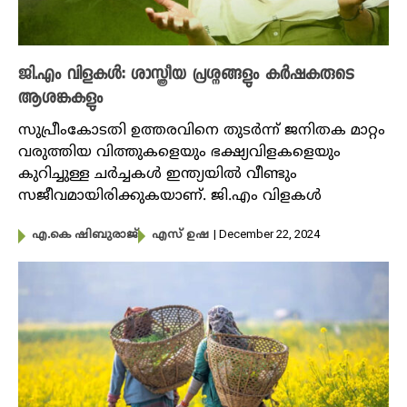
ജി.എം വിളകൾ: ശാസ്ത്രീയ പ്രശ്നങ്ങളും കർഷകരുടെ
ആശങ്കകളും
സുപ്രീംകോടതി ഉത്തരവിനെ തുടർന്ന് ജനിതക മാറ്റം
വരുത്തിയ വിത്തുകളെയും ഭക്ഷ്യവിളകളെയും
കുറിച്ചുള്ള ചർച്ചകൾ ഇന്ത്യയിൽ വീണ്ടും
സജീവമായിരിക്കുകയാണ്. ജി.എം വിളകൾ
| December 22, 2024
എ.കെ ഷിബുരാജ്
എസ് ഉഷ