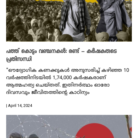
പത്ത് കൊടും വഞ്ചനകൾ: രണ്ട് – കർഷകരുടെ
പ്രതിസന്ധി
"ഔദ്യോഗിക കണക്കുകൾ അനുസരിച്ച് കഴിഞ്ഞ 10
വർഷത്തിനിടയിൽ 1,74,000 കർഷകരാണ്
ആത്മഹത്യ ചെയ്തത്. ഇതിനർത്ഥം ഓരോ
ദിവസവും ജീവിതത്തിന്റെ കാഠിന്യം
| April 14, 2024