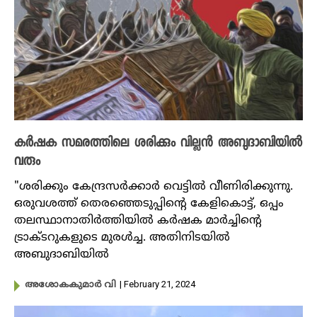
കർഷക സമരത്തിലെ ശരിക്കും വില്ലൻ അബുദാബിയിൽ
വരും
"ശരിക്കും കേന്ദ്രസർക്കാർ വെട്ടിൽ വീണിരിക്കുന്നു.
ഒരുവശത്ത് തെരഞ്ഞെടുപ്പിൻ്റെ കേളികൊട്ട്, ഒപ്പം
തലസ്ഥാനാതിർത്തിയിൽ കർഷക മാർച്ചിൻ്റെ
ട്രാക്ടറുകളുടെ മുരൾച്ച. അതിനിടയിൽ
അബുദാബിയിൽ
| February 21, 2024
അശോകകുമാർ വി