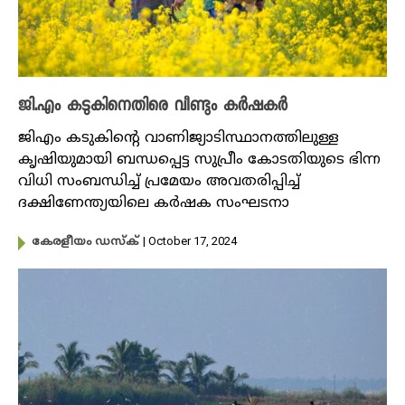
ജി.എം കടുകിനെതിരെ വീണ്ടും കർഷകർ
ജിഎം കടുകിന്റെ വാണിജ്യാടിസ്ഥാനത്തിലുള്ള
കൃഷിയുമായി ബന്ധപ്പെട്ട സുപ്രീം കോടതിയുടെ ഭിന്ന
വിധി സംബന്ധിച്ച് പ്രമേയം അവതരിപ്പിച്ച്
ദക്ഷിണേന്ത്യയിലെ കർഷക സംഘടനാ
| October 17, 2024
കേരളീയം ഡസ്ക്