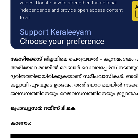
voices. Donate now to strengthen the editorial
A
independence and provide open access content
to all.
Support Keraleeyam
Choose your preference
കോഴിക്കോട്
ജില്ലയിലെ പെരുവയൽ – കുന്നമംഗലം പ
അരിയോറ മലയിൽ മലബാർ ഡെവലപ്പേഴ്‌സ് നടത്തുന്ന 
ദുരിതത്തിലായിരിക്കുകയാണ് സമീപവാസികൾ. അര
കല്ലായി പുഴയുടെ ഉത്ഭവം. അരിയോറ മലയിൽ നടക്ക
ജലസമ്പത്തിനെയും ജൈവസമ്പത്തിനെയും ഇല്ലാതാക്ക
പ്രൊഡ്യൂസർ: റയീസ് ടി.കെ
കാണാം: