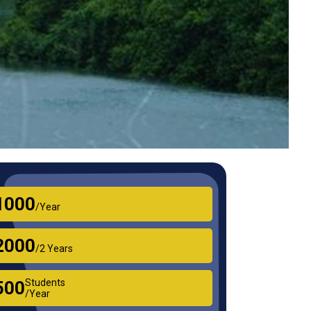
₹1000
/Year
₹2000
/2 Years
Students
₹500
/Year