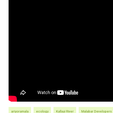
ariyoramala
ecology
Kallayi River
Malabar Developers