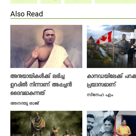
Also Read
അനുയായികൾക്ക് ലഭിച്ച
കാനഡയിലേക്ക് പറക
ഉറപ്പിൽ നിന്നാണ് അപ്പച്ചൻ
പ്രയാസമാണ്
‌ദൈവമാകുന്നത്
സ്നേഹ എം
അനന്തു രാജ്