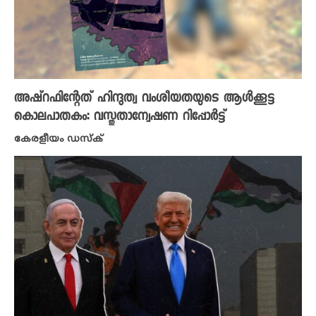
അഷ്റഫിന്റേത് ഹിന്ദുത്വ വംശീയതയുടെ ആൾക്കൂട്ട
കൊലപാതകം: വസ്തുതാന്വേഷണ റിപ്പോർട്ട്
കേരളീയം ഡസ്ക്