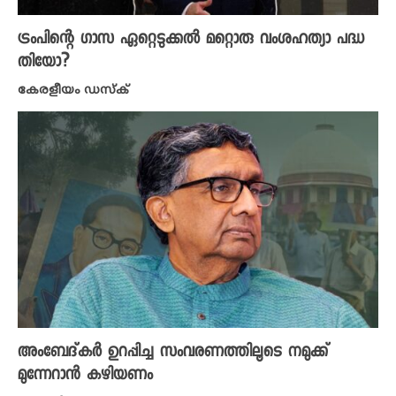
ട്രംപിന്റെ ഗാസ ഏറ്റെടുക്കൽ മറ്റൊരു വംശഹത്യാ പദ്ധ
തിയോ?
കേരളീയം ഡസ്ക്
അംബേദ്കർ ഉറപ്പിച്ച സംവരണത്തിലൂടെ നമുക്ക്
മുന്നേറാൻ കഴിയണം