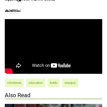
കാണാം:
christmas
education
kukki
manipur
Also Read