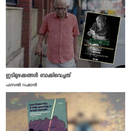
ഇടിമുഴക്കങ്ങൾ ബാക്കിവെച്ചത്
ഫസൽ റഹ്മാൻ