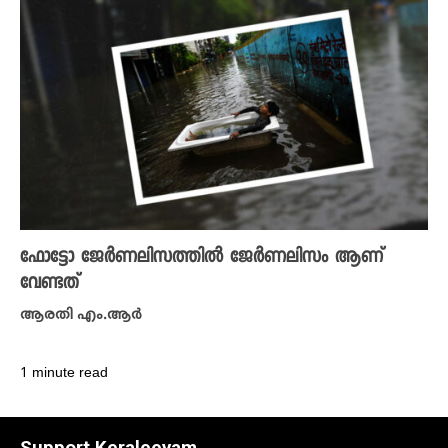
ഫോട്ടോ ജേർണലിസത്തിൽ ജേർണലിസം ആണ്
വേണ്ടത്
ആരതി എം.ആർ
1 minute read
Support Keraleeyam