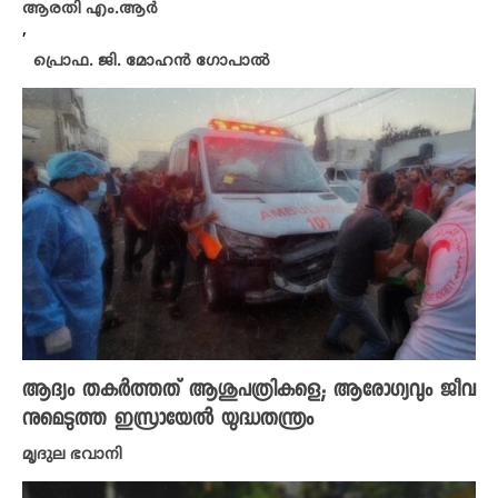
ആരതി എം.ആർ
,
പ്രൊഫ. ജി. മോഹൻ ഗോപാൽ
ആദ്യം തകർത്തത് ആശുപത്രികളെ; ആരോഗ്യവും ജീവ
നുമെടുത്ത ഇസ്രായേൽ യുദ്ധതന്ത്രം
മൃദുല ഭവാനി