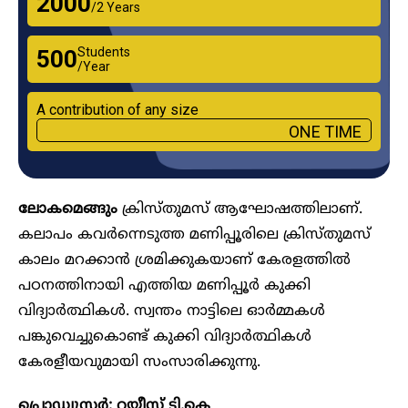
₹2000
/2 Years
Students
₹500
/Year
A contribution of any size
ONE TIME
ലോകമെങ്ങും
ക്രിസ്തുമസ് ആഘോഷത്തിലാണ്.
കലാപം കവർന്നെടുത്ത മണിപ്പൂരിലെ ക്രിസ്തുമസ്
കാലം മറക്കാൻ ശ്രമിക്കുകയാണ് കേരളത്തിൽ
പഠനത്തിനായി എത്തിയ മണിപ്പൂർ കുക്കി
വിദ്യാർത്ഥികൾ. സ്വന്തം നാട്ടിലെ ഓർമ്മകൾ
പങ്കുവെച്ചുകൊണ്ട് കുക്കി വിദ്യാർത്ഥികൾ
കേരളീയവുമായി സംസാരിക്കുന്നു.
പ്രൊഡ്യൂസർ: റയീസ് ടി.കെ