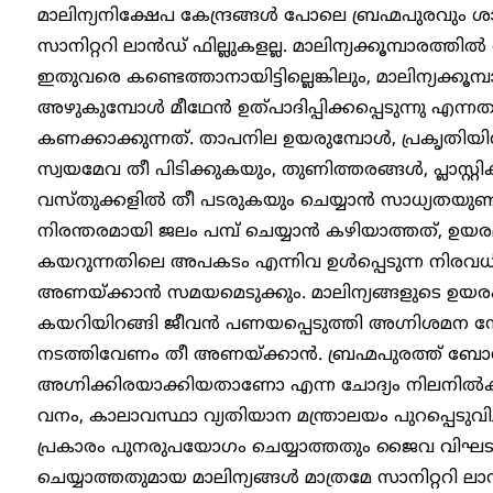
മാലിന്യനിക്ഷേപ കേന്ദ്രങ്ങൾ പോലെ ബ്രഹ്മപുരവു
സാനിറ്ററി ലാൻഡ് ഫില്ലുകളല്ല. മാലിന്യക്കൂമ്പാരത്തി
ഇതുവരെ കണ്ടെത്താനായിട്ടില്ലെങ്കിലും, മാലിന്യക്കൂ
അഴുകുമ്പോൾ മീഥേൻ ഉത്പാദിപ്പിക്കപ്പെടുന്നു എന
കണക്കാക്കുന്നത്. താപനില ഉയരുമ്പോൾ, പ്രകൃതിയി
സ്വയമേവ തീ പിടിക്കുകയും, തുണിത്തരങ്ങൾ, പ്ലാസ്റ്
വസ്തുക്കളിൽ തീ പടരുകയും ചെയ്യാൻ സാധ്യതയുണ്ട
നിരന്തരമായി ജലം പമ്പ് ചെയ്യാൻ കഴിയാത്തത്, ഉയരമ
കയറുന്നതിലെ അപകടം എന്നിവ ഉൾപ്പെടുന്ന നിര
അണയ്ക്കാൻ സമയമെടുക്കും. മാലിന്യങ്ങളുടെ ഉയരം
കയറിയിറങ്ങി ജീവൻ പണയപ്പെടുത്തി അഗ്നിശമന 
നടത്തിവേണം തീ അണയ്ക്കാൻ. ബ്രഹ്മപുരത്ത് ബോധപ
അഗ്നിക്കിരയാക്കിയതാണോ എന്ന ചോദ്യം നിലനിൽക്കു
വനം, കാലാവസ്ഥാ വ്യതിയാന മന്ത്രാലയം പുറപ്പെടുവി
പ്രകാരം പുനരുപയോഗം ചെയ്യാത്തതും ജൈവ വിഘടന
ചെയ്യാത്തതുമായ മാലിന്യങ്ങൾ മാത്രമേ സാനിറ്ററി ലാ