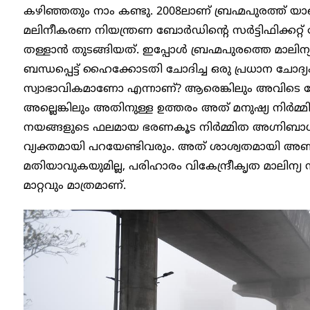
കഴിഞ്ഞതും നാം കണ്ടു. 2008ലാണ് ബ്രഹ്മപുരത്ത് 
മലിനീകരണ നിയന്ത്രണ ബോർഡിന്റെ സർട്ടിഫിക്കറ്റ് 
തള്ളാൻ തുടങ്ങിയത്. ഇപ്പോൾ ബ്രഹ്മപുരത്തെ മാലിന്യ
ബന്ധപ്പെട്ട് ഹൈക്കോടതി ചോദിച്ച ഒരു പ്രധാന ച
സ്വാഭാവികമാണോ എന്നാണ്? ആരെങ്കിലും അവിടെ ബ
അല്ലെങ്കിലും അതിനുള്ള ഉത്തരം അത് മനുഷ്യ നിർമ്
നയങ്ങളുടെ ഫലമായ ഭരണകൂട നിർമ്മിത അഗ്നിബാധ
വ്യക്തമായി പറയേണ്ടിവരും. അത് ശാശ്വതമായി
മതിയാവുകയുമില്ല, പരിഹാരം വികേന്ദ്രീകൃത മാലി
മാറ്റവും മാത്രമാണ്.