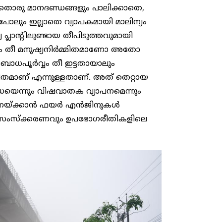
യാതൊരു മാനദണ്ഡങ്ങളും പാലിക്കാതെ,
പോലും ഇല്ലാതെ വ്യാപകമായി മാലിന്യം
 പ്ലാന്റിലുണ്ടായ തീപിടുത്തവുമായി
ോദ്യം തീ മനുഷ്യനിർമ്മിതമാണോ അതോ
ോധപൂർവ്വം തീ ഇട്ടതായാലും
മിതമാണ് എന്നുള്ളതാണ്. അത് തെറ്റായ
യെന്നും വിഷവാതക വ്യാപനമെന്നും
 അണയ്ക്കാൻ ഫയർ എൻജിനുകൾ
ന്യ സംസ്ക്കരണവും ഉപഭോ​ഗരീതികളിലെ