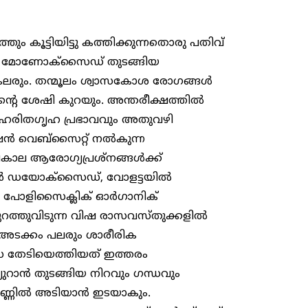
തും കൂട്ടിയിട്ടു കത്തിക്കുന്നതൊരു പതിവ്
 മോണോക്‌സൈഡ് തുടങ്ങിയ
 കലരും. തന്മൂലം ശ്വാസകോശ രോഗങ്ങൾ
്റെ ശേഷി കുറയും. അന്തരീക്ഷത്തിൽ
ിതഗൃഹ പ്രഭാവവും അതുവഴി
ഷൻ വെബ്സൈറ്റ് നൽകുന്ന
ീർഘകാല ആരോഗ്യപ്രശ്നങ്ങൾക്ക്
 ഡയോക്സൈഡ്, വോളട്ടയിൽ
ls), പോളിസൈക്ലിക് ഓർഗാനിക്
പുറത്തുവിടുന്ന വിഷ രാസവസ്തുക്കളിൽ
ർ അടക്കം പലരും ശാരീരിക
സ തേടിയെത്തിയത് ഇത്തരം
ുറാൻ തുടങ്ങിയ നിറവും ഗന്ധവും
മണ്ണിൽ അടിയാൻ ഇടയാകും.