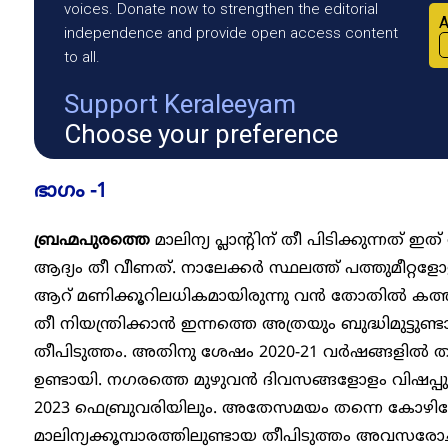
voices. Donate now to strengthen the editorial
A
independence and provide open access content
to all.
Support Keraleeyam
Choose your preference
ഭാ​ഗം -1
ബ്രഹ്മപുരത്തെ
മാലിന്യ പ്ലാന്റിന് തീ പിടിക്കുന്നത് 
ആദ്യം തീ വീണത്. നാലേക്കർ സ്ഥലത്ത് പത്തുമീറ്റളോളം
ആറ് മണിക്കൂറിലധികമായിരുന്നു വൻ തോതിൽ കത്ത
തീ നിയന്ത്രിക്കാൻ ഇന്നത്തെ അത്രയും ബുദ്ധിമുട്ടുണ്ട
തീപിടുത്തം. അതിനു ശേഷം 2020-21 വർഷങ്ങളിൽ ത
ഉണ്ടായി. നഗരത്തെ മുഴുവൻ ദിവസങ്ങളോളം വിഷപ
2023 ഫെബ്രുവരിയിലും. അതേസമയം തന്നെ കോഴിക
മാലിന്യക്കൂമ്പാരത്തിലുണ്ടായ തീപിടുത്തം അവസര