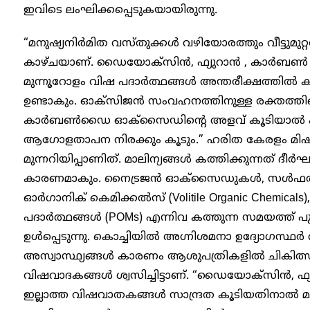
ഇവിടെ ലംഘിക്കപ്പെടുകയായിരുന്നു.
“മനുഷ്യനിർമിത വസ്തുക്കൾ വഴിയോരത്തും വീട്ടുമുറ്റത്
കാഴ്ചയാണ്. ഡൈയോക്സിൻ, ഫ്യുറാൻ , കാർബൺ
മുന്നൂറോളം വിഷ പദാർത്ഥങ്ങൾ അന്തരീക്ഷത്തിൽ
ഉണ്ടാകും. ഓക്സിജൻ സംവഹനത്തിനുള്ള രക്തത്തിന
കാർബൺഡൈ ഓക്സൈഡിന്റെ അളവ് കൂടിയാൽ ഹര
ആഗോളതാപന നിരക്കും കൂടും.” ഹരിത കേരളം മി
മുന്നറിയിപ്പാണിത്. മാലിന്യങ്ങൾ കത്തിക്കുന്നത് ദ
കാരണമാകും. നൈട്രജൻ ഓക്സൈഡുകൾ, സൾഫർ
ഓർഗാനിക് കെമിക്കൽസ് (Volitile Organic Chemica
പദാർത്ഥങ്ങൾ (POMs) എന്നിവ കത്തുന്ന സമയത്ത് 
ഉൾപ്പെടുന്നു. കൊച്ചിയിൽ അഗ്നിശമനാ ഉദ്യോഗസ്ഥ
അസ്വാസ്ഥ്യങ്ങൾ കാരണം ആശുപത്രികളിൽ ചികിത്
വിഷവാദകങ്ങൾ ശ്വസിച്ചിട്ടാണ്. “ഡൈയോക്സിൻ, ഫ്യ
ഇല്ലാത്ത വിഷവാതകങ്ങൾ സാന്ദ്രത കൂടിയതിനാൽ 