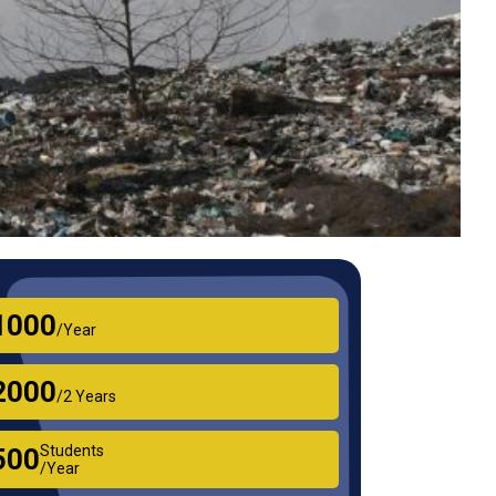
₹1000
/Year
₹2000
/2 Years
Students
₹500
/Year