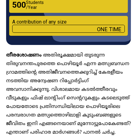
Students
₹500
/Year
A contribution of any size
ONE TIME
തീരശോഷണം
അതിരൂക്ഷമായി തുടരുന്ന
തിരുവനന്തപുരത്തെ പൊഴിയൂർ എന്ന മത്സ്യബന്ധന ​
ഗ്രാമത്തിന്റെ അതിജീവനത്തെക്കുറിച്ച് കേരളീയം
നടത്തിയ അന്വേഷണ റിപ്പോർട്ടിംഗ്
അവസാനിക്കുന്നു. വിശാലമായ കടൽത്തീരവും
വീടുകളും ഫിഷ് ലാന്റിം​ഗ് സെന്ററുകളും കടലെടുത്ത്
പോയതോടെ പ്രതിസന്ധിയിലായ പൊഴിയൂരിലെ
പരമ്പരാഗത മത്സ്യത്തൊഴിലാളി കുടുംബങ്ങളുടെ
ജീവിതം ഇനി എങ്ങനെയാണ് മുന്നോട്ടുപോകേണ്ടത്?
എന്താണ് പരിഹാര മാർഗങ്ങൾ? പാനൽ ചർച്ച.