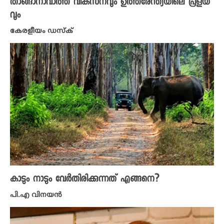
താങ്ങാനാവാത്ത വികസനവും ഉത്തരേന്ത്യയിലെ പ്രളയ
വും
കേരളീയം ഡസ്ക്
കാടും നാടും വേർതിരിക്കുന്നത് എങ്ങനെ?
പി.എ വിനയന്‍