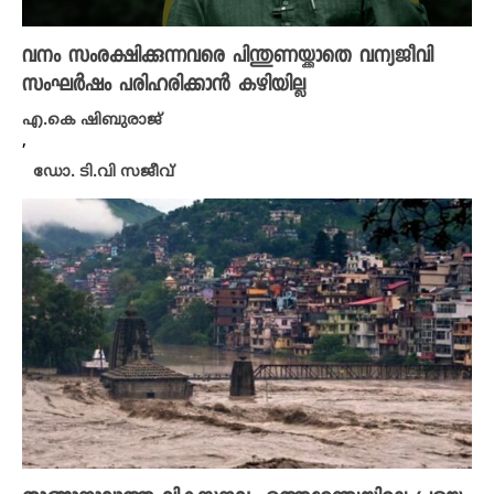
വനം സംരക്ഷിക്കുന്നവരെ പിന്തുണയ്ക്കാതെ വന്യജീവി
സംഘർഷം പരിഹരിക്കാൻ കഴിയില്ല
എ.കെ ഷിബുരാജ്
,
ഡോ. ടി.വി സജീവ്