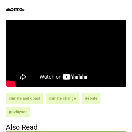
കാണാം
climate and coast
climate change
debate
pozhiyoor
Also Read