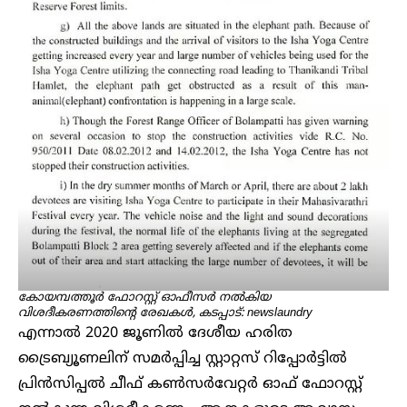
കോയമ്പത്തൂർ ഫോറസ്റ്റ് ഓഫീസർ നൽകിയ
വിശദീകരണത്തിന്റെ രേഖകൾ, കടപ്പാട്: newslaundry
എന്നാൽ‌ 2020 ജൂണിൽ ദേശീയ ഹരിത
ട്രൈബ്യൂണലിന് സമർപ്പിച്ച സ്റ്റാറ്റസ് റിപ്പോർട്ടിൽ
പ്രിൻസിപ്പൽ ചീഫ് കൺസർവേറ്റർ ഓഫ് ഫോറസ്റ്റ്