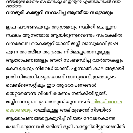
വിജിയുടെ മരണം സംബന്ധിച്ച് ദി ഇന്ത്യൻ എക്സ്പ്രസിൽ വന്ന
വാർത്ത
വനഭൂമി കയ്യേറി സ്ഥാപിച്ച ആത്മീയ സാമ്രാജ്യം
ഇഷ ഫൗണ്ടേഷനും ആശ്രമവും സ്ഥിതി ചെയ്യുന്ന
സ്ഥലം ആനത്താര ആയിരുന്നുവെന്നും സംരക്ഷിത
വനമേഖല കൈയ്യേറിയാണ് ജഗ്ഗി വാസുദേവ് ഇഷ
എന്ന ആത്മീയ ആശ്രമം നിർമ്മച്ചതെന്നുമുള്ള
ആരോപണങ്ങളും അത് സംബന്ധിച്ച വാർത്തകളും
കേസുകളും നിരവധിയാണ്. എന്നാൽ കാലങ്ങളായി
ഇത് നിഷേധിക്കുകയാണ് വാസുദേവ്. ഇഷയുടെ
വെബ്സൈറ്റിലും ഈ ആരോപണങ്ങൾ
തെറ്റാണെന്ന വിശദീകരണം നൽകിയിട്ടുണ്ട്.
ജഗ്ഗിവാസുദേവും തെലുങ്ക് യുവ നടൻ
വിജയ് ദേവര
കൊണ്ടയും
തമ്മിലുള്ള അഭിമുഖത്തിനിടയിൽ
ആരോപണങ്ങളെക്കുറിച്ച് വിജയ് ദേവരകൊണ്ട
ചോദിക്കുമ്പോൾ ഒരിഞ്ച് ഭൂമി കയ്യേറിയിട്ടുണ്ടെങ്കിൽ