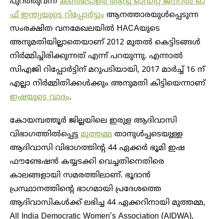
പുറത്തുവന്ന
കൺട്രോളർ ആന്റ് ഓഡിറ്റ് ജനറൽ ഓ
ഫ് ഇന്ത്യയുടെ റിപ്പോർട്ടും
ആനത്താരയുൾപ്പെടുന്ന
സംരക്ഷിത വനമേഖലയിൽ HACAയുടെ
അനുമതിയില്ലാതെയാണ് 2012 മുതൽ കെട്ടിടങ്ങൾ
നിർമ്മിച്ചിരിക്കുന്നത് എന്ന് പറയുന്നു. എന്നാൽ
സിഎജി റിപ്പോർട്ടിന് മറുപടിയായി, 2017 മാർച്ച് 16 ന്
എല്ലാ നിർമ്മിതിക്കൾക്കും അനുമതി കിട്ടിയെന്നാണ്
ഇഷയുടെ വാദം
.
കോയമ്പത്തൂർ ജില്ലയിലെ ഇരുള ആദിവാസി
വിഭാഗത്തിൽപ്പെട്ട
മുത്തമ്മ
താനുൾപ്പടെയുള്ള
ആദിവാസി വിഭാഗത്തിന്റ 44 ഏക്കർ‌ ഭൂമി ഇഷ
ഫൗണ്ടേഷൻ കയ്യടക്കി വെച്ചതിനെതിരെ
കാലങ്ങളായി സമരത്തിലാണ്. ഭൂദാൻ
പ്രസ്ഥാനത്തിന്റെ ഭാഗമായി പ്രദേശത്തെ
ആദിവാസികൾക്ക് ലഭിച്ച 44 ഏക്കറിനായി മുത്തമ്മ,
All India Democratic Women’s Association (AIDWA),