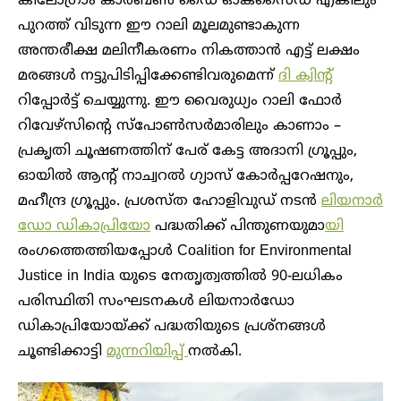
കിലോഗ്രാം കാർബൺ ഡൈ ഓക്സൈഡ് എങ്കിലും
പുറത്ത് വിടുന്ന ഈ റാലി മൂലമുണ്ടാകുന്ന
അന്തരീക്ഷ മലിനീകരണം നികത്താൻ എട്ട് ലക്ഷം
മരങ്ങൾ നട്ടുപിടിപ്പിക്കേണ്ടിവരുമെന്ന്
ദി ക്വിൻ്റ്
റിപ്പോർട്ട് ചെയ്യുന്നു. ഈ വൈരുധ്യം റാലി ഫോർ
റിവേഴ്സിന്റെ സ്പോൺസർമാരിലും കാണാം –
പ്രക‍ൃതി ചൂഷണത്തിന് പേര് കേട്ട അദാനി ഗ്രൂപ്പും,
ഓയിൽ ആന്റ് നാച്വറൽ ഗ്യാസ് കോർപ്പറേഷനും,
മഹീന്ദ്ര ഗ്രൂപ്പും. പ്രശസ്ത ഹോളിവു‍ഡ് നടൻ
ലിയനാർ
ഡോ ഡികാപ്രിയോ
പദ്ധതിക്ക് പിന്തുണയുമാ
യി
രംഗത്തെത്തിയപ്പോൾ Coalition for Environmental
Justice in India യുടെ നേത‍ൃത്വത്തിൽ 90-ലധികം
പരിസ്ഥിതി സംഘടനകൾ ലിയനാർഡോ
ഡികാപ്രിയോയ്ക്ക് പദ്ധതിയുടെ പ്രശ്നങ്ങൾ
ചൂണ്ടിക്കാട്ടി
മുന്നറിയിപ്പ്
നൽകി.