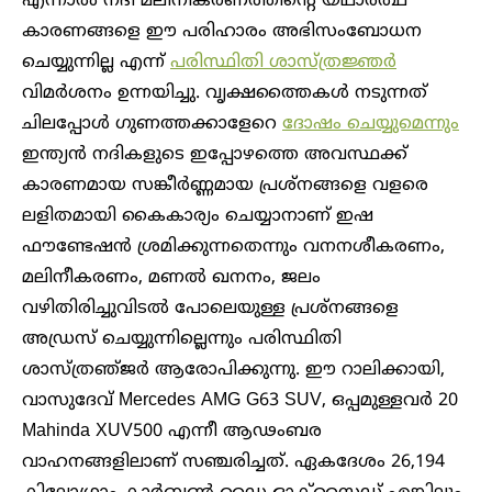
എന്നാൽ നദീ മലിനീകരണത്തിന്റെ യഥാർത്ഥ
കാരണങ്ങളെ ഈ പരിഹാരം അഭിസംബോധന
ചെയ്യുന്നില്ല എന്ന്
പരിസ്ഥിതി ശാസ്ത്രജ്ഞർ
വിമർശനം ഉന്നയിച്ചു. വ‍ൃക്ഷത്തൈകൾ നടുന്നത്
ചിലപ്പോൾ ഗുണത്തക്കാളേറെ
ദോഷം ചെയ്യുമെന്നും
ഇന്ത്യൻ‌ നദികളുടെ ഇപ്പോഴത്തെ അവസ്ഥക്ക്
കാരണമായ സങ്കീർണ്ണമായ പ്രശ്നങ്ങളെ വളരെ
ലളിതമായി കൈകാര്യം ചെയ്യാനാണ് ഇഷ
ഫൗണ്ടേഷൻ ശ്രമിക്കുന്നതെന്നും വനനശീകരണം,
മലിനീകരണം, മണൽ ഖനനം, ജലം
വഴിതിരിച്ചുവിടൽ പോലെയുള്ള പ്രശ്നങ്ങളെ
അഡ്രസ് ചെയ്യുന്നില്ലെന്നും പരിസ്ഥിതി
ശാസ്ത്രഞ്‍ജർ ആരോപിക്കുന്നു. ഈ റാലിക്കായി,
വാസുദേവ് Mercedes AMG G63 SUV, ഒപ്പമുള്ളവർ 20
Mahinda XUV500 എന്നീ ആഢംബര
വാഹനങ്ങളിലാണ് സഞ്ചരിച്ചത്. ഏകദേശം 26,194