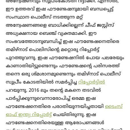
അന്വേഷണവും സുപ്രീംകോടതി റദ്ദാക്കി. എന്നാൽ,
ഈ ഉത്തരവ് ഇഷ ഫൗണ്ടേഷനുമായി ബന്ധപ്പെട്ട്
സംസ്ഥാന പൊലീസ് നടത്തുന്ന മറ്റ്
അന്വേഷണങ്ങളെ ബാധിക്കില്ലെന്ന് ചീഫ് ജസ്റ്റിസ്
അധ്യക്ഷനായ ബെഞ്ച് വ്യക്തമാക്കി. ഈ
സംഭവത്തോടനുബന്ധിച്ച് ഇഷ ഫൗണ്ടേഷനെതിരെ
തമിഴ്നാട് പൊലിസിന്റെ മറ്റൊരു റിപ്പോർട്ട്
പുറത്തുവന്നു. ഇഷ ഫൗണ്ടേഷനിൽ പോയ പലരേയും
കാണാതിയിട്ടുണ്ടെന്നും ഫൗണ്ടേഷന്റെ പരിസരത്ത്
തന്നെ ഒരു ശ്മശാനമുണ്ടെന്നും തമിഴ്നാട് പൊലീസ്
സുപ്രീം കോടതിയിൽ സമർപ്പിച്ച
റിപ്പോർ‌ട്ടിൽ
പറയുന്നു. 2016 ലും തന്റെ മകനെ തടവിൽ
പാർപ്പിക്കുന്നുവെന്നാരോപിച്ച് ഒരമ്മ ഇഷ
ഫൗണ്ടേഷനെതിരെ പരാതിയുന്നയിച്ചതായി
ടൈംസ്
ഓഫ് ഇന്ത്യ റിപ്പോർട്ട്
ചെയ്തിരുന്നു. ഇഷ
ഫൗണ്ടേഷനെതിരെയുള്ള ആരോപണങ്ങൾ