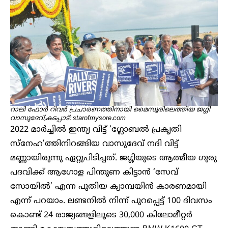
റാലി ഫോർ റിവർ പ്രചാരണത്തിനായി മൈസൂരിലെത്തിയ ജഗ്ഗി
വാസുദേവ്,കടപ്പാട്: starofmysore.com
2022 മാർച്ചിൽ‌ ഇന്ത്യ വിട്ട് ‘ഗ്ലോബൽ പ്രകൃതി
സ്നേഹ’ത്തിനിറങ്ങിയ വാസുദേവ് നദി വിട്ട്
മണ്ണായിരുന്നു ഏറ്റുപിടിച്ചത്. ജഗ്ഗിയുടെ ആത്മീയ ഗുരു
പദവിക്ക് ആഗോള പിന്തുണ കിട്ടാൻ ‘സേവ്
സോയിൽ’ എന്ന പുതിയ ക്യാമ്പയിൻ കാരണമായി
എന്ന് പറയാം. ലണ്ടനിൽ നിന്ന് പുറപ്പെട്ട് 100 ദിവസം
കൊണ്ട് 24 രാജ്യങ്ങളിലൂടെ 30,000 കിലോമീറ്റർ