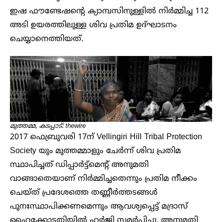
ഇഷ ഫൗണ്ടേഷന്റെ ക്യാമ്പസിനുള്ളിൽ നിർമ്മിച്ച 112
അടി ഉയരത്തിലുള്ള ശിവ പ്രതിമ ഉദ്ഘാടനം
ചെയ്യാനെത്തിയത്.
മുത്തമ്മ, കടപ്പാട്: thewire
2017 ഫെബ്രുവരി 17ന് Vellingiri Hill Tribal Protection
Society യും മുത്തമ്മാളും ചേർന്ന് ശിവ പ്രതിമ
സ്ഥാപിച്ചത് ഡിപ്പാർട്ട്മെന്റ് അനുമതി
വാങ്ങാതെയാണ് നിർമ്മിച്ചതെന്നും പ്രതിമ നീക്കം
ചെയ്ത് പ്രദേശത്തെ തണ്ണീർത്തടങ്ങൾ‌
പുനഃസ്ഥാപിക്കണമെന്നും ആവശ്യപ്പെട്ട് മദ്രാസ്
ഹൈക്കോടതിയിൽ ഹർജി സമർപ്പിച്ചു. അനുമതി