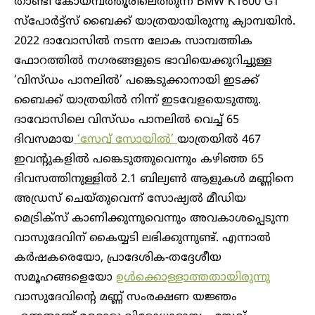
താണ്ടി കോയമ്പത്തൂരിലെത്തുന്ന BMW K1600 GT
സ്പോർട്ട്സ് ബൈക്ക് യാത്രയായിരുന്നു ക്യാമ്പയിൻ.
‍2022 ദാവോസിൽ നടന്ന ലോക സാമ്പത്തിക
ഫോറത്തിൽ നഗരങ്ങളുടെ ഭാവിയെക്കുറിച്ചുള്ള
‘വിസ്ഡം പാനലിൽ’ പങ്കെടുക്കാനായി ഇടക്ക്
ബൈക്ക് യാത്രയിൽ നിന്ന് ഇടവേളയെടുത്തു.
ദാവോസിലെ വിസ്ഡം പാനലിൽ വെച്ച് 65
ദിവസമായ
‘സേവ് സോയിൽ’
യാത്രയിൽ 467
ഇവൻ്റുകളിൽ പങ്കെടുത്തുവെന്നും കഴിഞ്ഞ 65
ദിവസത്തിനുള്ളിൽ 2.1 ബില്യൺ ആളുകൾ മണ്ണിനെ
അഡ്രസ് ചെയ്തുവെന്ന് സോഷ്യൽ മീഡിയ
മെട്രിക്സ് കാണിക്കുന്നുവെന്നും അവകാശപ്പെടുന്ന
വാസുദേവിന് കൈയ്യടി ലഭിക്കുന്നുണ്ട്. എന്നാൽ
കർഷകരെയോ, പ്രാദേശിക-തദ്ദേശീയ
സമൂഹങ്ങളെയോ
ഉൾക്കൊള്ളാത്തതായിരുന്നു
വാസുദേവിന്റെ മണ്ണ് സംരക്ഷണ യ‍ജ്ഞം