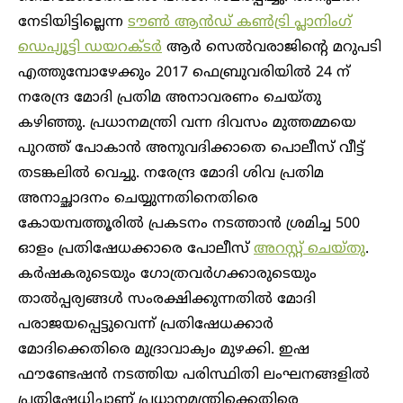
നേടിയിട്ടില്ലെന്ന
ടൗൺ ആൻഡ് കൺട്രി പ്ലാനിംഗ്
ഡെപ്യൂട്ടി ഡയറക്ടർ
ആർ സെൽവരാജിന്റെ മറുപടി
എത്തുമ്പോഴേക്കും 2017 ഫെബ്രുവരിയിൽ 24 ന്
നരേന്ദ്ര മോദി പ്രതിമ അനാവരണം ചെയ്തു
കഴിഞ്ഞു. പ്രധാനമന്ത്രി വന്ന ദിവസം മുത്തമ്മയെ
പുറത്ത് പോകാൻ അനുവദിക്കാതെ പൊലീസ് വീട്ട്
തടങ്കലിൽ വെച്ചു. നരേന്ദ്ര മോദി ശിവ പ്രതിമ
അനാച്ഛാദനം ചെയ്യുന്നതിനെതിരെ
കോയമ്പത്തൂരിൽ പ്രകടനം നടത്താൻ ശ്രമിച്ച 500
ഓളം പ്രതിഷേധക്കാരെ പോലീസ്
അറസ്റ്റ് ചെയ്തു
.
കർഷകരുടെയും ഗോത്രവർഗക്കാരുടെയും
താൽപ്പര്യങ്ങൾ സംരക്ഷിക്കുന്നതിൽ മോദി
പരാജയപ്പെട്ടുവെന്ന് പ്രതിഷേധക്കാർ
മോദിക്കെതിരെ മുദ്രാവാക്യം മുഴക്കി. ഇഷ
ഫൗണ്ടേഷൻ നടത്തിയ പരിസ്ഥിതി ലംഘനങ്ങളിൽ
പ്രതിഷേധിച്ചാണ് പ്രധാനമന്ത്രിക്കെതിരെ