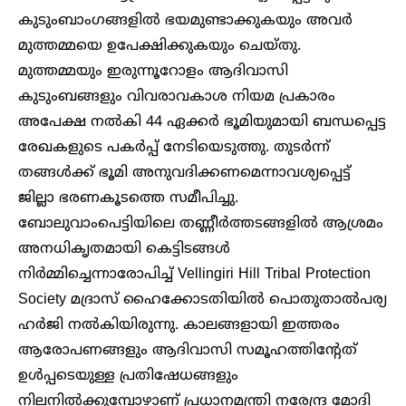
കുടുംബാംഗങ്ങളിൽ ഭയമുണ്ടാക്കുകയും അവർ
മുത്തമ്മയെ ഉപേക്ഷിക്കുകയും ചെയ്തു.
മുത്തമ്മയും ഇരുന്നൂറോളം ആദിവാസി
കുടുംബങ്ങളും വിവരാവകാശ നിയമ പ്രകാരം
അപേക്ഷ നൽകി 44 ഏക്കർ ഭൂമിയുമായി ബന്ധപ്പെട്ട
രേഖകളുടെ പകർപ്പ് നേടിയെടുത്തു. തുടർന്ന്
തങ്ങൾക്ക് ഭൂമി അനുവദിക്കണമെന്നാവശ്യപ്പെട്ട്
ജില്ലാ ഭരണകൂടത്തെ സമീപിച്ചു.
ബോലുവാംപെട്ടിയിലെ തണ്ണീർത്തടങ്ങളിൽ ആശ്രമം
അനധികൃതമായി കെട്ടിടങ്ങൾ
നിർമ്മിച്ചെന്നാരോപിച്ച് Vellingiri Hill Tribal Protection
Society മദ്രാസ് ഹൈക്കോടതിയിൽ പൊതുതാൽപര്യ
ഹർജി നൽകിയിരുന്നു. കാലങ്ങളായി ഇത്തരം
ആരോപണങ്ങളും ആദിവാസി സമൂഹത്തിൻ്റേത്
ഉൾപ്പടെയുള്ള പ്രതിഷേധങ്ങളും
നിലനിൽക്കുമ്പോഴാണ് പ്രധാനമന്ത്രി നരേന്ദ്ര മോദി