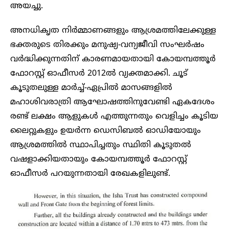
അയച്ചു.
അനധികൃത നിർമ്മാണങ്ങളും ആശ്രമത്തിലേക്കുള്ള
ഭക്തരുടെ തിരക്കും മനുഷ്യ-വന്യജീവി സംഘർഷം
വർദ്ധിക്കുന്നതിന് കാരണമായതായി കോയമ്പത്തൂർ
ഫോറസ്റ്റ് ഓഫീസർ 2012ൽ വ്യക്തമാക്കി. ചൂട്
കൂടുതലുള്ള മാർച്ച്-ഏപ്രിൽ മാസങ്ങളിൽ
മഹാശിവരാത്രി ആഘോഷത്തിനുവേണ്ടി ഏകദേശം
രണ്ട് ലക്ഷം ആളുകൾ എത്തുന്നതും വെളിച്ചം കൂടിയ
ലൈറ്റുകളും ഉയർന്ന ഡെസിബൽ ഓഡിയോയും
ആശ്രമത്തിൽ സ്ഥാപിച്ചതും സ്ഥിതി കൂടുതൽ
വഷളാക്കിയതായും കോയമ്പത്തൂർ ഫോറസ്റ്റ്
ഓഫീസർ പറയുന്നതായി രേഖകളിലുണ്ട്.