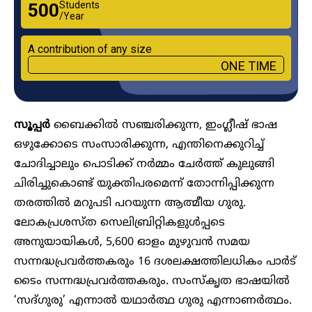
Students
₹500
/Year
A contribution of any size
ONE TIME
സൂപ്പർ
ബൈക്കിൽ സഞ്ചരിക്കുന്ന, ഇംഗ്ലീഷ് ഭാഷ
ഒഴുക്കോടെ സംസാരിക്കുന്ന, എന്തിനെക്കുറിച്ച്
ചോദിച്ചാലും പൊടിക്ക് നർമ്മം ചേർത്ത് കുലുങ്ങി
ചിരിച്ചുകൊണ്ട് യുക്തിപരമെന്ന് തോന്നിപ്പിക്കുന്ന
തരത്തിൽ മറുപടി പറയുന്ന ആത്മീയ ഗുരു.
ലോകപ്രശസ്ത സെലിബ്രിറ്റികളുൾപ്പടെ
അനുയായികൾ, 5,600 ഓളം മുഴുവൻ സമയ
സന്നദ്ധപ്രവർത്തകരും 16 ദശലക്ഷത്തിലധികം പാർട്
ടൈം സന്നദ്ധപ്രവർത്തകരും. സംസ്ക‍‍‍ൃത ഭാഷയിൽ
‘സദ്ഗുരു’ എന്നാൽ യഥാർത്ഥ ഗുരു എന്നാണർത്ഥം.