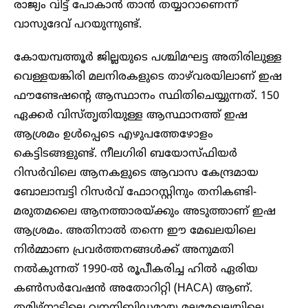
രാജ്യം വിട്ട് പോകാൻ താൻ തയ്യാറാണെന്ന്
വാസുദേവ് പറയുന്നുണ്ട്.
കോയമ്പത്തൂർ ജില്ലയുടെ പശ്ചിമഘട്ട അതിരിലുള്ള
വെള്ളയങ്കിരി മലനിരകളുടെ താഴ്‌വരയിലാണ് ഇഷ
ഫൗണ്ടേഷൻ്റെ ആസ്ഥാനം സ്ഥിതിചെയ്യുന്നത്. 150
ഏക്കർ വിസ്തൃതിയുള്ള ആസ്ഥാനത്ത് ഇഷ
ആശ്രമം ഉൾപ്പെടെ എഴുപത്തേഴോളം
കെട്ടിടങ്ങളുണ്ട്. നീലഗിരി ബയോസ്ഫിയർ
റിസർവിലെ ആനകളുടെ ആവാസ കേന്ദ്രമായ
ബോലാമ്പട്ടി റിസർവ് ഫോറസ്റ്റിനും തനികണ്ടി-
മരുതമലൈ ആനത്താരയ്ക്കും അടുത്താണ് ഇഷ
ആശ്രമം. അതിനാൽ തന്നെ ഈ മേഖലയിലെ
നിർമ്മാണ പ്രവർത്തനങ്ങൾക്ക് അനുമതി
നൽകുന്നത് 1990-ൽ രൂപീകരിച്ച ഹിൽ ഏരിയ
കൺസർവേഷൻ അതോറിറ്റി (HACA) ആണ്.