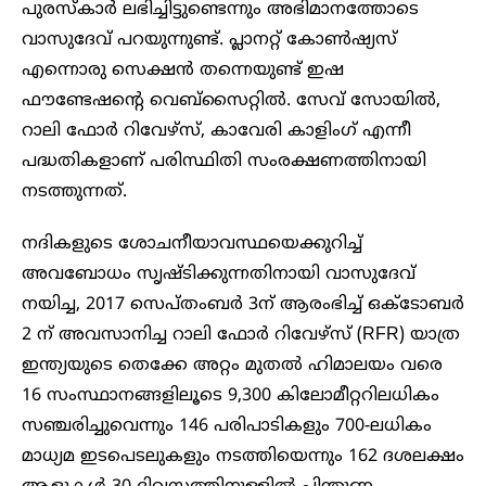
പുരസ്കാർ ലഭിച്ചിട്ടുണ്ടെന്നും അഭിമാനത്തോടെ
വാസുദേവ് പറയുന്നുണ്ട്. പ്ലാനറ്റ് കോൺഷ്യസ്
എന്നൊരു സെക്ഷൻ തന്നെയുണ്ട് ഇഷ
ഫൗണ്ടേഷന്റെ വെബ്സൈറ്റിൽ. സേവ് സോയിൽ,
റാലി ഫോർ റിവേഴ്സ്, കാവേരി കാളിംഗ് എന്നീ
പദ്ധതികളാണ് പരിസ്ഥിതി സംരക്ഷണത്തിനായി
നടത്തുന്നത്.
നദികളുടെ ശോചനീയാവസ്ഥയെക്കുറിച്ച്
അവബോധം സൃഷ്ടിക്കുന്നതിനായി വാസുദേവ്
നയിച്ച, 2017 സെപ്തംബർ 3ന് ആരംഭിച്ച് ഒക്ടോബർ
2 ന് അവസാനിച്ച റാലി ഫോർ റിവേഴ്‌സ് (RFR) യാത്ര
ഇന്ത്യയുടെ തെക്കേ അറ്റം മുതൽ ഹിമാലയം വരെ
16 സംസ്ഥാനങ്ങളിലൂടെ 9,300 കിലോമീറ്ററിലധികം
സഞ്ചരിച്ചുവെന്നും ‌146 പരിപാടികളും 700-ലധികം
മാധ്യമ ഇടപെടലുകളും നടത്തിയെന്നും 162 ദശലക്ഷം