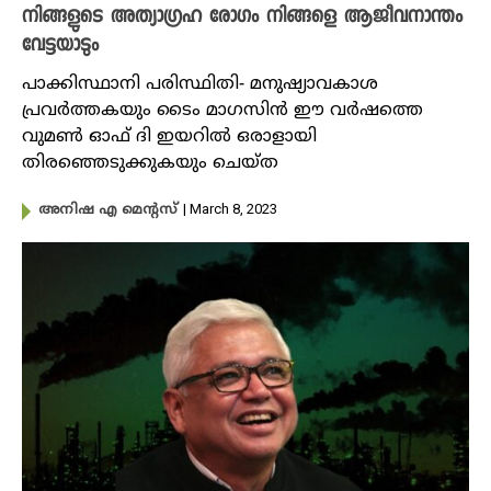
നിങ്ങളുടെ അത്യാഗ്രഹ രോഗം നിങ്ങളെ ആജീവനാന്തം
വേട്ടയാടും
പാക്കിസ്ഥാനി പരിസ്ഥിതി- മനുഷ്യാവകാശ
പ്രവർത്തകയും ടൈം മാഗസിൻ ഈ വർഷത്തെ
വുമൺ ഓഫ് ദി ഇയറിൽ ഒരാളായി
തിരഞ്ഞെടുക്കുകയും ചെയ്ത
| March 8, 2023
അനിഷ എ മെന്റസ്