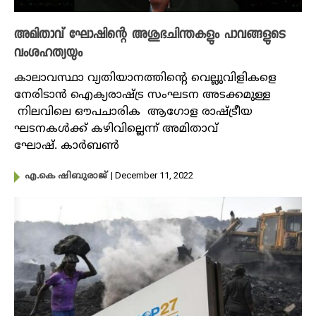
അമിതാവ് ഘോഷിന്റെ അശുഭചിന്തകളും പാവങ്ങളുടെ
വംശഹത്യയും
കാലാവസ്ഥാ വ്യതിയാനത്തിന്റെ വെല്ലുവിളികളെ
നേരിടാൻ ഐക്യരാഷ്ട്ര സംഘടന അടക്കമുള്ള
നിലവിലെ ഔപചാരിക ആഗോള രാഷ്ട്രീയ
ഘടനകൾക്ക് കഴിവില്ലെന്ന് അമിതാവ്
ഘോഷ്. കാർബൺ
| December 11, 2022
എ.കെ ഷിബുരാജ്