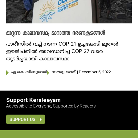
മാറുന്ന കാലാവസ്ഥ; മാറാത്ത ഭരണകൂടങ്ങൾ
പാരീസിൽ വച്ച് നടന്ന COP 21 ഉച്ചകോടി മുതൽ
ഈജിപ്തിൽ അവസാനിച്ച COP 27 വരെ
തുടർച്ചയായി കാലാവസ്ഥാ
| December 5, 2022
എ.കെ ഷിബുരാജ്
സൗമ്യ ദത്ത്
Support Keraleeyam
Accessible to Everyone, Supported by Readers
SUPPORT US