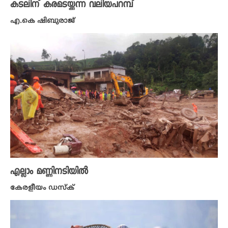
കടലിന് കരമടയ്ക്കുന്ന വലിയപറമ്പ്
എ.കെ ഷിബുരാജ്
എല്ലാം മണ്ണിനടിയിൽ
കേരളീയം ഡസ്ക്