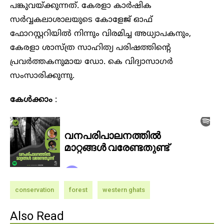
പങ്കുവയ്ക്കുന്നത്. കേരളാ കാർഷിക
സർവ്വകലാശാലയുടെ കോളേജ് ഓഫ്
ഫോറസ്റ്ററിയിൽ നിന്നും വിരമിച്ച അധ്യാപകനും,
കേരളാ ശാസ്ത്ര സാഹിത്യ പരിഷത്തിന്റെ
പ്രവർത്തകനുമായ ഡോ. കെ വിദ്യാസാഗർ
സംസാരിക്കുന്നു.
കേൾക്കാം
:
conservation
forest
western ghats
Also Read