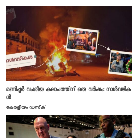
മണിപ്പൂർ വംശീയ കലാപത്തിന് ഒരു വർഷം: നാൾവഴിക
ൾ
കേരളീയം ഡസ്ക്