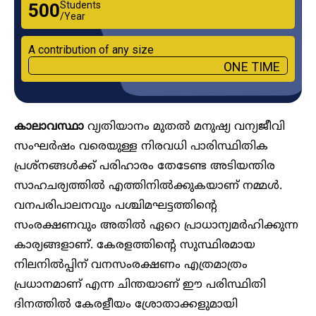
Students
₹500
/Year
A contribution of any size
ONE TIME
കാലാവസ്ഥാ
വ്യതിയാനം മുതൽ മനുഷ്യ വന്യജീവി
സംഘർഷം വരെയുള്ള നിരവധി പാരിസ്ഥിതിക
പ്രശ്നങ്ങൾക്ക് പരിഹാരം തേടേണ്ട അടിയന്തിര
സാഹചര്യത്തിൽ എത്തിനിൽക്കുകയാണ് നമ്മൾ.
വനപരിപാലനവും പശ്ചിമഘട്ടത്തിന്റെ
സംരക്ഷണവും അതിൽ ഏറെ പ്രാധാന്യമർഹിക്കുന്ന
കാര്യങ്ങളാണ്. കേരളത്തിന്റെ സുസ്ഥിരമായ
നിലനിൽപ്പിന് വനസംരക്ഷണം എത്രമാത്രം
പ്രധാനമാണ് എന്ന ചിന്തയാണ് ഈ പരിസ്ഥിതി
ദിനത്തിൽ കേരളീയം ശ്രോതാക്കളുമായി