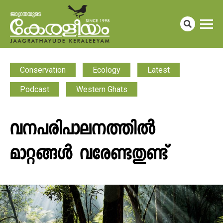
Conservation
Ecology
Latest
Podcast
Western Ghats
വനപരിപാലനത്തിൽ
മാറ്റങ്ങൾ വരേണ്ടതുണ്ട്