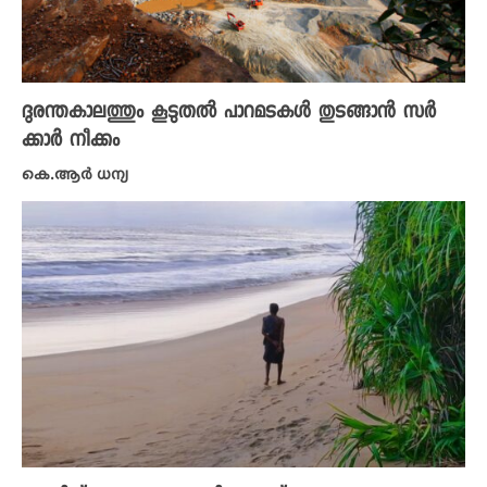
ദുരന്തകാലത്തും കൂടുതൽ പാറമടകൾ തുടങ്ങാൻ സർ
ക്കാർ നീക്കം
കെ.ആർ ധന്യ