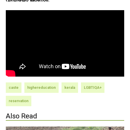
വീഡിയോ കാണാം
:
caste
highereducation
kerala
LGBTIQA+
reservation
Also Read