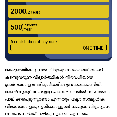
₹2000
/2 Years
Students
₹500
/Year
A contribution of any size
ONE TIME
കേരളത്തിലെ
ഉന്നത വിദ്യാഭ്യാസ മേഖലയിലേക്ക്
കടന്നുവരുന്ന വിദ്യാർത്ഥികൾ നിരവധിയായ
പ്രശ്നങ്ങളെ അഭിമുഖീകരിക്കുന്ന കാലമാണിത്.
കോഴ്സുകളിലേക്കുള്ള പ്രവേശനത്തിൽ സംവരണം
പാലിക്കപ്പെടുന്നുണ്ടോ എന്നതും എല്ലാ സാമൂഹിക
വിഭാഗങ്ങളെയും ഉൾകൊള്ളാൻ നമ്മുടെ വിദ്യാഭ്യാസ
സ്ഥാപങ്ങൾക്ക് കഴിയുന്നുണ്ടോ എന്നതും