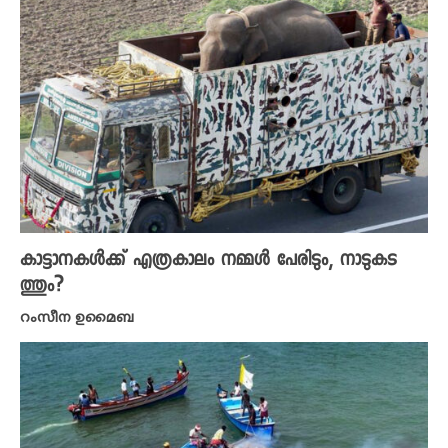
കാട്ടാനകൾക്ക് എത്രകാലം നമ്മൾ പേരിടും, നാടുകട
ത്തും?
റംസീന ഉമൈബ