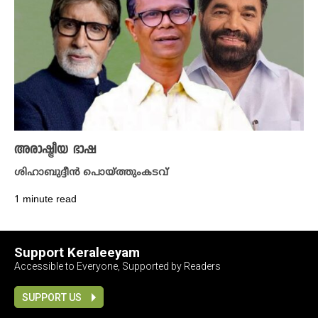
അരാഷ്ട്രീയ ഭാഷ
ശിഹാബുദ്ദീൻ പൊയ്ത്തുംകടവ്
1 minute read
Support Keraleeyam
Accessible to Everyone, Supported by Readers
SUPPORT US