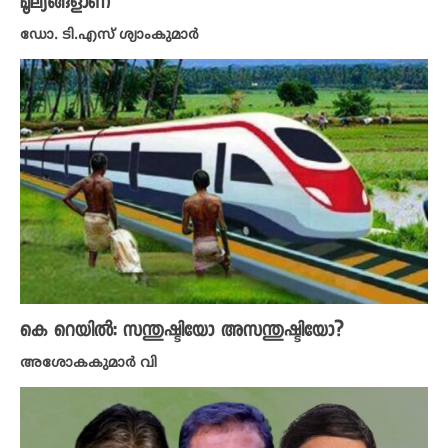
മൂല്യങ്ങളാണ്
ഡോ. ടി.എസ് ശ്യാംകുമാർ
കെ റെയിൽ: സന്തുഷ്ടിയോ അസന്തുഷ്ടിയോ?
അശോകകുമാർ വി