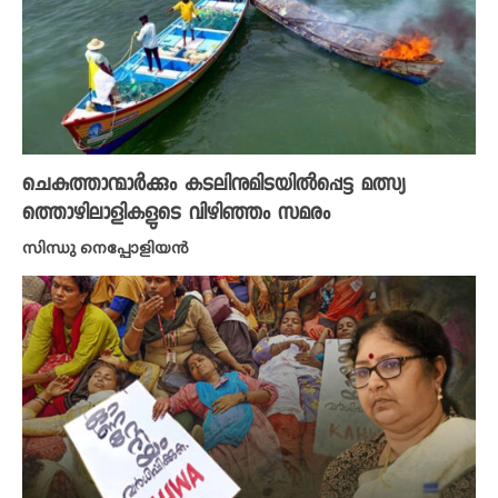
ചെകുത്താന്മാർക്കും കടലിനുമിടയിൽപ്പെട്ട മത്സ്യ
ത്തൊഴിലാളികളുടെ വിഴിഞ്ഞം സമരം
സിന്ധു നെപ്പോളിയൻ