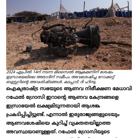
2024 ഏപ്രിൽ 14ന് നടന്ന മിസൈൽ ആക്രമണിന് ശേഷം
ഇസ്രായേലിലെ അരാദിന് സമീപം അവശേഷിച്ച റോക്കറ്റ്
ബൂസ്റ്ററിൻ്റെ അവശിഷ്ടങ്ങൾ. കടപ്പാട്: ദി ഹിന്ദു.
ഐക്യരാഷ്ട്ര സഭയുടെ ആണവ നിരീക്ഷണ മേധാവി
റഫേൽ ഗ്രോസി ഇറാന്റെ ആണവ കേന്ദ്രങ്ങളെ
ഇസ്രായേൽ ലക്ഷ്യമിടുന്നതായി ആശങ്ക
പ്രകടിപ്പിച്ചിട്ടുണ്ട്. എന്നാൽ ഇരുരാജ്യങ്ങളുടെയും
ആണവശേഷിയെ കുറിച്ച് വ്യക്തതയില്ലാത്ത
അവസ്ഥയാണുള്ളത്. റഫേൽ ഗ്രോസിയുടെ