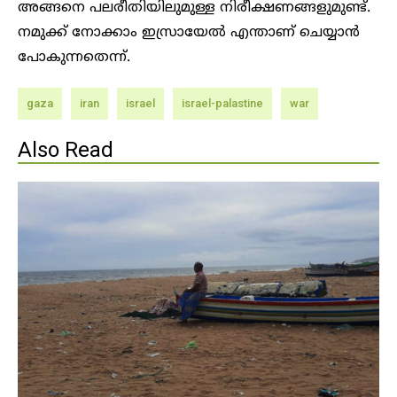
അങ്ങനെ പലരീതിയിലുമുള്ള നിരീക്ഷണങ്ങളുമുണ്ട്.
നമുക്ക് നോക്കാം ഇസ്രായേൽ എന്താണ് ചെയ്യാൻ
പോകുന്നതെന്ന്.
gaza
iran
israel
israel-palastine
war
Also Read