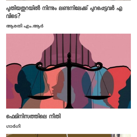
പുതിയതുറയിൽ നിന്നും ലണ്ടനിലേക്ക് പുറപ്പെട്ടവർ എ
വിടെ?
ആരതി എം.ആർ
ഫെമിനിസത്തിലെ നീതി
​ഗാർ​ഗി