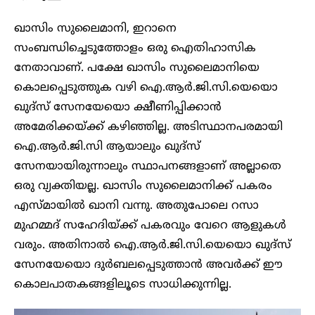
ഖാസിം സുലൈമാനി, ഇറാനെ
സംബന്ധിച്ചെടുത്തോളം ഒരു ഐതിഹാസിക
നേതാവാണ്. പക്ഷേ ഖാസിം സുലൈമാനിയെ
കൊലപ്പെടുത്തുക വഴി ഐ.ആർ.ജി.സി.യെയൊ
ഖുദ്സ് സേനയേയൊ ക്ഷീണിപ്പിക്കാൻ
അമേരിക്കയ്ക്ക് കഴിഞ്ഞില്ല. അടിസ്ഥാനപരമായി
ഐ.ആർ.ജി.സി ആയാലും ഖുദ്സ്
സേനയായിരുന്നാലും സ്ഥാപനങ്ങളാണ് അല്ലാതെ
ഒരു വ്യക്തിയല്ല. ഖാസിം സുലൈമാനിക്ക് പകരം
എസ്മായിൽ ഖാനി വന്നു. അതുപോലെ റസാ
മുഹമ്മദ് സഹേദിയ്ക്ക് പകരവും വേറെ ആളുകൾ
വരും. അതിനാൽ ഐ.ആർ.ജി.സി.യെയൊ ഖുദ്സ്
സേനയേയൊ ദുർബലപ്പെടുത്താൻ അവർക്ക് ഈ
കൊലപാതകങ്ങളിലൂടെ സാധിക്കുന്നില്ല.