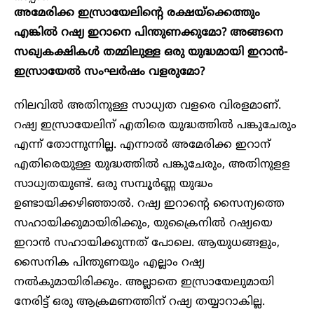
അമേരിക്ക ഇസ്രായേലിന്റെ രക്ഷയ്ക്കെത്തും
എങ്കിൽ റഷ്യ ഇറാനെ പിന്തുണക്കുമോ? അങ്ങനെ
സഖ്യകക്ഷികൾ തമ്മിലുള്ള ഒരു യുദ്ധമായി ഇറാൻ-
ഇസ്രായേൽ സംഘർഷം വളരുമോ?
നിലവിൽ അതിനുള്ള സാധ്യത വളരെ വിരളമാണ്.
റഷ്യ ഇസ്രായേലിന് എതിരെ യുദ്ധത്തിൽ പങ്കുചേരും
എന്ന് തോന്നുന്നില്ല. എന്നാൽ അമേരിക്ക ഇറാന്
എതിരെയുള്ള യുദ്ധത്തിൽ പങ്കുചേരും, അതിനുളള
സാധ്യതയുണ്ട്. ഒരു സമ്പൂർണ്ണ യുദ്ധം
ഉണ്ടായിക്കഴിഞ്ഞാൽ. റഷ്യ ഇറാന്റെ സൈന്യത്തെ
സഹായിക്കുമായിരിക്കും, യുക്രൈനിൽ റഷ്യയെ
ഇറാൻ സഹായിക്കുന്നത് പോലെ. ആയുധങ്ങളും,
സൈനിക പിന്തുണയും എല്ലാം റഷ്യ
നൽകുമായിരിക്കും. അല്ലാതെ ഇസ്രായേലുമായി
നേരിട്ട് ഒരു ആക്രമണത്തിന് റഷ്യ തയ്യാറാകില്ല.