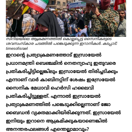
സിറിയയിലെ ആക്രമണത്തിൽ കൊല്ലപ്പെട്ട സൈനികരുടെ
ശവസംസ്‌കാര ചടങ്ങിൽ പങ്കെടുക്കുന്ന ഇറാനികൾ. കടപ്പാട്:
timesofisrael
ഇറാന്റെ പ്രത്യാക്രമണത്തോട് ഇസ്രായേൽ
പ്രധാനമന്ത്രി ബെഞ്ചമിൻ നെതന്യാഹു ഇതുവരെ
പ്രതികരിച്ചിട്ടില്ലെങ്കിലും ഇസ്രായേൽ തിരിച്ചടിക്കും
എന്നാണ് വാ‍ർ കാബിനറ്റിന് ശേഷം ഇസ്രേയേൽ
സൈനിക മേധാവി ഹെർസി ഹലൈവി
പ്രതികരിച്ചിട്ടുള്ളത്. എന്നാൽ ഇസ്രായേൽ
പ്രത്യാക്രമണത്തിൽ പങ്കെടുക്കില്ലെന്നാണ് ജോ
ബൈഡൻ വ്യക്തമാക്കിയിരിക്കുന്നത്. ഇസ്രായേൽ
ഇനിയും ഇറാനെ ആക്രമിക്കുകയാണെങ്കിൽ
അനന്തരഫലങ്ങൾ എന്തെല്ലാമാവും?