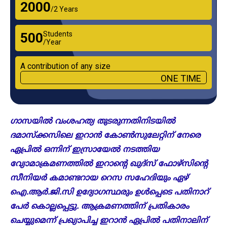
₹2000
/2 Years
Students
₹500
/Year
A contribution of any size
ONE TIME
ഗാസയിൽ വംശഹത്യ തുടരുന്നതിനിടയിൽ
ദമാസ്ക്കസിലെ ഇറാൻ കോൺസുലേറ്റിന് നേരെ
ഏപ്രിൽ ഒന്നിന് ഇസ്രായേൽ നടത്തിയ
വ്യോമാക്രമണത്തിൽ ഇറാന്റെ ഖുദ്സ് ഫോഴ്സിന്റെ
സീനിയർ കമാണ്ടറായ റെസ സഹേദിയും ഏഴ്
ഐ.ആർ.ജി.സി ഉദ്യോഗസ്ഥരും ഉൾപ്പെടെ പതിനാറ്
പേർ കൊല്ലപ്പെട്ടു. ആക്രമണത്തിന് പ്രതികാരം
ചെയ്യുമെന്ന് പ്രഖ്യാപിച്ച ഇറാൻ ഏപ്രിൽ പതിനാലിന്