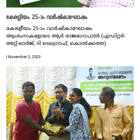
കേരളീയം 25-ാം വാര്‍ഷികാഘോഷം
കേരളീയം 25-ാം വാര്‍ഷികാഘോഷം
ആശംസകളോടെ ആര്‍ രാജഗോപാല്‍ (എഡിറ്റര്‍-
അറ്റ്-ലാര്‍ജ്, ദി ടെലഗ്രാഫ്, കൊല്‍ക്കത്ത)
| November 2, 2023