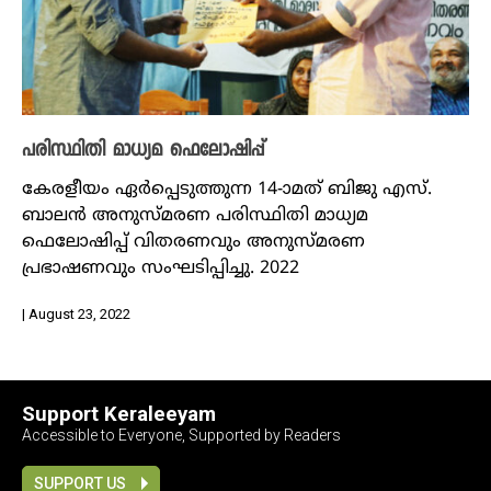
പരിസ്ഥിതി മാധ്യമ ഫെലോഷിപ്പ്
കേരളീയം ഏര്‍പ്പെടുത്തുന്ന 14-ാമത് ബിജു എസ്.
ബാലന്‍ അനുസ്മരണ പരിസ്ഥിതി മാധ്യമ
ഫെലോഷിപ്പ് വിതരണവും അനുസ്മരണ
പ്രഭാഷണവും സംഘടിപ്പിച്ചു. 2022
| August 23, 2022
Support Keraleeyam
Accessible to Everyone, Supported by Readers
SUPPORT US