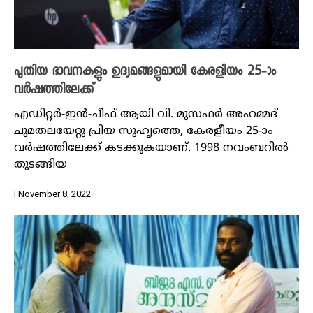
പുതിയ ഭാവനകളും ഉദ്യമങ്ങളുമായി കേരളീയം 25-ാം
വർഷത്തിലേക്ക്‌
എഡിറ്റർ-ഇൻ-ചീഫ് ആയി വി. മുസഫർ അഹമ്മദ്
ചുമതലയേറ്റു പ്രിയ സുഹൃത്തെ, കേരളീയം 25-ാം
വർഷത്തിലേക്ക് കടക്കുകയാണ്. 1998 നവംബറിൽ
തുടങ്ങിയ
| November 8, 2022