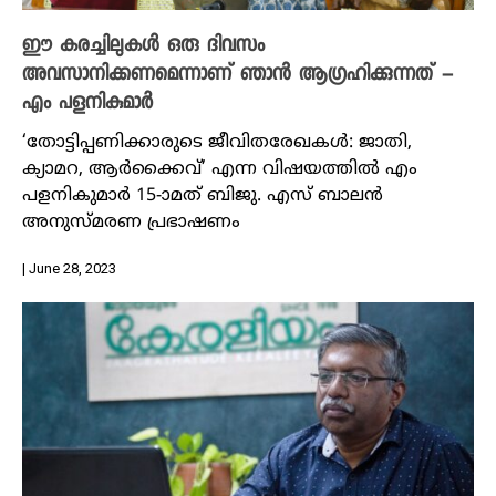
ഈ കരച്ചിലുകൾ ഒരു ദിവസം
അവസാനിക്കണമെന്നാണ് ഞാൻ ആ​ഗ്രഹിക്കുന്നത് –
എം പളനികുമാർ
‘തോട്ടിപ്പണിക്കാരുടെ ജീവിതരേഖകൾ: ജാതി,
ക്യാമറ, ആർക്കൈവ്’ എന്ന വിഷയത്തില്‍ എം
പളനികുമാർ 15-ാമത് ബിജു. എസ് ബാലന്‍
അനുസ്മരണ പ്രഭാഷണം
| June 28, 2023