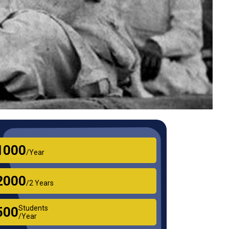
₹1000
/Year
₹2000
/2 Years
Students
₹500
/Year