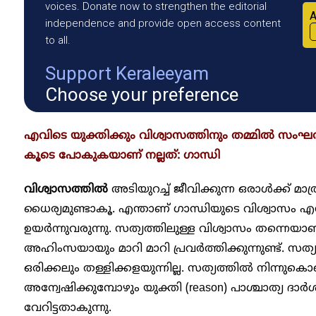
voices. Donate now to strengthen the editorial
A
independence and provide open access content
to all.
Support Keraleeyam
Choose your preference
എവിടെ യുക്തിക്കും വിശ്വാസത്തിനും തമ്മിൽ സംഘ
കൂടെ പോകുകയാണ് നല്ലത്: ഗാന്ധി
വിശ്വാസത്തിൽ
അടിയുറച്ച് ജീവിക്കുന്ന ഒരാൾക്ക് 
ധൈര്യമുണ്ടാകൂ. എന്താണ് ഗാന്ധിയുടെ വിശ്വാസം എന
ഉയർന്നുവരുന്നു. സത്യത്തിലുള്ള വിശ്വാസം തന്ന
അഹിംസയായും മാറി മാറി പ്രവർത്തിക്കുന്നുണ്ട്. സത
ഒരിക്കലും തള്ളിക്കളയുന്നില്ല. സത്യത്തിൽ നിന്നുക
അന്വേഷിക്കുമ്പോഴും യുക്തി (reason) പാശ്ചാത്യ ദ
വേറിട്ടതാകുന്നു.