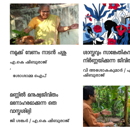
നമുക്ക് വേണം നാടൻ പശു
ശാസ്ത്രവും സാങ്കേതികവി
നിർണ്ണയിക്കുന്ന ജീവി
എ.കെ ഷിബുരാജ്
,
വി അശോകകുമാർ / 
ഷിബുരാജ്
ശോശാമ്മ ഐപ്
മണ്ണിൽ മനുഷ്യജീവിതം
മനോഹരമാക്കുന്ന ഒരു
വാസ്തുശില്പി
ജി ശങ്കർ / എ.കെ ഷിബുരാജ്