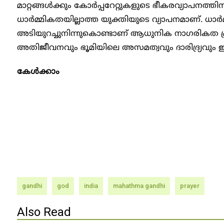
മാറ്റങ്ങൾക്കും കോർപ്പറേറ്റുകളുടെ ഭീകരവ്യാപനത്തിന
ധാർമ്മികതയില്ലാത്ത യുക്തിയുടെ വ്യാപനമാണ്. ധാർ
അടിയുറച്ചുനിന്നുകൊണ്ടാണ് ആധുനിക നാഗരികത പ്രവ
അതിജീവനവും ഭൂമിയിലെ അസമത്വവും ദാരിദ്ര്യവും ഇത്
കേൾക്കാം
gandhi
god
india
mahathma gandhi
prayer
Also Read