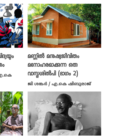
ദ്യയും
മണ്ണിൽ മനുഷ്യജീവിതം
തം
മനോഹരമാക്കുന്ന ഒരു
വാസ്തുശിൽപി (ഭാ​ഗം 2)
എ.കെ
ജി ശങ്കർ / എ.കെ ഷിബുരാജ്