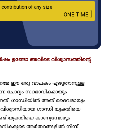
 contribution of any size
ONE TIME
ർഷം ഉണ്ടോ അവിടെ വിശ്വാസത്തിന്റെ
മാത്രമേ ഈ ഒരു വാചകം എഴുതാനുള്ള
്ന ചോദ്യം സ്വാഭാവികമായും
െയാണത്. ഗാന്ധിയിൽ അത് ദൈവമായും
്യവിശ്വാസിയായ ഗാന്ധി യുക്തിയെ
ൊണ്ട് യുക്തിയെ കാണുമ്പോഴും
ാർശനികരുടെ അർത്ഥങ്ങളിൽ നിന്ന്