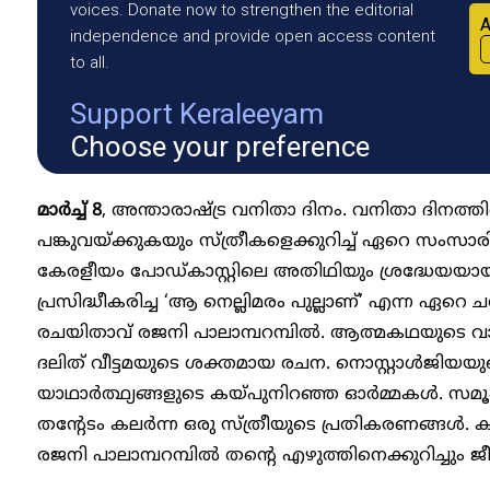
voices. Donate now to strengthen the editorial
A
independence and provide open access content
to all.
Support Keraleeyam
Choose your preference
മാർച്ച് 8
, അന്താരാഷ്ട്ര വനിതാ ദിനം. വനിതാ ദിന
പങ്കുവയ്ക്കുകയും സ്ത്രീകളെക്കുറിച്ച് ഏറെ സംസാ
കേരളീയം പോഡ്കാസ്റ്റിലെ അതിഥിയും ശ്രദ്ധേയയായ
പ്രസിദ്ധീകരിച്ച ‘ആ നെല്ലിമരം പുല്ലാണ്’ എന്ന ഏറെ ച
രചയിതാവ് രജനി പാലാമ്പറമ്പിൽ. ആത്മകഥയുടെ വാ
ദലിത് വീട്ടമയുടെ ശക്തമായ രചന. നൊസ്റ്റാൾജിയയ
യാഥാർത്ഥ്യങ്ങളുടെ കയ്പുനിറഞ്ഞ ഓർമ്മകൾ. സമൂഹത
തന്റേടം കലർന്ന ഒരു സ്ത്രീയുടെ പ്രതികരണങ്ങൾ
രജനി പാലാമ്പറമ്പിൽ തന്റെ എഴുത്തിനെക്കുറിച്ചും ജീ