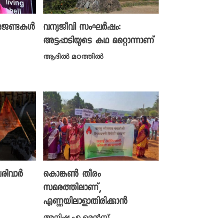
 അജണ്ടകൾ
വന്യജീവി സംഘർഷം:
അട്ടപ്പാടിയുടെ കഥ മറ്റൊന്നാണ്
ആദിൽ മഠത്തിൽ
രിവാർ
കൊങ്കൺ തീരം
സമരത്തിലാണ്,
എണ്ണയിലാളാതിരിക്കാൻ
അനിഷ എ മെന്റസ്