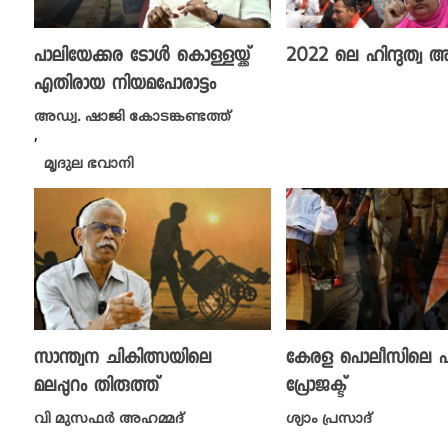
പാലിയേക്കര ടോൾ കൊള്ളയ്ക്ക്
2022 ലെ ഹിന്ദുത്വ
എതിരായ നിയമപോരാട്ടം
അഡ്വ. ഷാജി കോടങ്കണ്ടത്ത്
,
മൃദുല ഭവാനി
സാന്ത്വന ചികിത്സയിലെ
കേരള പൊലീസിലെ പ
മലപ്പുറം തിരുത്ത്
പ്രോജക്ട്
വി മുസഫർ അഹമ്മദ്
ശ്യാം പ്രസാദ്