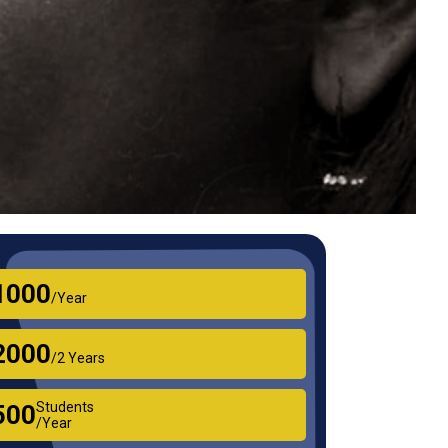
₹1000
/Year
₹2000
/2 Years
Students
₹500
/Year