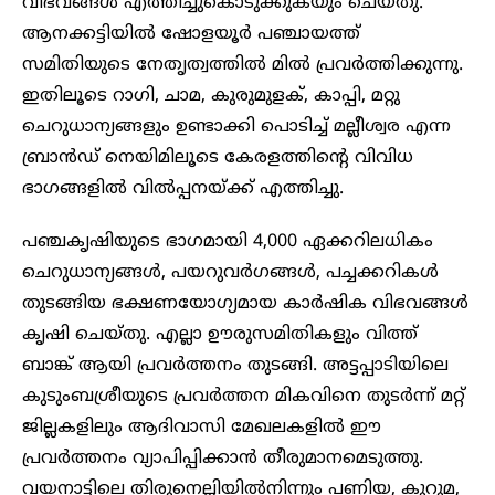
വിഭവങ്ങൾ എത്തിച്ചുകൊടുക്കുകയും ചെയ്തു.
ആനക്കട്ടിയിൽ ഷോളയൂർ പഞ്ചായത്ത്
സമിതിയുടെ നേതൃത്വത്തിൽ മിൽ പ്രവർത്തിക്കുന്നു.
ഇതിലൂടെ റാഗി, ചാമ, കുരുമുളക്, കാപ്പി, മറ്റു
ചെറുധാന്യങ്ങളും ഉണ്ടാക്കി പൊടിച്ച് മല്ലീശ്വര എന്ന
ബ്രാൻഡ് നെയിമിലൂടെ കേരളത്തിന്റെ വിവിധ
ഭാഗങ്ങളിൽ വിൽപ്പനയ്ക്ക് എത്തിച്ചു.
പഞ്ചകൃഷിയുടെ ഭാഗമായി 4,000 ഏക്കറിലധികം
ചെറുധാന്യങ്ങൾ, പയറുവർഗങ്ങൾ, പച്ചക്കറികൾ
തുടങ്ങിയ ഭക്ഷണയോഗ്യമായ കാർഷിക വിഭവങ്ങൾ
കൃഷി ചെയ്തു. എല്ലാ ഊരുസമിതികളും വിത്ത്
ബാങ്ക് ആയി പ്രവർത്തനം തുടങ്ങി. അട്ടപ്പാടിയിലെ
കുടുംബശ്രീയുടെ പ്രവർത്തന മികവിനെ തുടർന്ന് മറ്റ്
ജില്ലകളിലും ആദിവാസി മേഖലകളിൽ ഈ
പ്രവർത്തനം വ്യാപിപ്പിക്കാൻ തീരുമാനമെടുത്തു.
വയനാട്ടിലെ തിരുനെല്ലിയിൽനിന്നും പണിയ, കുറുമ,