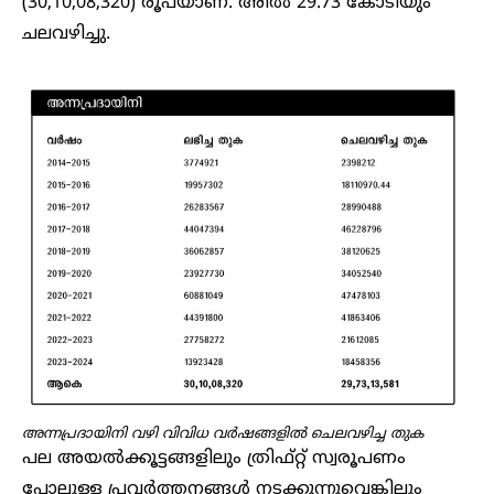
(30,10,08,320) രൂപയാണ്. അിൽ 29.73 കോടിയും
ചലവഴിച്ചു.
അന്നപ്രദായിനി വഴി വിവിധ വർഷങ്ങളിൽ ചെലവഴിച്ച തുക
പല അയൽക്കൂട്ടങ്ങളിലും ത്രിഫ്റ്റ് സ്വരൂപണം
പോലുള്ള പ്രവർത്തനങ്ങൾ നടക്കുന്നുവെങ്കിലും