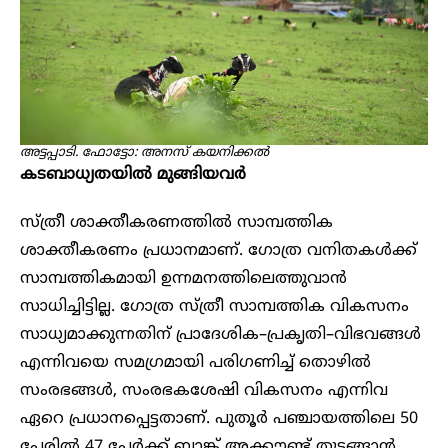
അട്ടപ്പാടി. ഫോട്ടോ: അനസ് കയനിക്കൽ
കടബാധ്യതയിൽ മുങ്ങിയവർ
സ്ത്രീ ശാക്തീകരണത്തിൽ സാമ്പത്തിക
ശാക്തീകരണം പ്രധാനമാണ്. ഗോത്ര വനിതകൾക്ക്
സാമ്പത്തികമായി ഉന്നമനത്തിലെത്തുവാൻ
സാധിച്ചിട്ടില്ല. ഗോത്ര സ്ത്രീ സാമ്പത്തിക വികസനം
സാധ്യമാക്കുന്നതിന് പ്രാദേശിക–പ്രകൃതി–വിഭവങ്ങൾ
എന്നിവയെ സമഗ്രമായി പരിഗണിച്ച് തൊഴിൽ
സംരഭങ്ങൾ, സംരഭകശേഷി വികസനം എന്നിവ
ഏറെ പ്രധാനപ്പെട്ടതാണ്. പുതൂർ പഞ്ചായത്തിലെ 50
പേരിൽ 47 പേർക്ക് ബാങ്ക് അക്കൗണ്ട് തുടങ്ങാൻ