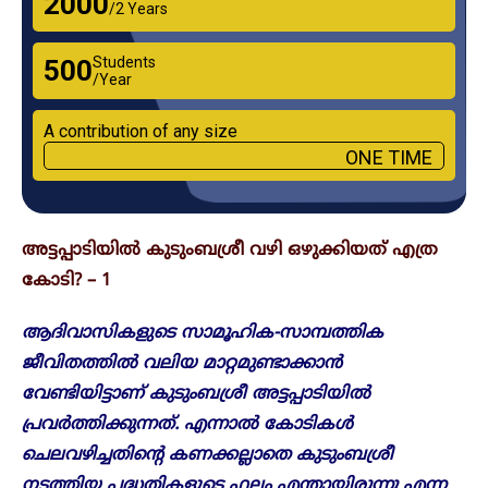
₹2000
/2 Years
Students
₹500
/Year
A contribution of any size
ONE TIME
അട്ടപ്പാടിയിൽ കുടുംബശ്രീ വഴി ഒഴുക്കിയത് എത്ര
കോടി? – 1
ആദിവാസികളുടെ സാമൂഹിക-സാമ്പത്തിക
ജീവിതത്തിൽ വലിയ മാറ്റമുണ്ടാക്കാൻ
വേണ്ടിയിട്ടാണ് കുടുംബശ്രീ അട്ടപ്പാടിയിൽ
പ്രവർത്തിക്കുന്നത്. എന്നാൽ കോടികൾ
ചെലവഴിച്ചതിന്റെ കണക്കല്ലാതെ കുടുംബശ്രീ
നടത്തിയ പദ്ധതികളുടെ ഫലം എന്തായിരുന്നു എന്ന