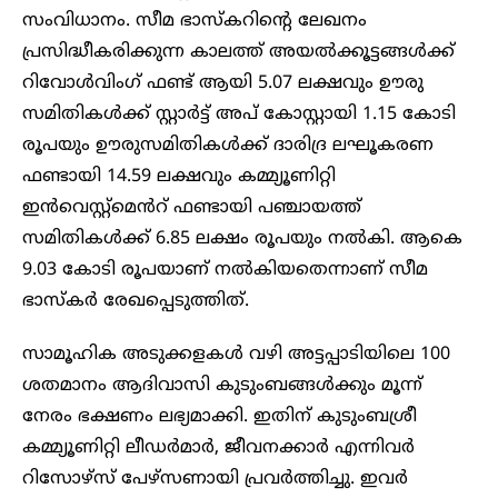
സംവിധാനം. സീമ ഭാസ്കറിന്റെ ലേഖനം
പ്രസിദ്ധീകരിക്കുന്ന കാലത്ത് അയൽക്കൂട്ടങ്ങൾക്ക്
റിവോൾവിംഗ് ഫണ്ട് ആയി 5.07 ലക്ഷവും ഊരു
സമിതികൾക്ക് സ്റ്റാർട്ട് അപ് കോസ്റ്റായി 1.15 കോടി
രൂപയും ഊരുസമിതികൾക്ക് ദാരിദ്ര ലഘൂകരണ
ഫണ്ടായി 14.59 ലക്ഷവും കമ്മ്യൂണിറ്റി
ഇൻവെസ്റ്റ്മെൻറ് ഫണ്ടായി പഞ്ചായത്ത്
സമിതികൾക്ക് 6.85 ലക്ഷം രൂപയും നൽകി. ആകെ
9.03 കോടി രൂപയാണ് നൽകിയതെന്നാണ് സീമ
ഭാസ്കർ രേഖപ്പെടുത്തിത്.
സാമൂഹിക അടുക്കളകൾ വഴി അട്ടപ്പാടിയിലെ 100
ശതമാനം ആദിവാസി കുടുംബങ്ങൾക്കും മൂന്ന്
നേരം ഭക്ഷണം ലഭ്യമാക്കി. ഇതിന് കുടുംബശ്രീ
കമ്മ്യൂണിറ്റി ലീഡർമാർ, ജീവനക്കാർ എന്നിവർ
റിസോഴ്സ് പേഴ്സണായി പ്രവർത്തിച്ചു. ഇവർ