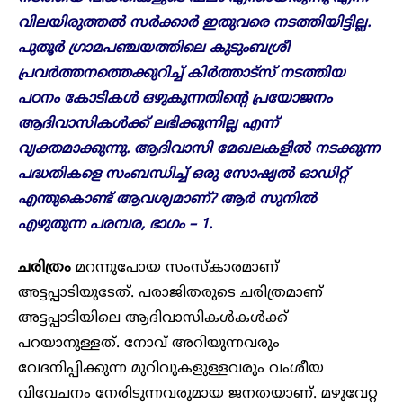
വിലയിരുത്തൽ സ‍‍ർക്കാർ ഇതുവരെ നടത്തിയിട്ടില്ല.
പുതൂർ ഗ്രാമപഞ്ചയത്തിലെ കുടുംബശ്രീ
പ്രവർത്തനത്തെക്കുറിച്ച് കിർത്താട്സ് നടത്തിയ
പഠനം കോടികൾ ഒഴുകുന്നതിന്റെ പ്രയോജനം
ആദിവാസികൾക്ക് ലഭിക്കുന്നില്ല എന്ന്
വ്യക്തമാക്കുന്നു. ആദിവാസി മേഖലകളിൽ നടക്കുന്ന
പദ്ധതികളെ സംബന്ധിച്ച് ഒരു സോഷ്യൽ ഓഡിറ്റ്
എന്തുകൊണ്ട് ആവശ്യമാണ്? ആ‍ർ സുനിൽ
എഴുതുന്ന പരമ്പര, ഭാ​ഗം – 1.
ചരിത്രം
മറന്നുപോയ സംസ്കാരമാണ്
അട്ടപ്പാടിയുടേത്. പരാജിതരുടെ ചരിത്രമാണ്
അട്ടപ്പാടിയിലെ ആദിവാസികൾകൾക്ക്
പറയാനുള്ളത്. നോവ് അറിയുന്നവരും
വേദനിപ്പിക്കുന്ന മുറിവുകളുള്ളവരും വംശീയ
വിവേചനം നേരിടുന്നവരുമായ ജനതയാണ്. മഴുവേറ്റ