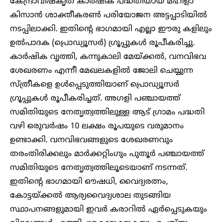
കേന്ദ്രാവിഷ്കൃത കാർഷിക പദ്ധതിയായ മഹിളാ
കിസാൻ ശാക്തീകരൺ പരിയോജന അട്ടപ്പാടിയിൽ
നടപ്പിലാക്കി. ഇതിന്റെ ഭാഗമായി എല്ലാ ഈരു കളിലും
ഉൽപാദക (പ്രൊഡ്യൂസർ) ഗ്രൂപ്പുകൾ രൂപീകരിച്ചു.
കാർഷിക വൃത്തി, കന്നുകാലി മേയ്ക്കൽ, വനവിഭവ
ശേഖരണം എന്നീ മേഖലകളിൽ ജോലി ചെയ്യുന്ന
സ്ത്രീകളെ ഉൾപ്പെടുത്തിയാണ് പ്രൊഡ്യൂസർ
ഗ്രൂപ്പുകൾ രൂപീകരിച്ചത്. അഗളി പഞ്ചായത്ത്
സമിതിയുടെ നേതൃത്വത്തിലുള്ള ആട് ഗ്രാമം പദ്ധതി
വഴി ഒരുവർഷം 10 ലക്ഷം രൂപയുടെ വരുമാനം
ഉണ്ടാക്കി. വനവിഭവങ്ങളുടെ ശേഖരണവും
തരംതിരിക്കലും മാർക്കറ്റിംഗും പുതൂർ പഞ്ചായത്ത്
സമിതിയുടെ നേതൃത്വത്തിലൂടെയാണ് നടന്നത്.
ഇതിന്റെ ഭാഗമായി ഔഷധി, വൈദ്യരത്നം,
കോട്ടയ്ക്കൽ ആര്യവൈദ്യശാല തുടങ്ങിയ
സ്ഥാപനങ്ങളുമായി ഇവർ കരാറിൽ ഏർപ്പെടുകയും