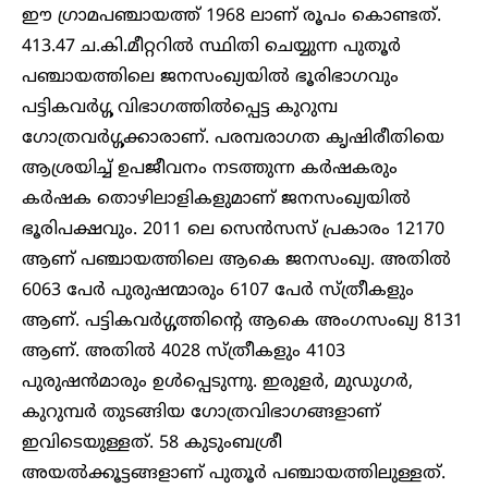
ഈ ഗ്രാമപഞ്ചായത്ത് 1968 ലാണ് രൂപം കൊണ്ടത്.
413.47 ച.കി.മീറ്ററിൽ സ്ഥിതി ചെയ്യുന്ന പുതൂർ
പഞ്ചായത്തിലെ ജനസംഖ്യയിൽ ഭൂരിഭാഗവും
പട്ടികവർഗ്ഗ വിഭാഗത്തിൽപ്പെട്ട കുറുമ്പ
ഗോത്രവർഗ്ഗക്കാരാണ്. പരമ്പരാഗത കൃഷിരീതിയെ
ആശ്രയിച്ച് ഉപജീവനം നടത്തുന്ന കർഷകരും
കർഷക തൊഴിലാളികളുമാണ് ജനസംഖ്യയിൽ
ഭൂരിപക്ഷവും. 2011 ലെ സെൻസസ് പ്രകാരം 12170
ആണ് പഞ്ചായത്തിലെ ആകെ ജനസംഖ്യ. അതിൽ
6063 പേർ പുരുഷന്മാരും 6107 പേർ സ്ത്രീകളും
ആണ്. പട്ടികവർഗ്ഗത്തിന്റെ ആകെ അംഗസംഖ്യ 8131
ആണ്. അതിൽ 4028 സ്ത്രീകളും 4103
പുരുഷൻമാരും ഉൾപ്പെടുന്നു. ഇരുളർ, മുഡുഗർ,
കുറുമ്പർ തുടങ്ങിയ ഗോത്രവിഭാഗങ്ങളാണ്
ഇവിടെയുള്ളത്. 58 കുടുംബശ്രീ
അയൽക്കൂട്ടങ്ങളാണ് പുതൂർ പഞ്ചായത്തിലുള്ളത്.