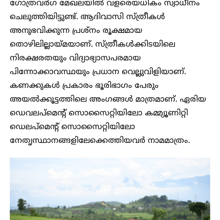
ഗോത്രവർഗ മേഖലയിൽ വളരെയധികം സ്വാധീനം
ചെലുത്തിയിട്ടുണ്ട്. ആദിവാസി സ്ത്രീകൾ
അനുഭവിക്കുന്ന പ്രശ്നം രൂക്ഷമായ
തൊഴിലില്ലായ്മയാണ്. സ്ത്രീകൾക്കിടയിലെ
നിരക്ഷരതയും വിദ്യാഭ്യാസപരമായ
പിന്നോക്കാവസ്ഥയും പ്രധാന വെല്ലുവിളിയാണ്.
കണക്കുകൾ പ്രകാരം ഭൂരിഭാഗം പേരും
അയൽക്കൂട്ടത്തിലെ അംഗങ്ങൾ മാത്രമാണ്. ഏരിയ
ഡെവലപ്മെൻ്റ് സൊസൈറ്റിയിലോ കമ്മ്യൂണിറ്റി
ഡെലപ്മെൻ്റ് സൊസൈറ്റിയിലോ
നേതൃസ്ഥാനങ്ങളിലേക്കെത്തിയവർ നാമമാത്രം.