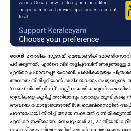
voices. Donate now to strengthen the editorial
A
independence and provide open access content
to all.
Support Keraleeyam
Choose your preference
ഞാൻ
ഹാർദിക സുഭാഷ്. മെലോണ്ടിക് മോണ്ടിസോറി സ
പഠിക്കുന്നത്. എൻറെ വീട് തളിപ്പറമ്പിന് അടുത്തുള്ള
എൻറെ പ്രധാനപ്പെട്ട ഹോബി. പക്ഷികളെയും ചിത്രശലഭ
അവയെ തിരിച്ചറിയാൻ ശ്രമിക്കുകയും ചെയ്യാറുണ്ട്. 
‘വാക്ക് വിത്ത് വി സി’ ഗ്രൂപ്പ് നടത്തിയ തുമ്പി ചലഞ
തുമ്പികളെ കുറിച്ച് അറിയാനും ധാരാളം തുമ്പികളെ നി
അവയെ ഫോട്ടോയെടുത്ത് iNat വെബ്സൈറ്റിൽ അപ്‌ലോ
പറന്നുപോയി തിരിച്ച് അതേ സ്ഥലത്ത് വന്നിരിക്കുന്
എനിക്ക് ഇഷ്ടമാണ്. സെപ്റ്റംബർ 21, 22 തീയതികള
നടന്ന ചിത്രപ്രദർശനത്തിൽ എൻ്റെ ഫോട്ടോകളും ഉണ്ടാ