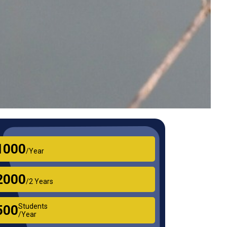
₹1000
/Year
₹2000
/2 Years
Students
₹500
/Year