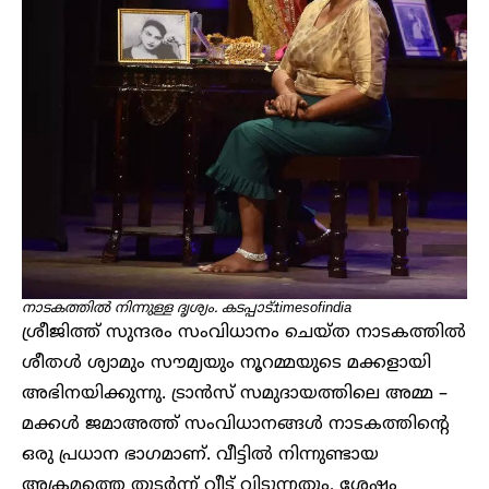
നാടകത്തിൽ നിന്നുള്ള ദൃശ്യം. കടപ്പാട്:timesofindia
ശ്രീജിത്ത് സുന്ദരം സംവിധാനം ചെയ്ത നാടകത്തിൽ
ശീതൾ ശ്യാമും സൗമ്യയും നൂറമ്മയുടെ മക്കളായി
അഭിനയിക്കുന്നു. ട്രാൻസ് സമുദായത്തിലെ അമ്മ –
മക്കൾ ജമാഅത്ത് സംവിധാനങ്ങൾ നാടകത്തിന്റെ
ഒരു പ്രധാന ഭാഗമാണ്. വീട്ടിൽ നിന്നുണ്ടായ
അക്രമത്തെ തുടർന്ന് വീട് വിടുന്നതും, ശേഷം