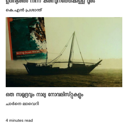
ഉദിനൂരിൽ നിന്ന് കരിമ്പുനത്തേക്കുള്ള ദൂരം
കെ.എൻ പ്രശാന്ത്
ഒരു സമുദ്രവും നാലു നോവലിസ്റ്റുകളും
ചാര്‍നെ ലാവെറി
4 minutes read