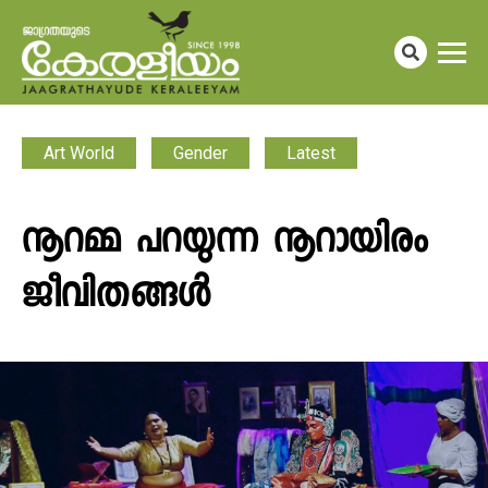
Art World
Gender
Latest
നൂറമ്മ പറയുന്ന നൂറായിരം
ജീവിതങ്ങൾ