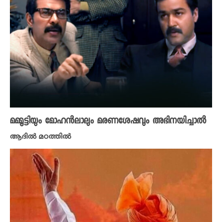
മമ്മൂട്ടിയും മോഹൻലാലും മരണശേഷവും അഭിനയിച്ചാൽ
ആദിൽ മഠത്തിൽ