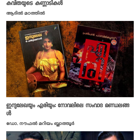
കവിതയുടെ കണ്ണാടികൾ
ആദിൽ മഠത്തിൽ
ഇന്ദുലേഖയും എരിയും: നോവലിലെ സംവാദ മണ്ഡലങ്ങ
ൾ
ഡോ. നൗഫൽ മറിയം ബ്ലാത്തൂർ