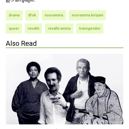
ഈ മനുഷ്യർ.
drama
itfok
nooramma
nooramma biriyani
queer
revathi
revathi amma
transgender
Also Read