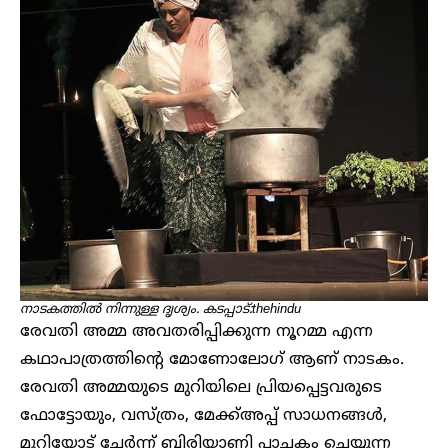
നാടകത്തിൽ നിന്നുള്ള ദൃശ്യം. കടപ്പാട്:thehindu
രേവതി അമ്മ അവതരിപ്പിക്കുന്ന നൂറമ്മ എന്ന
കഥാപാത്രത്തിന്റെ മോണോലോഗ് ആണ് നാടകം.
രേവതി അമ്മയുടെ മുറിയിലെ പ്രിയപ്പെട്ടവരുടെ
ഫോട്ടോയും, വസ്ത്രം, മേക്ക്അപ്പ് സാധനങ്ങൾ,
മുറിയോട് ചേർന്ന് ബിരിയാണി പാചകം ചെയ്യുന്ന