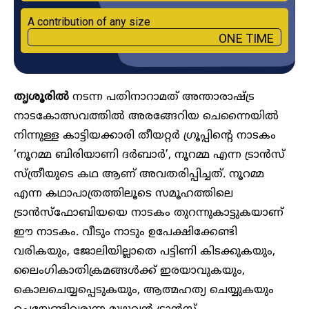
A contribution of any size
ONE TIME
തൃശൂ‍രിൽ
നടന്ന പതിനാറാമത് അന്താരാഷ്ട്ര
നാടകോത്സവത്തിൽ അരങ്ങേറിയ ചെന്നൈയിൽ
നിന്നുള്ള കാട്ടിയക്കാരി തീയറ്റർ ഗ്രൂപ്പിന്റെ നാടകം
‘നൂറമ്മ ബിരിയാണി ദർബാർ’, നൂറമ്മ എന്ന ട്രാൻസ്
സ്ത്രീയുടെ കഥ ആണ് അവതരിപ്പിച്ചത്. നൂറമ്മ
എന്ന കഥാപാത്രത്തിലൂടെ സമൂഹത്തിലെ
ട്രാൻസ്‌ഫോബിയയെ നാടകം തുറന്നുകാട്ടുകയാണ്
ഈ നാടകം. വീടും നാടും ഉപേക്ഷിക്കേണ്ടി
വരികയും, ജോലിയില്ലാതെ പട്ടിണി കിടക്കുകയും,
ലൈംഗികാതിക്രമങ്ങൾക്ക് ഇരയാവുകയും,
കൊലചെയ്യപ്പെടുകയും, ആത്മഹത്യ ചെയ്യുകയും