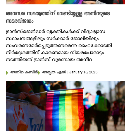
അവസര സമത്വത്തിന് വേണ്ടിയുള്ള അനീറയുടെ
സമരവിജയം
ട്രാൻസ്ജെൻഡർ വ്യക്തികൾക്ക് വിദ്യാഭ്യാസ
സ്ഥാപനങ്ങളിലും സർക്കാർ ജോലിയിലും
സംവരണമേർപ്പെടുത്തണമെന്ന ഹൈക്കോടതി
നിർദ്ദേശത്തിന് കാരണമായ നിയമപോരാട്ടം
നടത്തിയത് ട്രാൻസ് വുമണായ അനീറ
| January 16, 2025
അനീറ ​കബീർ
അമൃത എൻ