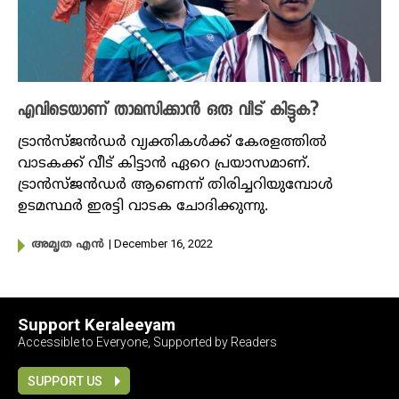
എവിടെയാണ് താമസിക്കാൻ ഒരു വീട് കിട്ടുക?
ട്രാൻസ്‌ജൻഡർ വ്യക്തികൾക്ക് കേരളത്തിൽ
വാടകക്ക് വീട് കിട്ടാൻ ഏറെ പ്രയാസമാണ്.
ട്രാൻസ്ജൻഡർ ആണെന്ന് തിരിച്ചറിയുമ്പോൾ
ഉടമസ്ഥർ ഇരട്ടി വാടക ചോദിക്കുന്നു.
| December 16, 2022
അമൃത എൻ
Support Keraleeyam
Accessible to Everyone, Supported by Readers
SUPPORT US