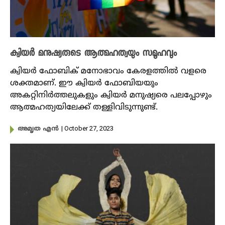
ക്വിയർ മനുഷ്യരുടെ ആത്മഹത്വയും സമൂഹവും
ക്വിയർ ഫോബിക് മനോഭാവം കേരളത്തിൽ വളരെ
ശക്തമാണ്. ഈ ക്വിയർ ഫോബിയയും
അകറ്റിനിർത്തലുകളും ക്വിയർ മനുഷ്യരെ പലപ്പോഴും
ആത്മഹത്യയിലേക്ക് തള്ളിവിടുന്നുണ്ട്.
| October 27, 2023
അമൃത എൻ