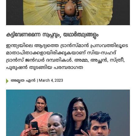
കുട്ടിവേണമെന്ന സ്വപ്നവും, യഥാർത്ഥ്യങ്ങളും
ഇന്ത്യയിലെ ആദ്യത്തെ ട്രാൻസ്മാൻ പ്രസവത്തിലൂടെ
മാതാപിതാക്കളായിരിക്കുകയാണ് സിയ-സഹദ്
ട്രാൻസ് ജൻഡർ ദമ്പതികൾ. അമ്മ, അച്ഛൻ, സ്ത്രീ,
പുരുഷൻ തുടങ്ങിയ പരമ്പരാ​ഗത
| March 4, 2023
അമൃത എൻ