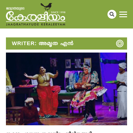
WRITER:
അമൃത എൻ