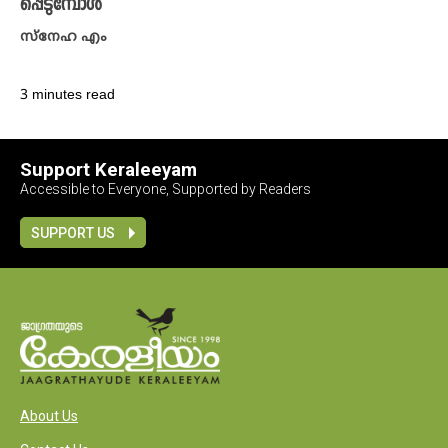
പ്പെടുമ്പോൾ
സ്നേഹ എം
3 minutes read
Support Keraleeyam
Accessible to Everyone, Supported by Readers
SUPPORT US
About Us