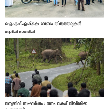
ഐ.എഫ്.എഫ്.കെ: വേണം തിരുത്തലുകൾ
ആദിൽ മഠത്തിൽ
വന്യജീവി സംഘർഷം : വനം വകുപ്പ് വിമർശിക്ക