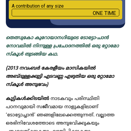
A contribution of any size
ONE TIME
തെത്സുകോ കുറോയാനഗിയുടെ ടോട്ടോ-ചാൻ
നോവലിൽ നിന്നുള്ള പ്രചോദനത്തിൽ ഒരു റ്റോമോ
സ്കൂൾ തുടങ്ങിയ കഥ.
(2013 നവംബർ കേരളീയം മാസികയിൽ
അബ്ദുള്ളക്കുട്ടി എടവണ്ണ എഴുതിയ ഒരു റ്റോമോ
സ്കൂൾ അനുഭവം)
കുട്ടികൾക്കിടയിൽ
നാടകവും പരിസ്ഥിതി
പഠനവുമായി സജീവമായ നാളുകളിലാണ്
‘ടോട്ടോച്ചാൻ’ ഞങ്ങളിലേക്കെത്തുന്നത്. വല്ലാത്ത
ഒരഭിനിവേശത്തോടെ അനുഭവിക്കുകയും