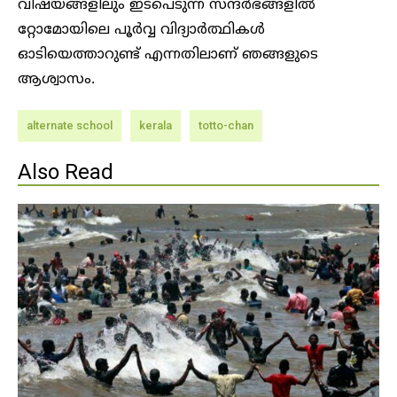
വിഷയങ്ങളിലും ഇടപെടുന്ന സന്ദർഭങ്ങളിൽ
റ്റോമോയിലെ പൂർവ്വ വിദ്യാർത്ഥികൾ
ഓടിയെത്താറുണ്ട് എന്നതിലാണ് ഞങ്ങളുടെ
ആശ്വാസം.
alternate school
kerala
totto-chan
Also Read