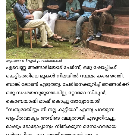
റ്റോമോ സ്കൂൾ പ്രവർത്തകർ
എടവണ്ണ അങ്ങാടിയോട് ചേർന്ന്, ഒരു ഷോപ്പിംഗ്
കെട്ടിടത്തിലെ മുകൾ നിലയിൽ സ്ഥലം കണ്ടെത്തി.
ബാങ്ക് ലോൺ എടുത്തു. പേരിനെക്കുറിച്ച് ഞങ്ങൾക്ക്
ഒരു സംശയവുമുണ്ടാകില്ല, റ്റോമോ സ്കൂൾ,
കൊബയാഷി മാഷ് കൊച്ചു ടോട്ടോയോട്
“സത്യമായിട്ടും നീ നല്ല കുട്ടിയാ” എന്നു പറയുന്ന
ആപ്തവാക്യം അവിടെ വലുതായി എഴുതിവച്ചു.
മാഷും ടോട്ടോച്ചാനും നിൽക്കുന്ന മനോഹരമായ