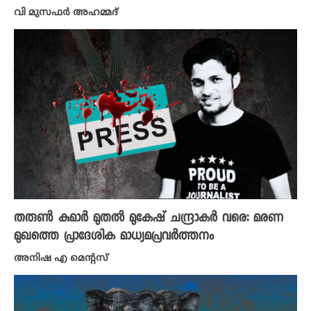
വി മുസഫർ അഹമ്മദ്
തരുൺ കുമാർ മുതൽ മുകേഷ് ചന്ദ്രാകർ വരെ: മരണ
മുഖത്തെ പ്രാദേശിക മാധ്യമപ്രവർത്തനം
അനിഷ എ മെന്റസ്