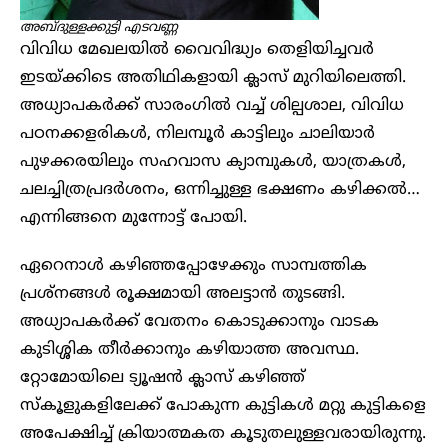
അബ്ദുള്ളക്കുട്ടി എടവണ്ണ
വിവിധ മേഖലയിൽ വൈവിദ്ധ്യം തെളിയിച്ചവർ
ഇടയ്ക്കിടെ അതിഥികളായി ക്ലാസ് മുറിയിലെത്തി.
അധ്യാപകർക്ക് സാരംഗിൽ വച്ച് ശില്പശാല, വിവിധ
പഠനക്കളരികൾ, നിലമ്പൂർ കാട്ടിലും ചാലിയാർ
പുഴക്കരയിലും സഹവാസ ക്യാമ്പുകൾ, യാത്രകൾ,
ചലച്ചിത്രപ്രദർശനം, ഒന്നിച്ചുള്ള ഭക്ഷണം കഴിക്കൽ…
എന്നിങ്ങനെ മുന്നോട്ട് പോയി.
ഏറെനാൾ കഴിഞ്ഞപ്പോഴേക്കും സാമ്പത്തിക
പ്രശ്നങ്ങൾ രൂക്ഷമായി അലട്ടാൻ തുടങ്ങി.
അധ്യാപകർക്ക് വേതനം കൊടുക്കാനും വാടക
കുടിശ്ശിക തീർക്കാനും കഴിയാത്ത അവസ്ഥ.
റ്റോമോയിലെ ട്യൂഷൻ ക്ലാസ് കഴിഞ്ഞ്
സ്കൂളുകളിലേക്ക് പോകുന്ന കുട്ടികൾ മറ്റു കുട്ടികളെ
അപേക്ഷിച്ച് ക്രിയാത്മകത കൂടുതലുള്ളവരായിരുന്നു.