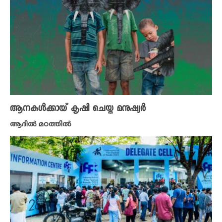
ആനകൾക്കായ് കൃഷി ചെയ്ത മനുഷ്യ‍ർ
ആദിൽ മഠത്തിൽ