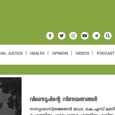
IAL JUSTICE
HEALTH
OPINION
VIDEOS
PODCAST
വീണ്ടെടുപ്പിന്റെ നീണ്ടയത്നങ്ങൾ
സസ്യശാസ്ത്രജ്ഞൻ ഡോ. കെ.എസ് മണിലാ