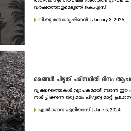
രംഗത്തിനും ഗവേഷണരംഗത്തിനും വലിയ നഷ
വർഷത്തോളമെടുത്ത് കെ.എസ്
| January 3, 2025
വി.യു രാധാകൃഷ്ണൻ
മരങ്ങൾ പിഴുത് പരിസ്ഥിതി ദിനം ആചര
വൃക്ഷത്തൈകൾ വ്യാപകമായി നടുന്ന ഈ 
നശിപ്പിക്കുന്ന ഒരു മരം പിഴുതു മാറ്റി പ്രധാന
| June 5, 2024
എൽക്കാന ഏലിയാസ്