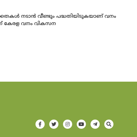
തൈകൾ നടാൻ വീണ്ടും പദ്ധതിയിടുകയാണ് വനം
ടാണ് കേരള വനം വികസന