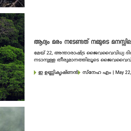
ആദ്യം മരം നടേണ്ടത് നമ്മുടെ മനസ്സി
മേയ് 22, അന്താരാഷ്ട്ര ജൈവവൈവിധ്യ ദിന
നടാനുള്ള തീരുമാനത്തിലൂടെ ജൈവവൈവിധ
| May 22
ഇ ഉണ്ണികൃഷ്ണൻ
സ്നേഹ എം