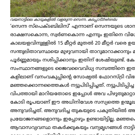
വയനാട്ടിലെ കാടുകളിൽ വളരുന്ന സെന്ന. കടപ്പാട്:thehindu
‘സെന്ന സ്പെക്ടബിലിസ്’ എന്നാണ് സെന്നയുടെ ശാസ്
രാക്ഷസകൊന്ന, സ്വർണകൊന്ന എന്നും ഇതിനെ വിശേഷിപ
കാലയളവിനുള്ളിൽ 15 മീറ്റർ മുതൽ 20 മീറ്റ‌ർ വരെ ഉ
സന്തുലിതാവസ്ഥയെ മുഴുവനായി താറുമാറാക്കാനും മറ
പൂർണ്ണമായും നശിപ്പിക്കാനും ഇതിന് ശേഷിയുണ്ട്. 
സംസ്ഥാനങ്ങളുടെ ജൈവവൈവിധ്യ സമ്പത്തിനെ ഇത് പ്ര
കളിലാണ് വനംവകുപ്പിന്റെ സോഷ്യൽ ഫോറസ്ട്രി വി
മഞ്ഞക്കൊന്നത്തൈകൾ നട്ടുപിടിപ്പിച്ചത്. നട്ടുപിടിപ്
വിപത്തായി മാറിയതോടെ ഇപ്പോൾ അവ പിഴുതുമാറ്
കോടി രൂപയാണ് ഈ അധിനിവേശ സസ്യത്തെ ഉന്മൂലം ചെ
അനുവദിച്ചത്. അനുവദിച്ച തുകയുടെ പകുതിയിൽ അ
പ്രയോജനങ്ങളൊന്നും ഇപ്പോഴും ഉണ്ടായിട്ടില്ല. മഞ്ഞക
ആവാസവ്യവസ്ഥ തകർക്കുകയും വന്യമൃഗങ്ങൾ നാട്ടി