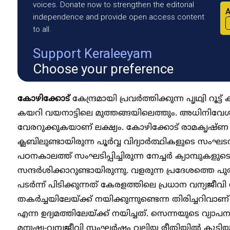
voices. Donate now to strengthen the editorial
A
independence and provide open access content
to all.
Support Keraleeyam
Choose your preference
കോഴിക്കോട്
കേന്ദ്രമായി പ്രവർത്തിക്കുന്ന പൃഥ്വി റൂട്ട
കയറി വയനാട്ടിലെ മുത്തങ്ങയിലെത്തും. അധിനിവ
വേരറുക്കുകയാണ് ലക്ഷ്യം. കോഴിക്കോട് രാമകൃഷ്ണ
ക്ലബിലുണ്ടായിരുന്ന പൂർവ്വ വിദ്യാർത്ഥികളുടെ സംഘട
പഠനകാലത്ത് സംഘടിപ്പിച്ചിരുന്ന നേച്ചർ ക്യാമ്പുകളു
സന്ദർശിക്കാറുണ്ടായിരുന്നു. വളരുന്ന പ്രദേശത്തെ പു
പടർന്ന് പിടിക്കുന്നത് കേരളത്തിലെ പ്രധാന വന്യജീ
തകർച്ചയിലേയ്ക്ക് നയിക്കുന്നുണ്ടെന്ന തിരിച്ചറിവാ
എന്ന ഉദ്യമത്തിലേയ്ക്ക് നയിച്ചത്. സെന്നയുടെ 
മനുഷ്യ-വന്യജീവി സംഘർഷം വലിയ രീതിയിൽ കൂടിയതു