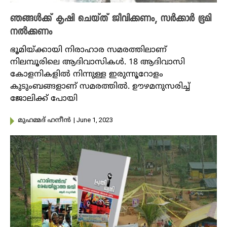
ഞങ്ങൾക്ക് കൃഷി ചെയ്ത് ജീവിക്കണം, സർക്കാർ ഭൂമി
നൽക്കണം
ഭൂമിയ്ക്കായി നിരാഹാര സമരത്തിലാണ്
നിലമ്പൂരിലെ ആദിവാസികൾ. 18 ആദിവാസി
കോളനികളിൽ നിന്നുള്ള ഇരുന്നൂറോളം
കുടുംബങ്ങളാണ് സമരത്തിൽ. ഊഴമനുസരിച്ച്
ജോലിക്ക് പോയി
| June 1, 2023
മുഹമ്മദ് ഹനീൻ