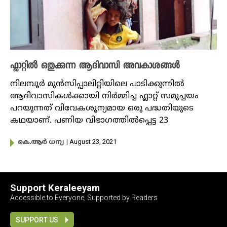
ഫ്ലാറ്റിൽ ഒതുക്കുന്ന ആദിവാസി അവകാശങ്ങൾ
നിലമ്പൂർ മുൻസിപ്പാലിറ്റിയിലെ പാടിക്കുന്നിൽ
ആദിവാസികൾക്കായി നിർമ്മിച്ച ഫ്ലാറ്റ് സമുച്ചയം
പറയുന്നത് വിവേകശൂന്യമായ ഒരു പദ്ധതിയുടെ
കഥയാണ്. പണിയ വിഭാ​ഗത്തിൽപ്പെട്ട 23
| August 23, 2021
കെ.ആര്‍ ധന്യ
Support Keraleeyam
Accessible to Everyone, Supported by Readers
SUPPORT US