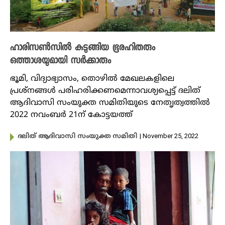
ഹാരിസൺസിൽ കുടുങ്ങിയ ഭൂരഹിതരും
ഒത്താശയുമായി സർക്കാരും
ഭൂമി, വിദ്യാഭ്യാസം, തൊഴിൽ മേഖലകളിലെ
പ്രശ്നങ്ങൾ പരിഹരിക്കണമെന്നാവശ്യപ്പെട്ട് ദലിത്
ആദിവാസി സംയുക്ത സമിതിയുടെ നേതൃത്വത്തിൽ
2022 നവംബർ 21ന് കോട്ടയത്ത്
| November 25, 2022
ദലിത് ആദിവാസി സംയുക്ത സമിതി