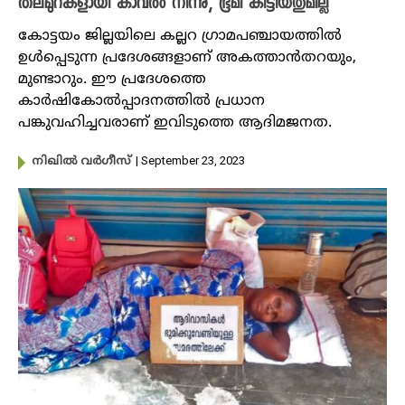
തലമുറകളായി കാവൽ നിന്നു, ഭൂമി കിട്ടിയതുമില്ല
കോട്ടയം ജില്ലയിലെ കല്ലറ ഗ്രാമപഞ്ചായത്തിൽ
ഉൾപ്പെടുന്ന പ്രദേശങ്ങളാണ് അകത്താൻതറയും,
മുണ്ടാറും. ഈ പ്രദേശത്തെ
കാർഷികോൽപ്പാദനത്തിൽ പ്രധാന
പങ്കുവഹിച്ചവരാണ് ഇവിടുത്തെ ആദിമജനത.
| September 23, 2023
നിഖില്‍ വര്‍ഗീസ്‌