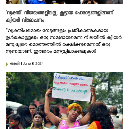
‘വ്യക്തി’ വിജയങ്ങളിലല്ല, കൂട്ടായ പോരാട്ടങ്ങളിലാണ്
ക്വിയർ വിമോചനം
"വ്യക്തിപരമായ നേട്ടങ്ങളും പ്രതീകാത്മകമായ
ഉൾകൊള്ളലും ഒരു സമുദായമെന്ന നിലയിൽ ക്വിയർ
മനുഷ്യരെ മൊത്തത്തിൽ രക്ഷിക്കുമെന്നത് ഒരു
നുണയാണ്. ഇത്തരം മനസ്സിലാക്കലുകൾ
| June 8, 2024
ആദി