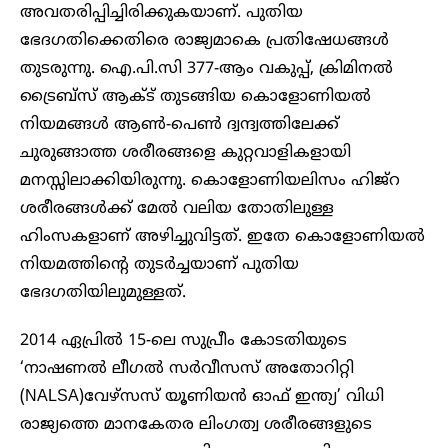
അവതരിപ്പിച്ചിരിക്കുകയാണ്. പുതിയ
ഭേദഗതിക്കെതിരെ രാജ്യമാകെ പ്രതിഷേധങ്ങൾ
തുടരുന്നു. ഐ.പി.സി 377-ആം വകുപ്പ്, ക്രിമിനൽ
ട്രൈബ്‌സ് ആക്ട് തുടങ്ങിയ കൊളോണിയൽ
നിയമങ്ങൾ ആൺ-പെൺ ദ്വന്ദ്വത്തിലേക്ക്
ചുരുങ്ങാത്ത ശരീരങ്ങളെ കുറ്റവാളികളായി
മനസ്സിലാക്കിയിരുന്നു. കൊളോണിയലിസം ഹിജ്റ
ശരീരങ്ങൾക്ക് മേൽ വലിയ തോതിലുള്ള
ഹിംസകളാണ് അഴിച്ചുവിട്ടത്. ഇതേ കൊളോണിയൽ
നിയമത്തിന്റെ തുടർച്ചയാണ് പുതിയ
ഭേദഗതിയിലുമുള്ളത്.
2014 ഏപ്രിൽ 15-ലെ സുപ്രീം കോടതിയുടെ
‘നാഷണൽ ലീഗൽ സർവീസസ് അതോറിറ്റി
(NALSA)വേഴ്‌സസ് യൂണിയൻ ഓഫ് ഇന്ത്യ’ വിധി
രാജ്യത്തെ മാനകേതര ലിംഗത്വ ശരീരങ്ങളുടെ