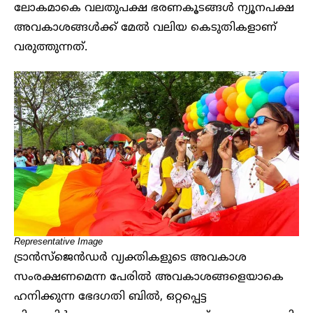
ലോകമാകെ വലതുപക്ഷ ഭരണകൂടങ്ങൾ ന്യൂനപക്ഷ
അവകാശങ്ങൾക്ക് മേൽ വലിയ കെടുതികളാണ്
വരുത്തുന്നത്.
Representative Image
ട്രാൻസ്‌ജെൻഡർ വ്യക്തികളുടെ അവകാശ
സംരക്ഷണമെന്ന പേരിൽ അവകാശങ്ങളെയാകെ
ഹനിക്കുന്ന ഭേദഗതി ബിൽ, ഒറ്റപ്പെട്ട