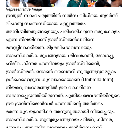
Representative Image
ഇന്ത്യൻ സാഹചര്യത്തിൽ നൽസ വിധിയെ തുടർന്ന്
ലിംഗത്വ സംബന്ധിയായ എല്ലാത്തരം
അനിശ്ചിതത്വങ്ങളെയും പരിഹരിക്കുന്ന ഒരു കോളം
എന്ന നിലയിലാണ് ട്രാൻസ്ജെൻഡറിനെ
മനസ്സിലാക്കിയത്. മിശ്രലിംഗാവസ്ഥയും
സാംസ്കാരിക രൂപങ്ങളായ ശിവശക്തി, ജോഗപ്പ,
ഹിജ്റ, കിന്നര എന്നിവയും ട്രാൻസ്‌വിമെൻ,
ട്രാൻസ്മെൻ, നോൺ-ബൈനറി സ്വത്വങ്ങളുമെല്ലാം
ഉൾക്കൊള്ളുന്ന കുടവാക്കായാണ് (Umbrella term)
നിയമവ്യവഹാരങ്ങളിൽ ഈ വാക്കിനെ
സ്ഥാനപ്പെടുത്തിയിരുന്നത്. പുതിയ ഭേദഗതിയിലൂടെ
ഈ ട്രാൻസ്ജെൻഡർ എന്നതിൻ്റെ അർത്ഥം
ഭരണകൂട യുക്തിക്ക് അനുസൃതമായി നിജപ്പെടും.
സാംസ്കാരിക സ്വത്വരൂപങ്ങളായ ഹിജ്റ, കിന്നര,
ജോഗപ്പ തുടങ്ങിയവയെയും ഇൻ്റർസെക്സ്