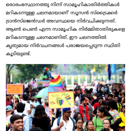
ഒരാരംഭസ്ഥാനത്തു നിന്ന് സാമൂഹികാതിർത്തികൾ
മറികടന്നുള്ള ചലനമായാണ്’ സൂസൻ സ്ട്രൈക്കർ
ട്രാൻസ്ജെൻഡർ അവസ്ഥയെ നിർവചിക്കുന്നത്.
ആൺ പെൺ എന്ന സാമൂഹിക നിർമ്മിതാതിരുകളെ
മറികടന്നുള്ള ചലനമാണിത്. ഈ ചലനത്തിൽ
കൃത്യമായ നിർവചനങ്ങൾ പരാജയപ്പെടുന്ന സ്ഥിതി
കൂടിയുണ്ട്.