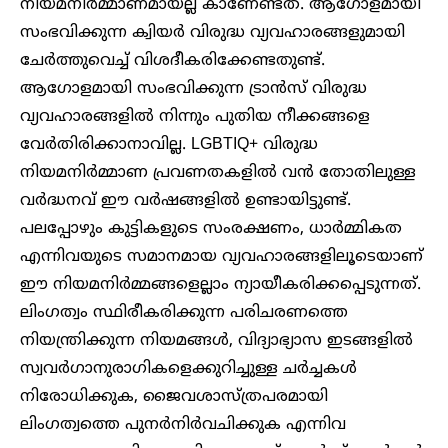
നിയമനിർമ്മാണമായല്ല കാണേണ്ടത്. ആഗോളമായി
സംഭവിക്കുന്ന ക്വിയർ വിരുദ്ധ വ്യവഹാരങ്ങളുമായി
ചേർത്തുവെച്ച് വിശദീകരിക്കേണ്ടതുണ്ട്.
ആഗോളമായി സംഭവിക്കുന്ന ട്രാൻസ് വിരുദ്ധ
വ്യവഹാരങ്ങളിൽ നിന്നും പുതിയ നീക്കങ്ങളെ
വേർതിരിക്കാനാവില്ല. LGBTIQ+ വിരുദ്ധ
നിയമനിർമ്മാണ പ്രവണതകളിൽ വൻ തോതിലുള്ള
വർദ്ധനവ് ഈ വർഷങ്ങളിൽ ഉണ്ടായിട്ടുണ്ട്.
പലപ്പോഴും കുട്ടികളുടെ സംരക്ഷണം, ധാർമ്മികത
എന്നിവയുടെ സമാനമായ വ്യവഹാരങ്ങളിലൂടെയാണ്
ഈ നിയമനിർമ്മങ്ങളെല്ലാം ന്യായീകരിക്കപ്പെടുന്നത്.
ലിംഗത്വം സ്ഥിരീകരിക്കുന്ന പരിചരണത്തെ
നിയന്ത്രിക്കുന്ന നിയമങ്ങൾ, വിദ്യാഭ്യാസ ഇടങ്ങളിൽ
സ്വവർഗാനുരാഗികളെക്കുറിച്ചുള്ള ചർച്ചകൾ
നിരോധിക്കുക, ജൈവശാസ്ത്രപരമായി
ലിംഗത്വത്തെ പുനർനിർവചിക്കുക എന്നിവ