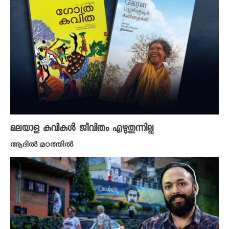
മലയാള കവികൾ ജീവിതം എഴുതുന്നില്ല
ആദിൽ മഠത്തിൽ