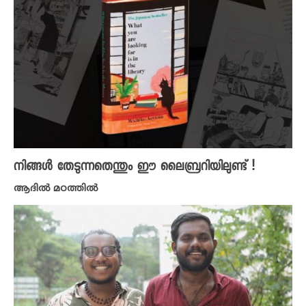
നിങ്ങൾ തേടുന്നതെന്തും ഈ ലൈബ്രറിയിലുണ്ട് !
ആദിൽ മഠത്തിൽ