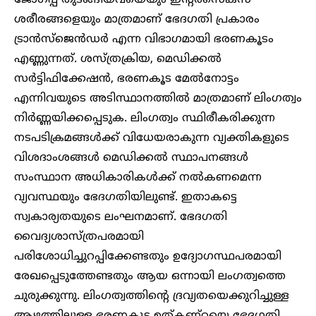
ശരീരങ്ങളെയും മാത്രമാണ് ഭേദഗതി പ്രകാരം
ട്രാൻസ്ജെൻഡർ എന്ന വിഭാഗമായി ഭരണകൂടം
എണ്ണുന്നത്. ശസ്ത്രക്രിയ, മെഡിക്കൽ
സർട്ടിഫിക്കേഷൻ, ഭരണകൂട മേൽനോട്ടം
എന്നിവയുടെ അടിസ്ഥാനത്തിൽ മാത്രമാണ് ലിംഗത്വം
നിർണ്ണയിക്കപ്പെടുക. ലിംഗത്വം സ്ഥിരീകരിക്കുന്ന
നടപടിക്രമങ്ങൾക്ക് വിധേയരാകുന്ന വ്യക്തികളുടെ
വിശദാംശങ്ങൾ മെഡിക്കൽ സ്ഥാപനങ്ങൾ
സംസ്ഥാന അധികാരികൾക്ക് നൽകണമെന്ന
വ്യവസ്ഥയും ഭേദഗതിയിലുണ്ട്. ഇതാകട്ടെ
സ്വകാര്യതയുടെ ലംഘനമാണ്. ഭേദഗതി
വൈദ്യശാസ്ത്രപരമായി
പരിശോധിച്ചുറപ്പിക്കേണ്ടതും ഉദ്യോഗസ്ഥപരമായി
രേഖപ്പെടുത്തേണ്ടതും ആയ ഒന്നായി ലംഗത്വത്തെ
ചുരുക്കുന്നു. ലിംഗത്വത്തിൻ്റെ ദ്രവ്യതയെക്കുറിച്ചുള്ള
ആഴത്തിലുള്ള ഭരണകൂട ഉത്കണ്ഠയെ ഭേദഗതി