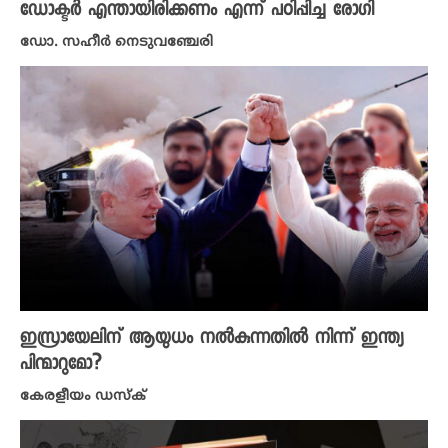
ഡോക്ടർ എന്തായിരിക്കണം എന്ന് പഠിപ്പിച്ച രോഗി
ഡോ. സഹീർ നെടുവഞ്ചേരി
ഇസ്രായേലിന് ആയുധം നൽകുന്നതിൽ നിന്ന് ഇന്ത്യ
പിന്മാറുമോ?
കേരളീയം ഡസ്ക്