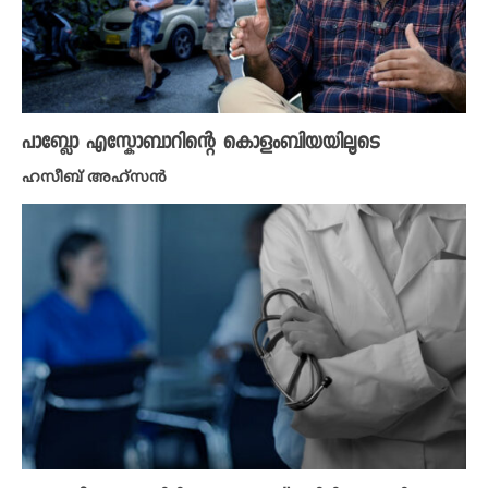
പാബ്ലോ എസ്കോബാറിന്റെ കൊളംബിയയിലൂടെ
ഹസീബ് അഹ്സൻ