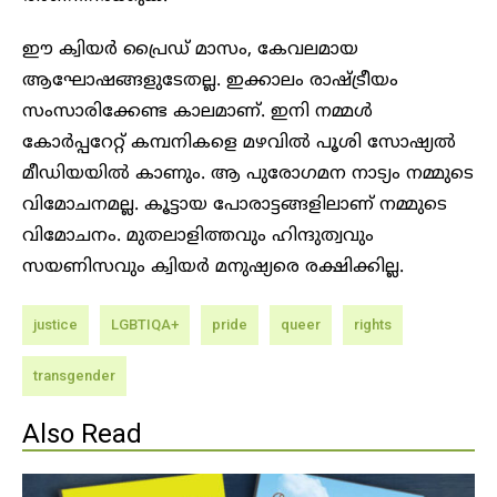
ഈ ക്വിയർ പ്രൈഡ് മാസം, കേവലമായ
ആഘോഷങ്ങളുടേതല്ല. ഇക്കാലം രാഷ്ട്രീയം
സംസാരിക്കേണ്ട കാലമാണ്. ഇനി നമ്മൾ
കോർപ്പറേറ്റ് കമ്പനികളെ മഴവിൽ പൂശി സോഷ്യൽ
മീഡിയയിൽ കാണും. ആ പുരോഗമന നാട്യം നമ്മുടെ
വിമോചനമല്ല. കൂട്ടായ പോരാട്ടങ്ങളിലാണ് നമ്മുടെ
വിമോചനം. മുതലാളിത്തവും ഹിന്ദുത്വവും
സയണിസവും ക്വിയർ മനുഷ്യരെ രക്ഷിക്കില്ല.
justice
LGBTIQA+
pride
queer
rights
transgender
Also Read