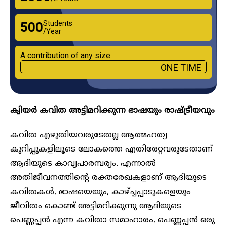
Students
₹500
/Year
A contribution of any size
ONE TIME
ക്വിയർ കവിത അട്ടിമറിക്കുന്ന ഭാഷയും രാഷ്ട്രീയവും
കവിത എഴുതിയവരുടേതല്ല ആത്മഹത്യ
കുറിപ്പുകളിലൂടെ ലോകത്തെ എതിരേറ്റവരുടേതാണ്
ആദിയുടെ കാവ്യപാരമ്പര്യം. എന്നാൽ
അതിജീവനത്തിന്റെ രക്തരേഖകളാണ് ആദിയുടെ
കവിതകൾ. ഭാഷയെയും, കാഴ്ച്ചപ്പാടുകളെയും
ജീവിതം കൊണ്ട് അട്ടിമറിക്കുന്നു ആദിയുടെ
പെണ്ണപ്പൻ എന്ന കവിതാ സമാഹാരം. പെണ്ണപ്പൻ ഒരു