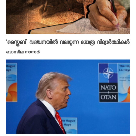
‘സ്ക്രൈബ്’ വഞ്ചനയിൽ വലയുന്ന ​ഗോത്ര വിദ്യാ‍ർത്ഥികൾ
ബാസില നാസർ