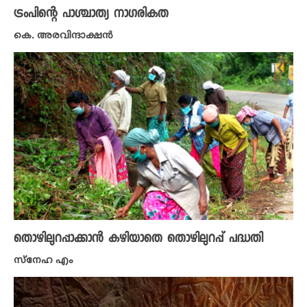
ട്രംപിന്റെ പാശ്ചാത്യ നാഗരികത
കെ. അരവിന്ദാക്ഷൻ
തൊഴിലുറപ്പാക്കാൻ കഴിയാതെ തൊഴിലുറപ്പ് പദ്ധതി
സ്നേഹ എം