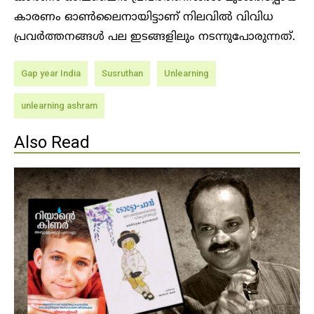
കാരണം ഓൺലൈനായിട്ടാണ് നിലവിൽ വിവിധ
പ്രവർത്തനങ്ങൾ പല ഇടങ്ങളിലും നടന്നുപോരുന്നത്.
Gap year India
Susruthan
Unlearning
unlearning ashram
Also Read