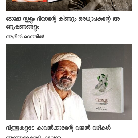
ടോമോ സ്കൂളും റിയാന്റെ കിണറും ഒരധ്യാപകന്റെ അ
ന്വേഷണങ്ങളും
ആദിൽ മഠത്തിൽ
വിത്തുകളുടെ കാവൽക്കാരന്റെ വയൽ വഴികൾ