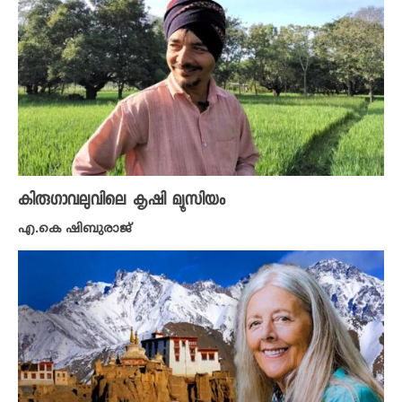
കിരു​ഗാവലുവിലെ കൃഷി മ്യൂസിയം
എ.കെ ഷിബുരാജ്