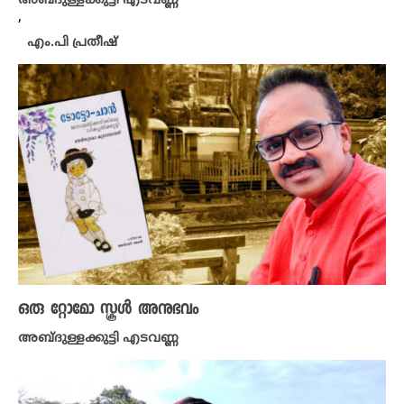
അബ്ദുള്ളക്കുട്ടി എടവണ്ണ
,
എം.പി പ്രതീഷ്
ഒരു റ്റോമോ സ്കൂൾ അനുഭവം
അബ്ദുള്ളക്കുട്ടി എടവണ്ണ