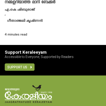
നമ്മളറിയാത്ത ലാറി ബേക്കർ
എ.കെ ഷിബുരാജ്
,
ഗീതാഞ്ജലി കൃഷ്ണൻ
4 minutes read
Support Keraleeyam
Accessible to Everyone, Supported by Readers
SUPPORT US