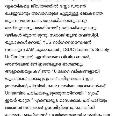
വ്യക്തികളെ ജീവിതത്തിൽ സ്ലോ ഡൗൺ
ചെയ്യുവാനും അവരവരുടെ ചുറ്റുമുള്ള ലോകത്തെ
തുറന്ന മനസോടെ നോക്കിക്കാണുവാനും
അറിയുവാനും അതിനോട് പ്രതികരിക്കുവാനും
വഴികൾ തുറന്നിടുന്നു. സ്വരാജ് യൂണിവേഴ്‌സിറ്റി,
യുവാക്കൾക്കായി YES ഓർഗനൈസേഷൻ
നടത്തുന്ന JAM ക്യാംപുകൾ , LSUC (Learner’s Society
UnConference) എന്നിങ്ങനെ വിവിധ ബദൽ,
അൺലേണിങ്ങ് ഇടങ്ങളുടെ ഭാഗമായും
അല്ലാതെയും കഴിഞ്ഞ 10 ലേറെ വർഷങ്ങളായി
യുവാക്കൾക്കൊപ്പം പ്രവർത്തിച്ചവരാണ് ഈ
ഇടത്തിന്റെ പിന്നിൽ. കേരളത്തിലെ യുവാക്കൾക്ക്
Unlearning പരിചയപ്പെടുത്തുന്നതിനായി ” ഗ്യാപ്
ഇയർ യാത്ര ” എന്നൊരു 6 മാസക്കാല പരിപാടിയും
ഞങ്ങൾ നടത്താൻ ഉദ്ദേശിച്ചിരുന്നു. കോവിഡ്
കാരണം ഓഫ്‌ലൈൻ പ്രവർത്തനങ്ങൾ മുടങ്ങിപ്പോയ