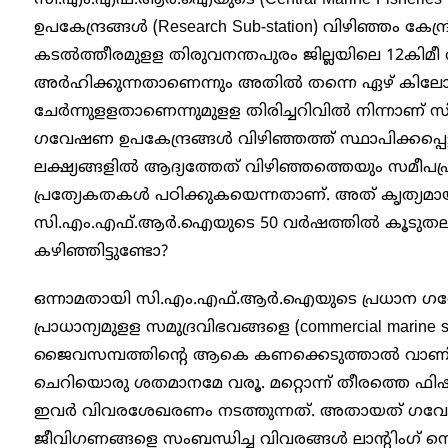
ഉപകേന്ദ്രങ്ങൾ (Research Sub-station) വിഴിഞ്ഞം കേന്ദ്രീ
കടൽത്തീരമുളള തിരുവനന്തപുരം ജില്ലയിലെ 12കിമീ ത
അർഹിക്കുന്നതാണെന്നും അതിൽ തന്നെ ഏഴ് കിലോമീ
ചേർന്നുളളതാണെന്നുമുളള തിരിച്ചറിവിൽ നിന്നാ
ഗവേഷണ ഉപകേന്ദ്രങ്ങൾ വിഴിഞ്ഞത്ത് സ്ഥാപിക്കപ്പെട
ലക്ഷ്യങ്ങളിൽ ആദ്യത്തേത് വിഴിഞ്ഞത്തെയും സമീപപ
പ്രത്യേകതകൾ പഠിക്കുകയെന്നതാണ്. അത് കൃത്യമായ
സി.എം.എഫ്.ആർ.ഐയുടെ 50 വർഷത്തിൽ കൂടുതലായു
കഴിഞ്ഞിട്ടുണ്ടോ?
ഒന്നാമതായി സി.എം.എഫ്.ആർ.ഐയുടെ പ്രധാന ഗവ
പ്രാധാന്യമുളള സമുദ്രവിഭവങ്ങളെ (commercial marine s
ജൈവസമ്പത്തിന്റെ ആകെ കണക്കെടുത്താൽ വാണിജ്യ
ചെറിയൊരു ശതമാനമേ വരൂ. മറ്റൊന്ന് തീരത്തെ ഫിഷ്‌ല
ഇവർ വിവരശേഖരണം നടത്തുന്നത്. അതായത് ഗവേ
ജീവിഗണങ്ങളെ സംബന്ധിച്ച വിവരങ്ങൾ ലാന്റിംഗ് സെ