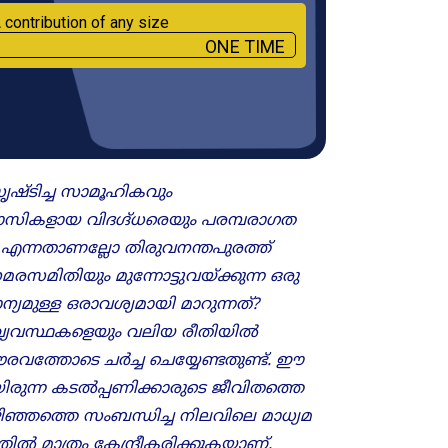
 contribution of any size
ONE TIME
ൃഷ്ടിച്ച സാമൂഹികവും
വാസികളായ വിദഗ്ദ്ധരെയും പരമ്പരാ​ഗത
 എന്നതാണല്ലോ തിരുവനന്തപുരത്ത്
സമിതിയും മുന്നോട്ടുവയ്ക്കുന്ന ഒരു
യമുള്ള ഒരാവശ്യമായി മാറുന്നത്?
വ്യവസ്ഥകളെയും വലിയ രീതിയിൽ
​ഗൗരവത്തോടെ ചർച്ച ചെയ്യേണ്ടതുണ്ട്. ഈ
ുന്ന കടൽപ്പണിക്കാരുട‌െ ജീവിതത്തെ
ിഞ്ഞത്തെ സംബന്ധിച്ച നിലവിലെ മാധ്യമ
ൽ മാത്രം കേന്ദ്രീകരിക്കുകയാണ്.