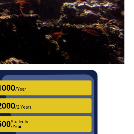
₹1000
/Year
₹2000
/2 Years
Students
₹500
/Year