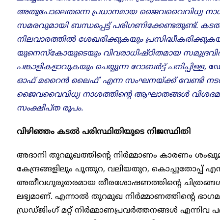
അതുപോലെതന്നെ പ്രധാനമായ ജൈവവൈവിധ്യ നാ
സമരവുമായി ബന്ധപ്പെട്ട് പരി​ഗണിക്കേണ്ടതുണ്ട്.
നിലവാരത്തിൽ ശേഖരിക്കുകയും പ്രസിദ്ധീകരിക്കു
യുനെസ്‌കോയുടെയും വിവരാധിഷ്ഠിതമായ സമുദ്രവ
പങ്കാളികളാവുകയും ചെയ്യുന്ന റോബർട്ട് പനിപ്പിള്ള,
ഡ
ഓഫ് മറൈൻ ലൈഫ്’ എന്ന സംഘനയ്ക്ക് വേണ്ടി നടത
ജൈവവൈവിധ്യ നാശത്തിന്റെ ആഘാതങ്ങൾ വിശദമാക്കു
സംക്ഷിപ്ത രൂപം.
വിഴിഞ്ഞം കടൽ പരിസ്ഥിതിയുടെ നിജസ്ഥിതി
അദാനി തുറമുഖത്തിന്റെ നിർമ്മാണം കാരണം ശംഖുമുഖ
കേന്ദ്രങ്ങളിലും പൂന്തുറ, വലിയതുറ, കൊച്ചുതോപ്പ് എ
അതീവഗുരുതരമായ തീരശോഷണത്തിന്റെ ചിത്രങ്ങൾ
ലഭ്യമാണ്. എന്നാൽ തുറമുഖ നിർമ്മാണത്തിന്റെ ഭ
ഡ്രഡ്ജിംഗ് മറ്റ് നിർമ്മാണപ്രവർത്തനങ്ങൾ എന്നിവ 