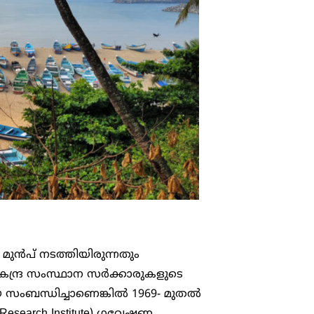
മുൻപ് നടത്തിയിരുന്നതും
കേന്ദ്ര സംസ്ഥാന സർക്കാരുകളുടെ
 സംബന്ധിച്ചാണെങ്കിൽ 1969- മുതൽ
Research Institute) ഗവേഷണ