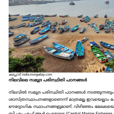
കടപ്പാട്: india.mongabay.com
നിലവിലെ സമുദ്ര പരിസ്ഥിതി പഠനങ്ങൾ
നിലവിൽ സമുദ്ര പരിസ്ഥിതി പഠനങ്ങൾ നടത്തുന്നതും 
ശാസ്ത്രസ്ഥാപനങ്ങളാണെന്ന് മാത്രമല്ല ഇവയെല്ലാം 
ഔദ്യോഗിക സ്ഥാപനങ്ങളുമാണ്. വിഴിഞ്ഞം മേഖലയെ
സി.എം.എഫ്.ആർ.ഐയുടെ (Central Marine Fisheries 