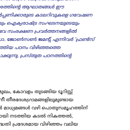
ശത്തിന്റെ ആഘാതങ്ങൾ ഈ
 കടൽപ്പണിക്കാരുടെ കടലറിവുകളെ ഗവേഷണ
കയും ഐക്യരാഷ്ട്ര സംഘടനയുടെയും
ിഭവ സംരക്ഷണ പ്രവർത്തനങ്ങളിൽ
ോ. ജോൺസൺ ജമൻ്റ്
എന്നിവർ ‘ഫ്രണ്ട്സ്
്തിയ പഠനം വിഴിഞ്ഞത്തെ
ന്നു. പ്രസ്തുത പഠനത്തിന്റെ
ം, കോവളം തുടങ്ങിയ ടൂറിസ്റ്റ്
ന്നീ തീരദേശഗ്രാമങ്ങളിലുമുണ്ടായ
 മാധ്യമങ്ങൾ വഴി പൊതുസമൂഹത്തിന്
ാഗമായി നടത്തിയ കടൽ നികത്തൽ,
പദ്ധതി പ്രദേശമായ വിഴിഞ്ഞം വലിയ