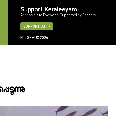
Support Keraleeyam
Accessible to Everyone, Supported by Readers
SUPPORT US
FRI, 07 AUG 2026
െടുന്നു