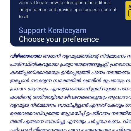
voices. Donate now to strengthen the editorial
A
independence and provide open access content
to all.
Support Keraleeyam
Choose your preference
വിഴിഞ്ഞത്തെ
അദാനി തുറമുഖത്തിന്റെ നിർമ്മാണം സ
പാരിസ്ഥിതികവുമായ പ്രത്യാഘാതങ്ങളെപ്പറ്റി പ്രദേശ
കടൽപ്പണിക്കാരെയും ഉൾപ്പെടുത്തി പഠനം നടത്തണം
ഇപ്പോൾ നടക്കുന്ന സമരത്തിൽ ലത്തീൻ രൂപതയും സമര
പ്രധാന ആവശ്യം. എന്തുകൊണ്ടാണ് ഇത് വളരെ പ്രാധാന്
കടലിന്റെ അടിത്തട്ടിലെ ജീവജാലങ്ങളെയും ആവാസ
തുറമുഖ നിർമ്മാണം ബാധിച്ചിട്ടുണ്ട് എന്നത് കേരളം 
ജൈവവൈവിധ്യത്തെ ആശ്രയിച്ച് ഉപജീവനം നടത്തിയിര
അത് എങ്ങനെ ബാധിച്ചു എന്നതും ചർച്ചയാകണം. വിഴ
ചർച്ചകൾ തീരശോഷണം എന്ന പ്രത്യക്ഷമായ പ്രശ്നത്തി