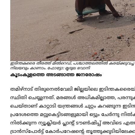
ഇടിന്തകരൈ തീരത്ത് മിൽറെഡ്, പശ്ചാത്തലത്തിൽ കരയ്ക്കുവച്
നിലയവും കാണാം. ഫോട്ടോ: മൃദുല ഭവാനി
കൂടംകുളത്തെ അടങ്ങാത്ത ജനരോഷം
തമിഴ്നാട് തിരുനെൽവേലി ജില്ലയിലെ ഇടിന്തകരെെയിലാ
സ്ഥിതി ചെയ്യുന്നത്. മരങ്ങൾ അധികമില്ലാത്ത, പരന്നുക
ചെയ്താണ് കാറ്റാടി യന്ത്രങ്ങൾ ചുറ്റം കറങ്ങുന്ന 
പ്രദേശത്തെ മറ്റുകെട്ടിടങ്ങളുമായി ഒട്ടും ചേർന്നു നിൽ
നിൽക്കുന്ന ന്യൂക്ലിയർ പ്ലാന്റ് ടൗൺഷിപ്പ് അവിടെ എ
ട്രാൻസ്പോർട്ട് കോർപറേഷന്റെ തൂത്തുക്കുടിയിലേക്കു