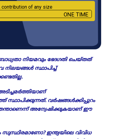
 contribution of any size
ONE TIME
ാധ്യതാ നിയമവും ഭേദഗതി ചെയ്തത്
ിലയങ്ങള്‍ സ്ഥാപിച്ച്
േണ്ടതില്ല.
അടിച്ചമ‍ർത്തിയാണ്
ഥാപിക്കുന്നത്. വര്‍ഷങ്ങള്‍ക്കിപ്പുറം
തെന്താണെന്ന് അന്വേഷിക്കുകയാണ് ഈ
സുസ്ഥിരമാണോ? ഇന്ത്യയിലെ വിവിധ