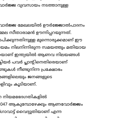
ോർജ്ജ വ്യവസായം നടത്താനുള്ള
െ ആണവോർജ്ജ മേഖലയിൽ ഊർജ്ജോൽപാദനം
നിർമ്മല സീതാരാമൻ ഊന്നിപ്പറയുന്നത്.
ിക്കുന്നതിനുള്ള മുന്നൊരുക്കമാണ് ഈ
ം നിലനിന്നിരുന്ന സമയത്തും മതിയായ
െയാണ് ഇന്ത്യയിൽ ആണവ നിലയങ്ങൾ
ന്യൂക്ലിയർ പവർ പ്ലാന്റിനെതിരെയാണ്
്ടുകൾ നീണ്ടുനിന്ന പ്രക്ഷോഭം
മങ്ങളിലെയും ജനങ്ങളുടെ
െളിവും കൂടിയാണ്.
ന്ന നിയമഭേദഗതികളിൽ
2047 ആകുമ്പോഴേക്കും ആണവോർജ്ജം
ഗിഗാവാട്ട് വെെദ്യുതിയാണ് എന്ന