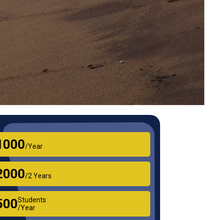
₹1000
/Year
₹2000
/2 Years
Students
₹500
/Year