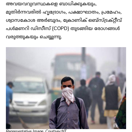
അവയവവ്യവസ്ഥകളെ ബാധിക്കുകയും,
മുതിർന്നവരിൽ ഹൃദ്രോഗം, പക്ഷാഘാതം, പ്രമേഹം,
ശ്വാസകോശ അർബുദം, ക്രോണിക് ഒബ്‌സ്ട്രക്റ്റീവ്
പൾമണറി ഡിസീസ് (COPD) തുടങ്ങിയ രോഗങ്ങൾ
വരുത്തുകയും ചെയ്യുന്നു.
Representative Image. Courtsey:HT