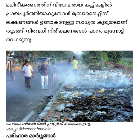
മലിനീകരണത്തിന് വിധേയരായ കുട്ടികളിൽ
പ്രായപൂർത്തിയാകുമ്പോൾ ബ്രോങ്കൈറ്റിസ്
ലക്ഷണങ്ങൾ ഉണ്ടാകാനുള്ള സാധ്യത കൂടുതലാണ്
തുടങ്ങി നിരവധി നിരീക്ഷണങ്ങൾ പoനം മുന്നോട്ട്
വെക്കുന്നു.
പൊതുവഴിയരികിൽ പ്ലാസ്റ്റിക് കത്തിക്കുന്നു.
കടപ്പാട്:deccanchronicle
പരിഹാര മാർഗ്ഗങ്ങൾ