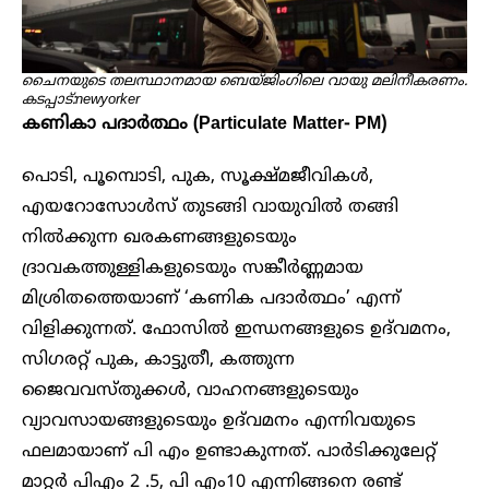
ചൈനയുടെ തലസ്ഥാനമായ ബെയ്ജിംഗിലെ വായു മലിനീകരണം.
കടപ്പാട്:newyorker
കണികാ പദാർത്ഥം (Particulate Matter- PM)
പൊടി, പൂമ്പൊടി, പുക, സൂക്ഷ്മജീവികൾ,
എയറോസോൾസ് തുടങ്ങി വായുവിൽ തങ്ങി
നിൽക്കുന്ന ഖരകണങ്ങളുടെയും
ദ്രാവകത്തുള്ളികളുടെയും സങ്കീർണ്ണമായ
മിശ്രിതത്തെയാണ് ‘കണിക പദാർത്ഥം’ എന്ന്
വിളിക്കുന്നത്. ഫോസിൽ ഇന്ധനങ്ങളുടെ ഉദ്‌വമനം,
സിഗരറ്റ് പുക, കാട്ടുതീ, കത്തുന്ന
ജൈവവസ്തുക്കൾ, വാഹനങ്ങളുടെയും
വ്യാവസായങ്ങളുടെയും ഉദ്‌വമനം എന്നിവയുടെ
ഫലമായാണ് പി എം ഉണ്ടാകുന്നത്. പാർടിക്കുലേറ്റ്
മാറ്റർ പിഎം 2 .5, പി എം10 എന്നിങ്ങനെ രണ്ട്