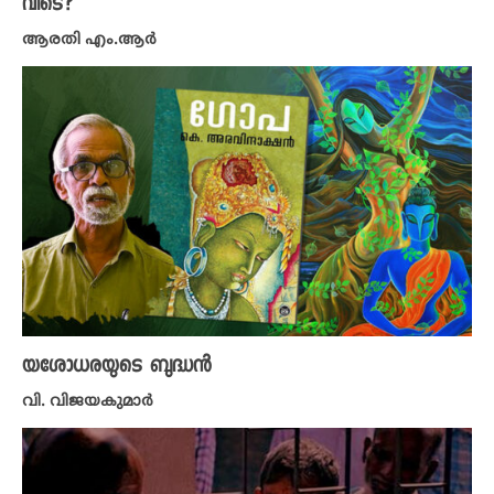
വിടെ?
ആരതി എം.ആർ
യശോധരയുടെ ബുദ്ധൻ
വി. വിജയകുമാർ