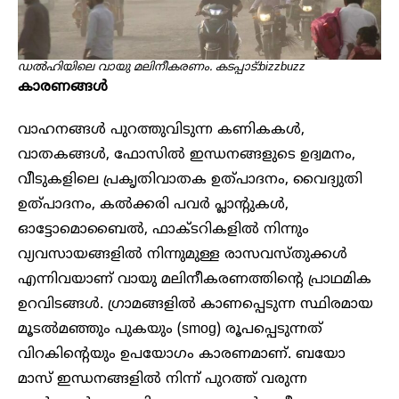
ഡൽഹിയിലെ വായു മലിനീകരണം. കടപ്പാട്:bizzbuzz
കാരണങ്ങൾ
വാഹനങ്ങൾ പുറത്തുവിടുന്ന കണികകൾ,
വാതകങ്ങൾ, ഫോസിൽ ഇന്ധനങ്ങളുടെ ഉദ്വമനം,
വീടുകളിലെ പ്രകൃതിവാതക ഉത്പാദനം, വൈദ്യുതി
ഉത്പാദനം, കൽക്കരി പവർ പ്ലാന്റുകൾ,
ഓട്ടോമൊബൈൽ, ഫാക്ടറികളിൽ നിന്നും
വ്യവസായങ്ങളിൽ നിന്നുമുള്ള രാസവസ്തുക്കൾ
എന്നിവയാണ് വായു മലിനീകരണത്തിന്റെ പ്രാഥമിക
ഉറവിടങ്ങൾ. ഗ്രാമങ്ങളിൽ കാണപ്പെടുന്ന സ്ഥിരമായ
മൂടൽമഞ്ഞും പുകയും (smog) രൂപപ്പെടുന്നത്
വിറകിൻ്റെയും ഉപയോഗം കാരണമാണ്. ബയോ
മാസ് ഇന്ധനങ്ങളിൽ നിന്ന് പുറത്ത് വരുന്ന