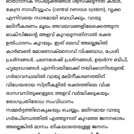
ഓർഗാനിക് സംയുക്തങ്ങൾ ശ്വസിക്കുന്നത് കരൾ,
കേന്ദ്ര നാഡീവ്യൂഹം (central nervous system), വൃക്ക
എന്നിവയെ സാരമായി ബാധിക്കും. വായു
മലിനീകരണം മൂലം അവയവങ്ങളിലേക്കെത്തുന്ന
ഓക്‌സിജൻ്റെ അളവ് കുറയുന്നതിനാൽ രക്ത
ഉൽപാദനം കുറയും. ഇത് ലെഡ് അല്ലെങ്കിൽ
കാർബൺ മോണോക്സൈഡ് വിഷബാധ, പേശി
പ്രശ്നങ്ങൾ, ചലനശേഷി പ്രശ്നങ്ങൾ, ഉയർന്ന ബിപി,
ഹൃദ്രോഗങ്ങൾ എന്നിവയിലേക്ക് നയിക്കാനിടയുണ്ട്.
ഗർഭാവസ്ഥയിൽ വായു മലിനീകരണത്തിന്
വിധേയരായ സ്ത്രീകളിൽ രക്തത്തിലെ വിഷ
രാസവസ്തുക്കളുടെ അളവ് വർദ്ധിക്കുകയും
രോഗപ്രതിരോധ സംവിധാനം
സമ്മർദ്ദത്തിലാകുകയും ചെയ്യും. മലിനമായ വായു
ഗ‍‍ർഭപിണ്ഡത്തിൽ എത്തുന്നത് കുറഞ്ഞ ജനനഭാരം
അല്ലെങ്കിൽ മാസം തികയാതെയുള്ള ജനനം