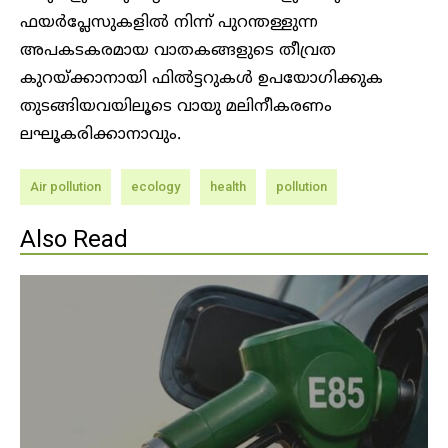
ഫയർപ്ലേസുകളിൽ നിന്ന് പുറന്തള്ളുന്ന
അപകടകരമായ വാതകങ്ങളുടെ തീവ്രത
കുറയ്ക്കാനായി ഫിൽട്ടറുകൾ ഉപയോഗിക്കുക
തുടങ്ങിയവയിലൂടെ വായു മലിനീകരണം
ലഘൂകരിക്കാനാവും.
Air pollution
ecology
health
pollution
Also Read