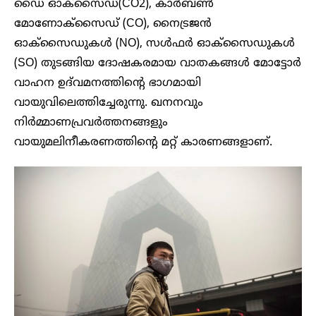
ഡൈ ഓക്സൈഡ്(CO2), കാർബൺ
മോണോക്സൈഡ് (CO), നൈട്രജൻ
ഓക്സൈഡുകൾ (NO), സൾഫർ ഓക്സൈഡുകൾ
(SO) തുടങ്ങിയ ദോഷകരമായ വാതകങ്ങൾ മോട്ടോർ
വാഹന ഉദ്‌വമനത്തിന്റെ ഭാഗമായി
വായുവിലെത്തിച്ചേരുന്നു. ഖനനവും
നിർമ്മാണപ്രവർത്തനങ്ങളും
വായുമലിനീകരണത്തിൻ്റെ മറ്റ് കാരണങ്ങളാണ്.