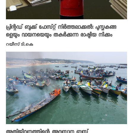
പ്രിന്റഡ് ബുക്ക് പോസ്റ്റ് നിർത്തലാക്കൽ: പുസ്തകങ്ങ
ളെയും വായനയെയും തകർക്കുന്ന രാഷ്ട്രീയ നീക്കം
റയീസ് ടി.കെ
അതിജീവനത്തിന്റെ അവസാന ബസ്സ്