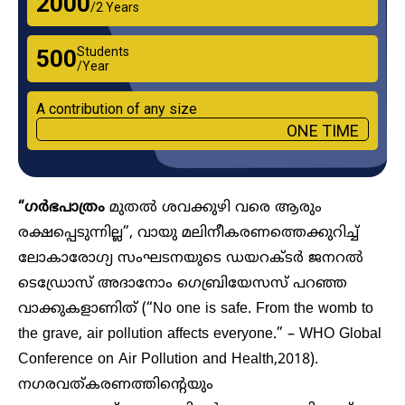
₹2000
/2 Years
Students
₹500
/Year
A contribution of any size
ONE TIME
“ഗർഭപാത്രം
മുതൽ ശവക്കുഴി വരെ ആരും
രക്ഷപ്പെടുന്നില്ല”, വായു മലിനീകരണത്തെക്കുറിച്ച്
ലോകാരോഗ്യ സംഘടനയുടെ ഡയറക്ടർ ജനറൽ
ടെഡ്രോസ് അദാനോം ഗെബ്രിയേസസ് പറഞ്ഞ
വാക്കുകളാണിത് (“No one is safe. From the womb to
the grave, air pollution affects everyone.” – WHO Global
Conference on Air Pollution and Health,2018).
നഗരവത്കരണത്തിന്റെയും