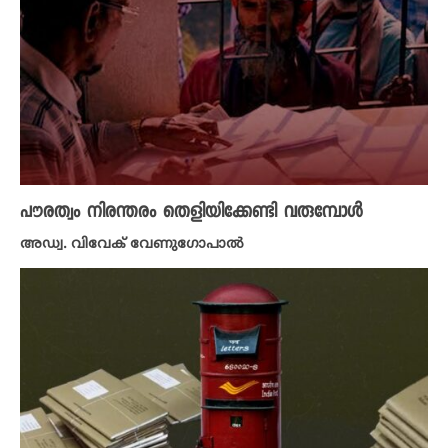
പൗരത്വം നിരന്തരം തെളിയിക്കേണ്ടി വരുമ്പോൾ
അഡ്വ. വിവേക് വേണുഗോപാൽ