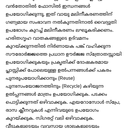
വൻതോതിൽ ഫോസിൽ ഇന്ധനങ്ങൾ
ഉപയോഗിക്കുന്നു, ഇത് വായു മലിനീകരണത്തിന്
ഗണ്യമായ സംഭാവന നൽകുന്നതിനാൽ വൈദ്യുതി
ഉപഭോഗം കുറച്ച് മലിനീകരണം ലഘൂകരിക്കണം.
ഹരിതഗൃഹ വാതകങ്ങളുടെ ഉദ്‌വമനം
കുറയ്ക്കുന്നതിൽ നിർണായക പങ്ക് വഹിക്കുന്ന
സൗരോർജ്ജത്തെ പ്രധാന ഊർജജ സ്ത്രോതസ്സായി
ഉപയോഗിക്കുകയും പ്രകൃതിക്ക് ദോഷകരമായ
പ്ലാസ്റ്റിക്ക് പോലെയുള്ള ഉൽപന്നങ്ങൾക്ക് പകരം
പുനരുപയോഗിക്കാനും (Reuse)
പുനഃസംയോജനത്തിനും (Recycle) കഴിയുന്ന
ഉൽപ്പന്നങ്ങൾ മാത്രം ഉപയോഗിക്കുക. പടക്കം
പൊട്ടിക്കുന്നത് ഒഴിവാക്കുക. എയറോസോൾ സ്പ്രേ,
രാസ ക്ലീനറുകൾ എന്നിവയുടെ ഉപയോഗം
കുറയ്ക്കുക. സിഗരറ്റ് വലി ഒഴിവാക്കുക.
വീടുകളുടെയും വ്യവസായ ശാലകളുടെയും