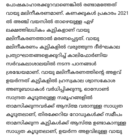
പോഷകാഹാരക്കുറവാണെങ്കിൽ രണ്ടാമത്തേത്
വായു മലിനീകരണമാണ്. കണക്കുകൾ പ്രകാരം 2021
ൽ അഞ്ച് വയസിൽ താഴെയുള്ള ഏഴ്
ലക്ഷത്തിലധികം കുട്ടികളാണ് വായു
മലിനീകരണത്താൽ മരണപ്പെട്ടത്. വായു
മലിനീകരണം കുട്ടികളിൽ വരുത്തുന്ന ദീർഘകാല
പ്രത്യാഘാതങ്ങളെക്കുറിച്ച് കാലിഫോർണിയ
സർവകലാശാലയിൽ നടന്ന പഠനങ്ങൾ
ശ്രദ്ധേയമാണ്. വായു മലിനീകരണത്തിൻ്റെ അളവ്
ഉയർന്നത് കുട്ടികളിൽ ഹ്രസ്വകാല ശ്വാസകോശ
അണുബാധകൾ വർധിപ്പിക്കുന്നു, ഓസോൺ
സാന്ദ്രത കൂടുതലുള്ള സമൂഹങ്ങളിൽ
താമസിക്കുന്നവർക്ക് ആസ്ത്മ വരാനുള്ള സാധ്യത
കൂടുതലാണ്, തിരക്കേറിയ റോഡുകൾക്ക് സമീപം
താമസിക്കുന്ന കുട്ടികൾക്ക് ആസ്ത്മ ഉണ്ടാകാനുള്ള
സാധ്യത കൂടുതലാണ്, ഉയർന്ന അളവിലുള്ള വായു