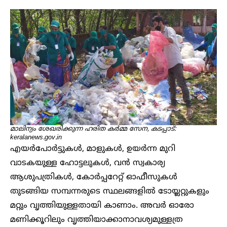
മാലിന്യം ശേഖരിക്കുന്ന ഹരിത കർമ്മ സേന, കടപ്പാട്:
keralanews.gov.in
എയർപോർട്ടുകൾ, മാളുകൾ, ഉയർന്ന മുറി
വാടകയുള്ള ഹോട്ടലുകൾ, വൻ സ്വകാര്യ
ആശുപത്രികൾ, കോർപ്പറേറ്റ് ഓഫീസുകൾ
തുടങ്ങിയ സമ്പന്നരുടെ സ്ഥലങ്ങളിൽ ടോയ്ലറ്റുകളും
മറ്റും വൃത്തിയുള്ളതായി കാണാം. അവർ ഓരോ
മണിക്കൂറിലും വൃത്തിയാക്കാനാവശ്യമുള്ളത്ര