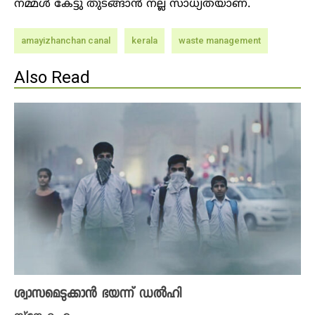
നമ്മൾ കേട്ടു തുടങ്ങാൻ നല്ല സാധ്യതയാണ്.
amayizhanchan canal
kerala
waste management
Also Read
ശ്വാസമെടുക്കാൻ ഭയന്ന് ഡൽഹി