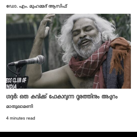
ഡോ. എം. മുഹമ്മദ് ആസിഫ്
ഗദ്ദർ: ഒരു കവിക്ക് പോകാവുന്ന ദൂരത്തിനും അപ്പുറം
മാതുലാമണി
4 minutes read