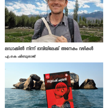
ലഡാക്കിൽ നിന്ന് ഭാവിയിലേക്ക് അനേകം വഴികൾ
എ.കെ ഷിബുരാജ്