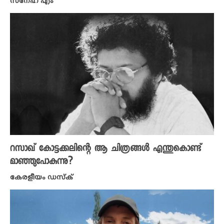
സ്നേഹ എം
റസാഖ് കോട്ടക്കലിന്റെ ആ ചിത്രങ്ങൾ എന്തുകൊണ്ട്
മാഞ്ഞുപോകുന്നു?
കേരളീയം ഡസ്ക്