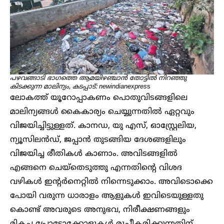
പഴവങ്ങാടി ഭാ​ഗത്തെ ആമയിഴഞ്ചാൻ തോട്ടിൽ നിറ‍‌ഞ്ഞു
കിടക്കുന്ന മാലിന്യം, കടപ്പാട്: newindianexpres
s
ലോകത്ത് യൂറോപ്പാകണം പൊതുവിടങ്ങളിലെ
മാലിന്യങ്ങൾ കൈകാര്യം ചെയ്യുന്നതിൽ ഏറ്റവും
വിജയിച്ചിട്ടുള്ളത്. കാനഡ, യു എസ്, ഓസ്റ്റ്രേലിയ,
ന്യൂസിലൻഡ്, ജപ്പാൻ തുടങ്ങിയ ദേശങ്ങളിലും
വിജയിച്ച രീതികൾ കാണാം. അവിടങ്ങളിൽ
എങ്ങനെ ചെയ്തെടുത്തു എന്നതിന്റെ വിശദ
വഴികൾ ഇന്റർനെറ്റിൽ നിന്നെടുക്കാം. അവിടൊക്കെ
പോയി വരുന്ന ധാരാളം ആളുകൾ ഇവിടെയുള്ളതു
കൊണ്ട് അവരുടെ അനുഭവ, നിരീക്ഷണങ്ങളും