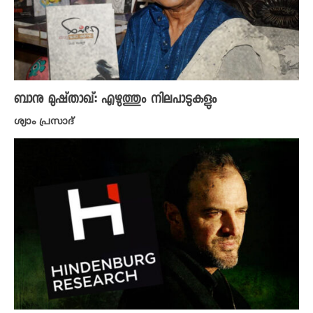
ബാനു മുഷ്‌താഖ്: എഴുത്തും നിലപാടുകളും
ശ്യാം പ്രസാദ്