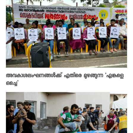
അവകാശലംഘനങ്ങൾക്ക് എതിരെ മുഴങ്ങുന്ന ‘എങ്കളെ
ഒച്ചെ’