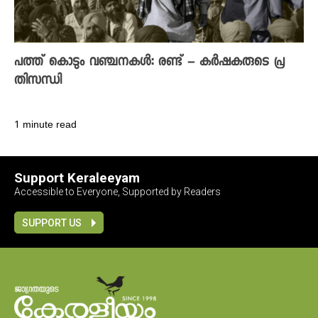
പത്ത് കൊടും വഞ്ചനകൾ: രണ്ട് – കർഷകരുടെ പ്ര
തിസന്ധി
1 minute read
Support Keraleeyam
Accessible to Everyone, Supported by Readers
SUPPORT US