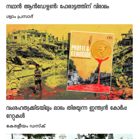
നഥാൻ ആൻഡേഴ്സൺ: പോരാട്ടത്തിന് വിരാമം
ശ്യാം പ്രസാദ്
വംശഹത്യക്കിടയിലും ലാഭം തിരയുന്ന ഇന്ത്യൻ കോർപ്പ
റേറ്റുകൾ
കേരളീയം ഡസ്ക്