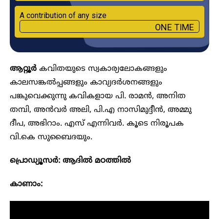
A contribution of any size
ONE TIME
ആറ്റൂർ
കവിതയുടെ സ്വകാര്യലോകങ്ങളും
കാലസങ്കൽപ്പങ്ങളും കാവ്യദർശനങ്ങളും
പങ്കുവെക്കുന്നു കവികളായ പി. രാമൻ, അനിത
തമ്പി, അൻവർ അലി, പി.എ നാസിമുദ്ദീൻ, അമ്മു
ദീപ, അഭിറാം. എസ് എന്നിവർ. കൂടെ നിരൂപക
വി.കെ സുബൈദയും.
പ്രൊഡ്യൂസർ: ആദിൽ മഠത്തിൽ
കാണാം: