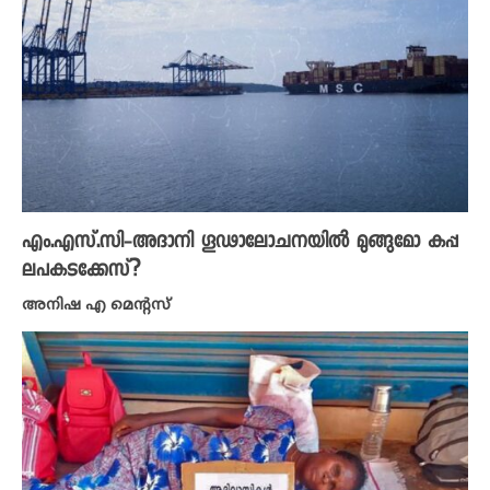
എം.എസ്.സി-അദാനി ​ഗൂഢാലോചനയിൽ മുങ്ങുമോ കപ്പ
ലപകടക്കേസ്?
അനിഷ എ മെന്റസ്