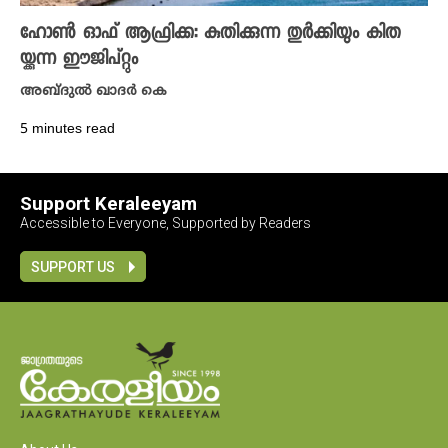
ഹോൺ ഓഫ് ആഫ്രിക്ക: കുതിക്കുന്ന തുർക്കിയും കിത
യ്ക്കുന്ന ഈജിപ്റ്റും
അബ്ദുൽ ഖാദർ കെ
5 minutes read
Support Keraleeyam
Accessible to Everyone, Supported by Readers
SUPPORT US