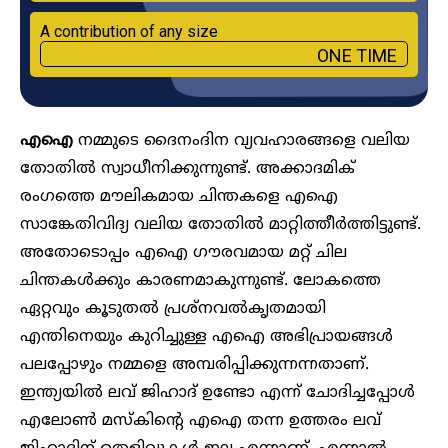
A contribution of any size
ONE TIME
എഐ
നമ്മുടെ ദൈനംദിന വ്യവഹാരങ്ങളെ വലിയ
തോതിൽ സ്വാധീനിക്കുന്നുണ്ട്. അക്കാദമിക്
രംഗത്തെ മൗലികമായ ചിന്തകളെ എഐ
സാങ്കേതിവിദ്യ വലിയ തോതിൽ മാറ്റിത്തീ‍ർത്തിട്ടുണ്ട്.
അതോടൊപ്പം എഐ ഗൗരവമായ മറ്റ് ചില
ചിന്തകൾക്കും കാരണമാകുന്നുണ്ട്. ലോകത്തെ
ഏറ്റവും കൂടുതൽ പ്രശ്നവൽകൃതമായി
എന്തിനെയും കുറിച്ചുള്ള എഐ അഭിപ്രായങ്ങൾ
പലപ്പോഴും നമ്മളെ അമ്പരിപ്പിക്കുന്നന്നതാണ്.
ഇന്ത്യയിൽ ലവ് ജിഹാദ് ഉണ്ടോ എന്ന് ചോദിച്ചപ്പോൾ
എലോൺ മസ്കിന്റെ എഐ തന്ന ഉത്തരം ലവ്