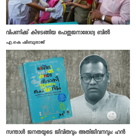
വിപണിക്ക് കീഴടങ്ങിയ പൊതുജനാരോഗ്യ ബിൽ
എ.കെ ഷിബുരാജ്
സന്താൾ ജനതയുടെ ജീവിതവും അതിജീവനവും: ഹൻ