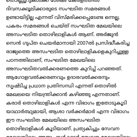
തൊണ്ണൂറുകൾക്ക് ശേഷം കേരളത്തിൽ
ദിവസക്കൂലിക്കാരുടെ സംഘടിത സമരങ്ങൾ
ഉണ്ടായിട്ടില്ല എന്നത് വിസ്മരിക്കപ്പെടേണ്ട ഒന്നല്ല.
പകരം സമരങ്ങൾ ചെയ്ത് സംഘടിത മേഖയിലെ
അസംഘടിത തൊഴിലാളികൾ ആണ്. അർജുൻ
സെൻ ഗുപ്ത ചെയർമാനായി 2007ൽ പ്രസിദ്ധീകരിച്ച
രാജ്യത്തെ അസംഘടിത തൊഴിലാളികളെകുറിച്ചുള്ള
പഠനത്തിലാണ്, സംഘടിത മേഖയിലെ
അസംഘടിതവൽക്കരണത്തെ കുറിച്ച് പറഞ്ഞത്.
ആഗോളവൽക്കരണവും ഉദാരവൽക്കരനും
സൃഷ്ടിച്ച പ്രധാന പ്രതിസന്ധി എന്നത് തൊഴിൽ
മേഖലയെ നിയന്ത്രിക്കാൻ കഴിഞ്ഞു എന്നതാണ്.
കരാർ തൊഴിലാളികൾ എന്ന വിഭാഗം ഇതോടുകൂടി
യാഥാർത്ഥ്യമായി, ആശാ വർക്കർമാർ എന്ന വിഭാഗം
ഈ സംഘടിത മേഖയിലെ അസംഘടിത
തൊഴിലാളികൾ കൂടിയാണ്. പ്രത്യകിച്ചും സേവന