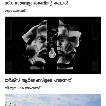
സ്ദാ സൗവേന്ദ്ര ശേഖറിന്റെ കഥകൾ
ശ്യാം പ്രസാദ്
മാർക്സ് ആർക്കൈവിലൂടെ പറയുന്നത്
വി മുസഫർ അഹമ്മദ്