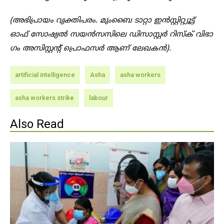
(അഭിപ്രായം വ്യക്തിപരം. മുംബൈ ടാറ്റാ ഇൻസ്റ്റിറ്റ്യൂട്ട്
ഓഫ് സോഷ്യൽ സയൻസസിലെ ഡിസാസ്റ്റർ റിസ്ക് വിഭാ​
ഗം അസിസ്റ്റന്റ് പ്രൊഫസർ ആണ് ലേഖകൻ)
.
artificial intelligence
Asha
asha workers
asha workers strike
labour
Also Read