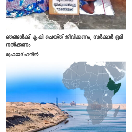
ഞങ്ങൾക്ക് കൃഷി ചെയ്ത് ജീവിക്കണം, സർക്കാർ ഭൂമി
നൽക്കണം
മുഹമ്മദ് ഹനീൻ