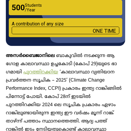
Students
₹500
/Year
A contribution of any size
ONE TIME
അസർബൈജാനിലെ
ബാകുവിൽ നടക്കുന്ന ആ​
ഗോള ‌കാലാവസ്ഥാ ഉച്ചകോടി (കോപ് 29)യുടെ ഭാ​
ഗമായി
പുറത്തിറക്കിയ
‘കാലാവസ്ഥാ വ്യതിയാന
പ്രവര്‍ത്തന സൂചിക – 2025’ (Climate Change
Performance Index, CCPI) പ്രകാരം ഇന്ത്യ റാങ്കിങ്ങിൽ
പിന്നോട്ട് പോയി. കോപ് 28ന് ഇടയിൽ
പുറത്തിറക്കിയ 2024 ലെ സൂചിക പ്രകാരം ഏഴാം
റാങ്കിലുണ്ടായിരുന്ന ഇന്ത്യ ഈ വർഷം മൂന്ന് റാങ്ക്
താഴ്ന്ന് പത്താം സ്ഥാനത്തെത്തി. ആദ്യ പത്ത്
റാങ്കിൽ ഇടം നേടിയതുകൊണ്ട് കാലാവസ്ഥാ