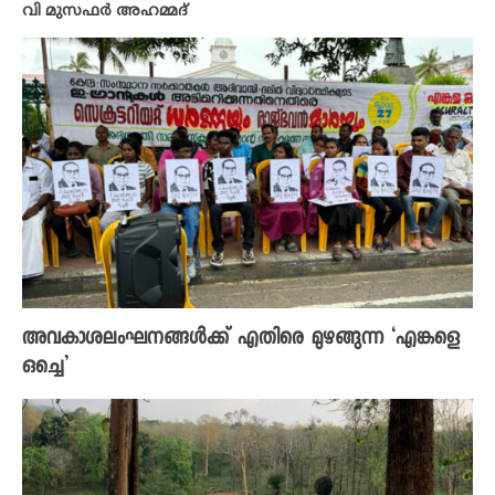
വി മുസഫർ അഹമ്മദ്
അവകാശലംഘനങ്ങൾക്ക് എതിരെ മുഴങ്ങുന്ന ‘എങ്കളെ
ഒച്ചെ’