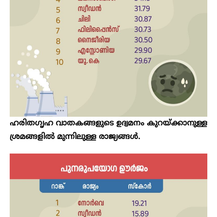
ഹരിതഗൃഹ വാതകങ്ങളുടെ ഉദ്വമനം കുറയ്ക്കാനുള്ള
ശ്രമങ്ങളിൽ മുന്നിലുള്ള രാജ്യങ്ങൾ.