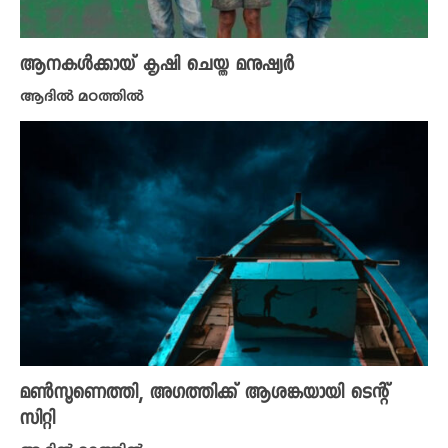
ആനകൾക്കായ് കൃഷി ചെയ്ത മനുഷ്യ‍ർ
ആദിൽ മഠത്തിൽ
മൺസൂണെത്തി, അഗത്തിക്ക് ആശങ്കയായി ടെന്റ്
സിറ്റി