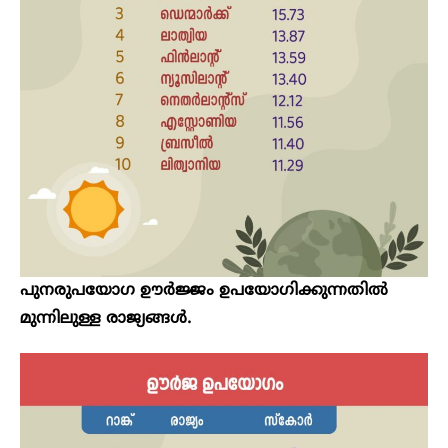
പുനരുപയോഗ ഊർജ്ജം ഉപയോഗിക്കുന്നതിൽ
മുന്നിലുള്ള രാജ്യങ്ങൾ.