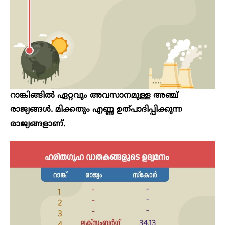
റാങ്കിങ്ങിൽ ഏറ്റവും അവസാനമുള്ള അഞ്ച്
രാജ്യങ്ങൾ. മിക്കതും എണ്ണ ഉത്പാദിപ്പിക്കുന്ന
രാജ്യങ്ങളാണ്.