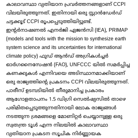
കാലാവസ്ഥാ വ്യതിയാന പ്രവർത്തനങ്ങളാണ് CCPI
വിലയിരുത്തുന്നത്. ഇതിനായി ഒരു സ്റ്റാൻഡേർഡ്
ചട്ടക്കൂട് CCPI രൂപപ്പെടുത്തിയിട്ടുണ്ട്.
ഇൻ്റർനാഷണൽ എനർജി ഏജൻസി (IEA), PRIMAP
(models and tools with the mission to synthesize earth
system science and its uncertainties for international
climate policy) ഫുഡ് ആൻഡ് അഗ്രികൾച്ചർ
ഓർഗനൈസേഷൻ (FAO), UNFCCC യിൽ സമർപ്പിച്ച
കണക്കുകൾ എന്നിവയെ അടിസ്ഥാനമാക്കിയാണ്
ഒരു രാജ്യത്തിൻ്റെ പ്രകടനം CCPI വിലയിരുത്തുന്നത്.
പാരീസ് ഉടമ്പടിയിൽ തീരുമാനിച്ച പ്രകാരം
ആഗോളതാപനം 1.5 ഡിഗ്രി സെൽഷ്യസിൽ താഴെ
പരിമിതപ്പെടുത്തുന്നതിനായി ലോക രാജ്യങ്ങൾ
നടത്തുന്ന ശ്രമങ്ങളെ മോണിറ്റർ ചെയ്യാനുള്ള ഒരു
സ്വതന്ത്ര ടൂൾ എന്ന നിലയിൽ കാലാവസ്ഥാ
വ്യതിയാന പ്രകടന സൂചിക നിർണ്ണായക