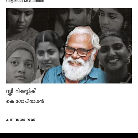
ആദിൽ മഠത്തിൽ
സ്ത്രീ റിപ്പബ്ലിക്
കെ ​ഗോപിനാഥൻ
2 minutes read