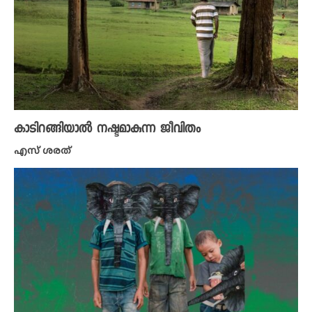
കാടിറങ്ങിയാൽ നഷ്ടമാകുന്ന ജീവിതം
എസ് ശരത്