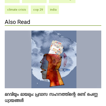
climate crisis
cop 29
india
Also Read
മറവിയും മായലും: പ്രവാസ സഹനത്തിന്റെ രണ്ട് പെണ്ണ
ധ്യായങ്ങൾ