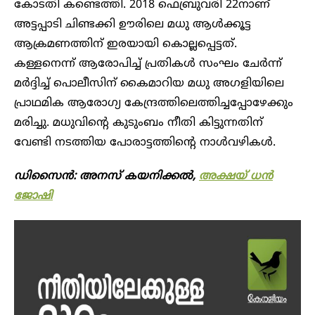
കോടതി കണ്ടെത്തി. 2018 ഫെബ്രുവരി 22നാണ്
അട്ടപ്പാടി ചിണ്ടക്കി ഊരിലെ മധു ആൾക്കൂട്ട
ആക്രമണത്തിന് ഇരയായി കൊല്ലപ്പെട്ടത്.
കള്ളനെന്ന് ആരോപിച്ച് പ്രതികൾ സംഘം ചേർന്ന്
മർദ്ദിച്ച് പൊലീസിന് കൈമാറിയ മധു അഗളിയിലെ
പ്രാഥമിക ആരോഗ്യ കേന്ദ്രത്തിലെത്തിച്ചപ്പോഴേക്കും
മരിച്ചു. മധുവിന്റെ കുടുംബം നീതി കിട്ടുന്നതിന്
വേണ്ടി നടത്തിയ പോരാട്ടത്തിന്റെ നാൾവഴികൾ.
ഡിസൈൻ: അനസ് കയനിക്കൽ,
അക്ഷയ് ധൻ
ജോഷി