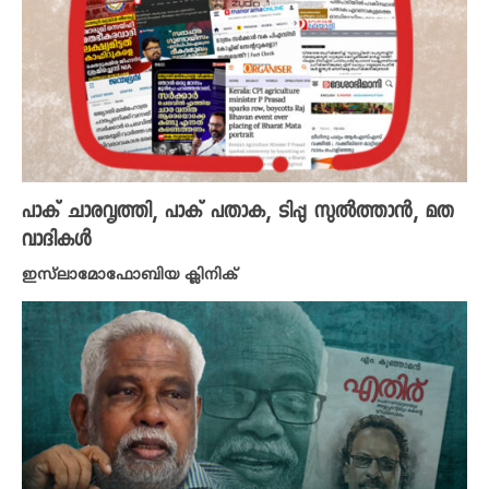
പാക് ചാരവൃത്തി, പാക് പതാക, ടിപ്പു സുൽത്താൻ, മത
വാദികൾ
ഇസ്‌ലാമോഫോബിയ ക്ലിനിക്