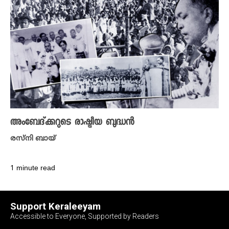
അംബേദ്ക്കറുടെ രാഷ്ട്രീയ ബുദ്ധൻ
രസ്‌നി ബായ്
1 minute read
Support Keraleeyam
Accessible to Everyone, Supported by Readers