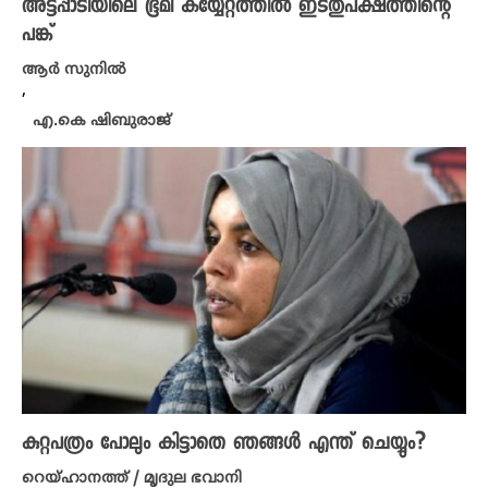
അട്ടപ്പാടിയിലെ ഭൂമി കയ്യേറ്റത്തിൽ ഇടതുപക്ഷത്തിന്റെ
പങ്ക്
ആർ സുനിൽ
,
എ.കെ ഷിബുരാജ്
കുറ്റപത്രം പോലും കിട്ടാതെ ഞങ്ങൾ എന്ത് ചെയ്യും?
റെയ്ഹാനത്ത് / മൃദുല ഭവാനി