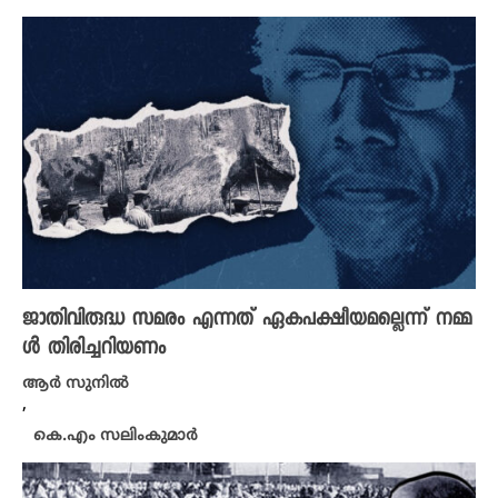
ജാതിവിരുദ്ധ സമരം എന്നത് ഏകപക്ഷീയമല്ലെന്ന് നമ്മ
ൾ തിരിച്ചറിയണം
ആർ സുനിൽ
,
കെ.എം സലിംകുമാർ