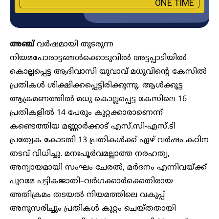
ONE TIME
അഞ്ച്
വർഷമായി തുടരുന്ന
നിയമപോരാട്ടങ്ങൾക്കൊടുവിൽ അട്ടപ്പാടിയിൽ
കൊല്ലപ്പെട്ട ആദിവാസി യുവാവ് മധുവിന്റെ കേസിൽ
പ്രതികൾ ശിക്ഷിക്കപ്പെട്ടിരിക്കുന്നു. ആൾക്കൂട്ട
ആക്രമണത്തിൽ മധു കൊല്ലപ്പെട്ട കേസിലെ 16
പ്രതികളിൽ 14 പേരും കുറ്റക്കാരാണെന്ന്
കണ്ടെത്തിയ മണ്ണാര്‍ക്കാട് എസ്‌.സി-എസ്.ടി
പ്രത്യേക കോടതി 13 പ്രതികള്‍ക്ക് ഏഴ് വര്‍ഷം കഠിന
തടവ് വിധിച്ചു. മനഃപൂർവമല്ലാത്ത നരഹത്യ,
അന്യായമായി സംഘം ചേരൽ, മർദനം എന്നിവയ്ക്ക്
പുറമേ പട്ടികജാതി–വർഗക്കാർക്കെതിരായ
അതിക്രമം തടയൽ നിയമത്തിലെ വകുപ്പ്
അനുസരിച്ചും പ്രതികൾ കുറ്റം ചെയ്തതായി