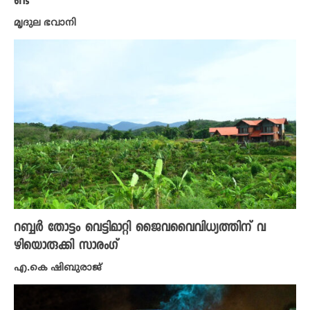
ണ്ട
മൃദുല ഭവാനി
റബ്ബർ തോട്ടം വെട്ടിമാറ്റി ജൈവവൈവിധ്യത്തിന് വ
ഴിയൊരുക്കി സാരംഗ്
എ.കെ ഷിബുരാജ്