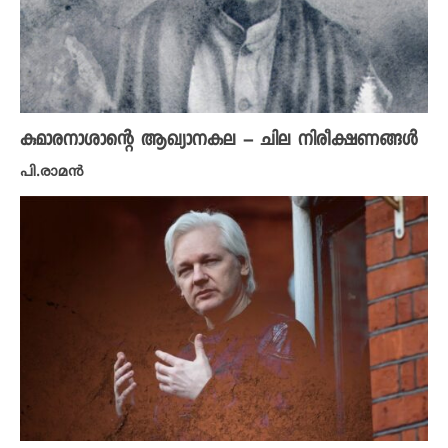
കുമാരനാശാന്റെ ആഖ്യാനകല – ചില നിരീക്ഷണങ്ങൾ
പി.രാമൻ