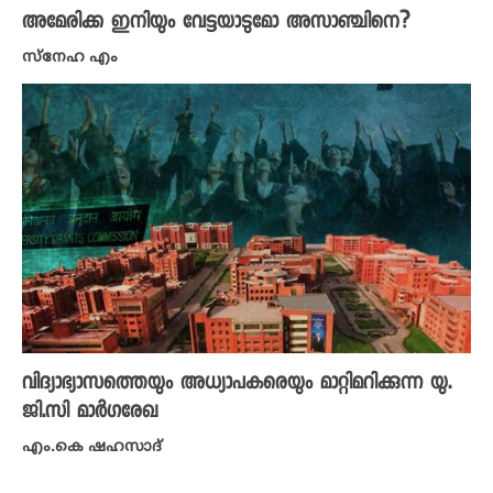
അമേരിക്ക ഇനിയും വേട്ടയാടുമോ അസാഞ്ചിനെ?
സ്നേഹ എം
വിദ്യാഭ്യാസത്തെയും അധ്യാപകരെയും മാറ്റിമറിക്കുന്ന യു.
ജി.സി മാർഗരേഖ
എം.കെ ഷഹസാദ്