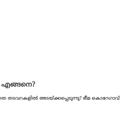
ത് എങ്ങനെ?
െ തടവറകളിൽ അടയ്ക്കപ്പെടുന്നു? ഭീ​മ ​കൊ​റേ​ഗാ​വ്​