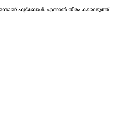
 ഒന്നാണ് ഫു‍ട്ബോൾ. എന്നാൽ തീരം കടലെടുത്ത്