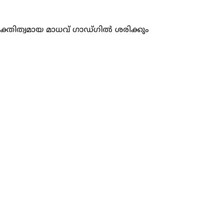
്യക്തിത്വമായ മാധവ് ഗാഡ്ഗിൽ ശരിക്കും