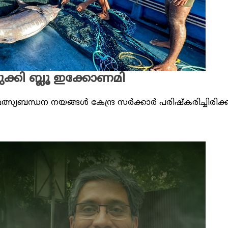
്കി ബ്ലൂ ഇക്കോണമി
ത്സ്യബന്ധന നയങ്ങൾ കേന്ദ്ര സർക്കാർ പരിഷ്കരിച്ചിര