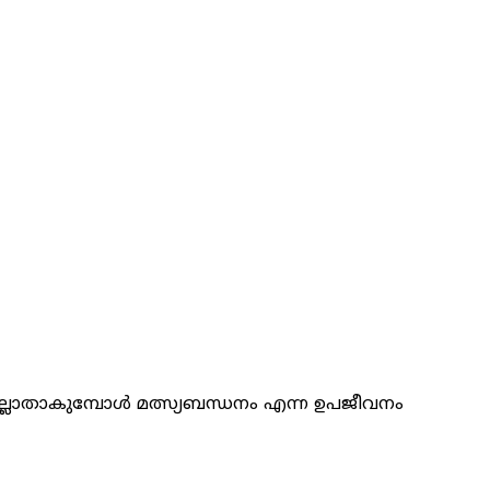
്ലാതാകുമ്പോൾ മത്സ്യബന്ധനം എന്ന ഉപജീവനം