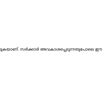
ിക്കുകയാണ്. സ‍ർക്കാ‍ർ അവകാശപ്പെടുന്നതുപോലെ ഈ