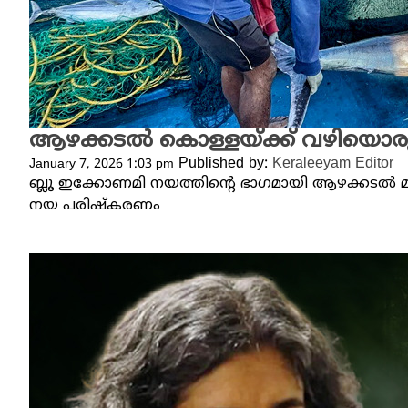
ആഴക്കടൽ കൊള്ളയ്ക്ക് വഴിയൊരുക
Published by:
Keraleeyam Editor
January 7, 2026 1:03 pm
ബ്ലൂ ഇക്കോണമി നയത്തിന്റെ ഭാ​ഗമായി ആഴക്കടൽ മ
നയ പരിഷ്കരണം