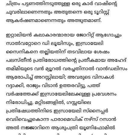
ചിത്രം പട്ടണത്തിനടുത്തുള്ള ഒരു കാർ വാഷിന്റെ
ചുവരിലാണെന്നതും അതുതന്നെ ഒരു ടൂറിസ്റ്റ്
ആകർഷണമാണെന്നതും അത്ഭുതമാണ്.
ഇറ്റാലിയൻ കലാകാരന്മാരായ ജോറിറ്റ് ആഗോച്ചും
സാൽവറ്റോറെ ഡി ലൂയിസും, ഇസ്രായേലി
സൈനികനെ തല്ലിയതിന് തടവിലായ ശേഷം
പലസ്തീൻ പ്രതിരോധത്തിന്റെ പ്രതീകമായ അഹേദ്
തമിമിയുടെ വൻ മ്യൂറൽ വരച്ചതിനാൽ വാൻഡലിസം
ആരോപിച്ച് അറസ്റ്റിലായി; അവരുടെ വിസകൾ
റദ്ദാക്കി, രാജ്യം വിടാൻ ഉത്തരവിട്ടു, പത്ത്
വർഷത്തേക്ക് ഇസ്രായേലിലേക്കുള്ള പ്രവേശനം
നിരോധിച്ചു. മറ്റിടങ്ങളിൽ, ഗസ്സയിലെ
പ്രതിഷേധത്തിനിടെ ഇസ്രായേലി സ്നൈപ്പർ
വെടിവെച്ചുകൊന്ന പാരാമെഡിക് നഴ്സ് റസാൻ
അൽ നജ്ജാറിനെ ആശുപത്രി യൂണിഫോമിൽ