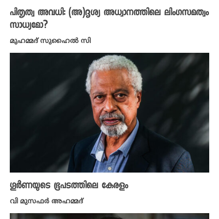
പിതൃത്വ അവധി: (അ)ദൃശ്യ അധ്വാനത്തിലെ ലിംഗസമത്വം
സാധ്യമോ?
മുഹമ്മദ് സുഹൈൽ സി
ഗൂർണയുടെ ഭൂപടത്തിലെ കേരളം
വി മുസഫർ അഹമ്മദ്