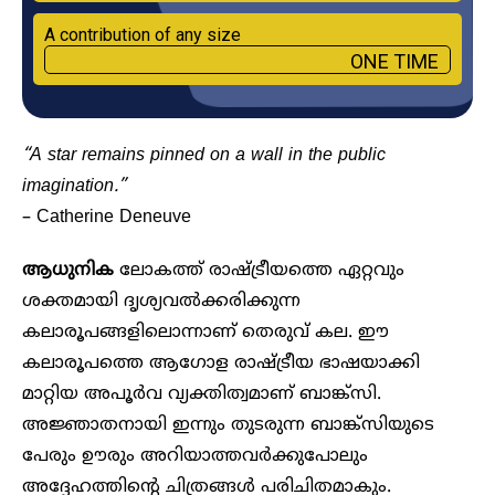
A contribution of any size
ONE TIME
“A star remains pinned on a wall in the public
imagination.”
– Catherine Deneuve
ആധുനിക
ലോകത്ത് രാഷ്ട്രീയത്തെ ഏറ്റവും
ശക്തമായി ദൃശ്യവൽക്കരിക്കുന്ന
കലാരൂപങ്ങളിലൊന്നാണ് തെരുവ് കല. ഈ
കലാരൂപത്തെ ആഗോള രാഷ്ട്രീയ ഭാഷയാക്കി
മാറ്റിയ അപൂർവ വ്യക്തിത്വമാണ് ബാങ്ക്സി.
അജ്ഞാതനായി ഇന്നും തുടരുന്ന ബാങ്ക്സിയുടെ
പേരും ഊരും അറിയാത്തവർക്കുപോലും
അദ്ദേഹത്തിന്റെ ചിത്രങ്ങൾ പരിചിതമാകും.