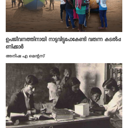
ഉപജീവനത്തിനായി നാടുവിട്ടുപോകേണ്ടി വരുന്ന കടൽപ്പ
ണിക്കാർ
അനിഷ എ മെന്റസ്