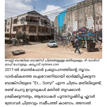
വെസ്റ്റ് ബാങ്കിലെ ബാങ്ക്സി ചിത്രങ്ങളുള്ള മതിലുകളും ദി വാൾഡ്
ഓഫ് ഹോട്ടലും. കടപ്പാട്: nytimes.com
2017-ൽ ബാൽഫോർ പ്രഖ്യാപനത്തിന്റെ നൂറാം
വാർഷികത്തെ ഐറോണിയായി ഓർമ്മിപ്പിക്കുന്ന
ബാങ്ക്സിയുടെ “Er… Sorry!” എന്ന ചിത്രം മതിലിലുണ്ട്;
രണ്ട് ചെറു ഉറുമ്പുകൾ മതിൽ തുറക്കാൻ
ശ്രമിക്കുന്നതും, ആരാധകർ പുനഃസൃഷ്ടിച്ച ഫ്ലവർ
ത്രോവർ ചിത്രവും സമീപത്ത് കാണാം. അസൽ