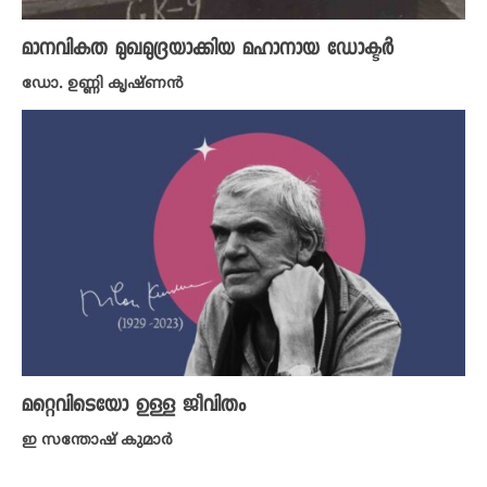
മാനവികത മുഖമുദ്രയാക്കിയ മഹാനായ ഡോക്ടർ
ഡോ. ഉണ്ണി കൃഷ്ണൻ
മറ്റെവിടെയോ ഉള്ള ജീവിതം
ഇ സന്തോഷ് കുമാർ