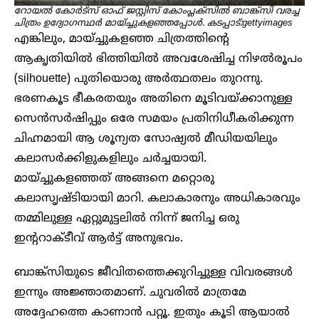
റോയൽ കോർട്സ് ഓഫ് ജസ്റ്റിസ് കോംപ്ലക്സിൽ ബാങ്ക്സി വരച്ച
ചിത്രം ഉദ്യോ​ഗസ്ഥ‍ർ മായ്ച്ചുകളഞ്ഞപ്പോൾ. കടപ്പാട്:gettyimages
എങ്കിലും, മായ്ച്ചുകളഞ്ഞ ചിത്രത്തിന്റെ
ആകൃതിയിൽ ഭിത്തിയിൽ അവശേഷിച്ച നിഴൽരൂപം
(silhouette) പുതിയൊരു അർത്ഥതലം തുറന്നു.
ഭരണകൂട ഭീകരതയും അതിനെ മൂടിവയ്ക്കാനുള്ള
സെൻസർഷിപ്പും ഒരേ സമയം പ്രതിനിധീകരിക്കുന്ന
ചിഹ്നമായി ആ ശൂന്യത സോഷ്യൽ മീഡിയയിലും
കലാസർക്കിളുകളിലും ചർച്ചയായി.
മായ്ച്ചുകളഞ്ഞത് അങ്ങനെ മറ്റൊരു
കലാസൃഷ്ടിയായി മാറി. കലാകാരനും അധികാരവും
തമ്മിലുള്ള ഏറ്റുമുട്ടലിൽ നിന്ന് ജനിച്ച ഒരു
ഇന്ററാക്ടീവ് ആർട്ട് അനുഭവം.
ബാങ്ക്സിയുടെ ജീവിതത്തെക്കുറിച്ചുള്ള വിവരങ്ങൾ
ഇന്നും അജ്ഞാതമാണ്. ചുവരിൽ മാത്രമേ
അദ്ദേഹത്തെ കാണാൻ പറ്റൂ. ഇതും കൂടി ആയാൽ