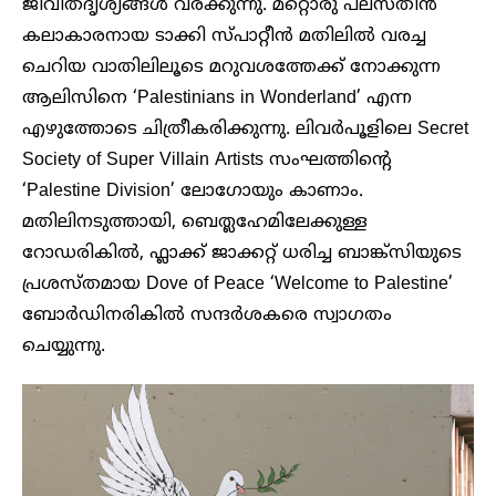
ജീവിതദൃശ്യങ്ങൾ വരക്കുന്നു. മറ്റൊരു പലസ്തീൻ
കലാകാരനായ ടാക്കി സ്പാറ്റീൻ മതിലിൽ വരച്ച
ചെറിയ വാതിലിലൂടെ മറുവശത്തേക്ക് നോക്കുന്ന
ആലിസിനെ ‘Palestinians in Wonderland’ എന്ന
എഴുത്തോടെ ചിത്രീകരിക്കുന്നു. ലിവർപൂളിലെ Secret
Society of Super Villain Artists സംഘത്തിന്റെ
‘Palestine Division’ ലോഗോയും കാണാം.
മതിലിനടുത്തായി, ബെത്ലഹേമിലേക്കുള്ള
റോഡരികിൽ, ഫ്ലാക്ക് ജാക്കറ്റ് ധരിച്ച ബാങ്ക്സിയുടെ
പ്രശസ്തമായ Dove of Peace ‘Welcome to Palestine’
ബോർഡിനരികിൽ സന്ദർശകരെ സ്വാഗതം
ചെയ്യുന്നു.