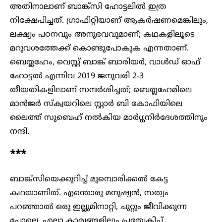
അതിനാലാണ് ബാങ്ക്സി ഹോട്ടലിൽ ഇത്ര
നിക്ഷേപിച്ചത്. ഗ്രാഫിറ്റിയാണ് ആകർഷണമെങ്കിലും,
ലക്ഷ്യം പഠനവും അനുഭവവുമാണ്; കഥകളിലൂടെ
മറുവശത്തേക്ക് കൊണ്ടുപോകുക എന്നതാണ്.
ബെത്ലഹേം, വെസ്റ്റ് ബാങ്ക് ബാരിയർ, വാൾഡ് ഓഫ്
ഹോട്ടൽ എന്നിവ 2019 ജനുവരി 2-3
തീയതികളിലാണ് സന്ദർശിച്ചത്; ബെത്ലഹേമിലെ
മാൻജർ സ്ക്വയറിലെ സ്റ്റാർ ബി കോഫിയിലെ
ലൈത്ത് സുബെഹ് നൽകിയ മാർഗ്ഗനിർദേശത്തിനും
നന്ദി.
***
ബാങ്ക്‌സിയെക്കുറിച്ച് മുമ്പൊരിക്കൽ കേട്ട
കഥയാണിത്. എന്തൊരു മനുഷ്യൻ, സത്യം
പറഞ്ഞാൽ ഒരു ഇല്ലുമിനാറ്റി, ചുറ്റും ജീവിക്കുന്ന
പോലെ, എല്ലാ കാര്യങ്ങളിലും പ്രത്യേകിച്ച്,