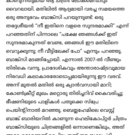
കാണുന്നതുമായ ആ ചിത്രം ലോകമെമ്പാടും
വൈറലായി. മതിലിൽ ആദ്യമായി വരച്ച സമയത്തെ
ഒരു അനുഭവം ബാങ്ക്സി പറയുന്നുണ്ട്: ഒരു
തദ്ദേശീയൻ “നീ ഇതിനെ വളരെ സുന്ദരമാക്കി” എന്ന്
പറഞ്ഞതിന് പിന്നാലെ “പക്ഷേ ഞങ്ങൾക്ക് ഇത്
സുന്ദരമാകുന്നത് വേണ്ട, ഞങ്ങൾ ഈ മതിലിനെ
വെറുക്കുന്നു; നീ വീട്ടിലേക്ക് പോ” എന്നും പറഞ്ഞു.
ബാങ്ക്സി മടങ്ങിപ്പോയി. എന്നാൽ 2007-ൽ വീണ്ടും
തിരികെ വന്നു. പ്രാദേശികവും അന്താരാഷ്ട്രവുമായ
നിരവധി കലാകാരരോടൊപ്പമായിരുന്നു ഈ വരവ്.
അന്ന് മുതൽ മതിൽ ഒരു ക്യാൻവസായി മാറി;
കോൺക്രീറ്റ് മുഖം മറ്റൊരു തിരിച്ചറിവ് കൈവരിച്ചു;
ഭീഷണിയുടെ പാളികൾ പതുക്കെ സ്പ്രേ
പെയിന്റിനാൽ മറഞ്ഞു. ബെത്ലഹേമിലെ വെസ്റ്റ്
ബാങ്ക് ബാരിയറിൽ കാണുന്ന ഹെലികോപ്റ്റർ ചിത്രം
ബാങ്ക്സിയുടെ ചിത്രങ്ങളിൽ ഒന്നാണെങ്കിലും, അത്