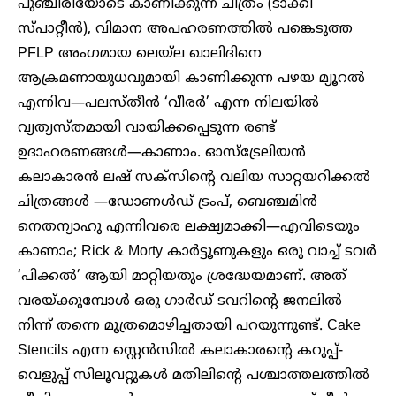
പുഞ്ചിരിയോടെ കാണിക്കുന്ന ചിത്രം (ടാക്കി
സ്പാറ്റീൻ), വിമാന അപഹരണത്തിൽ പങ്കെടുത്ത
PFLP അംഗമായ ലെയ്‌ല ഖാലിദിനെ
ആക്രമണായുധവുമായി കാണിക്കുന്ന പഴയ മ്യൂറൽ
എന്നിവ—പലസ്തീൻ ‘വീരർ’ എന്ന നിലയിൽ
വ്യത്യസ്തമായി വായിക്കപ്പെടുന്ന രണ്ട്
ഉദാഹരണങ്ങൾ—കാണാം. ഓസ്ട്രേലിയൻ
കലാകാരൻ ലഷ് സക്സിന്റെ വലിയ സാറ്റയറിക്കൽ
ചിത്രങ്ങൾ —ഡോണൾഡ് ട്രംപ്, ബെഞ്ചമിൻ
നെതന്യാഹു എന്നിവരെ ലക്ഷ്യമാക്കി—എവിടെയും
കാണാം; Rick & Morty കാർട്ടൂണുകളും ഒരു വാച്ച് ടവർ
‘പിക്കൽ’ ആയി മാറ്റിയതും ശ്രദ്ധേയമാണ്. അത്
വരയ്ക്കുമ്പോൾ ഒരു ഗാർഡ് ടവറിന്റെ ജനലിൽ
നിന്ന് തന്നെ മൂത്രമൊഴിച്ചതായി പറയുന്നുണ്ട്. Cake
Stencils എന്ന സ്റ്റെൻസിൽ കലാകാരന്റെ കറുപ്പ്-
വെളുപ്പ് സിലൂവറ്റുകൾ മതിലിന്റെ പശ്ചാത്തലത്തിൽ