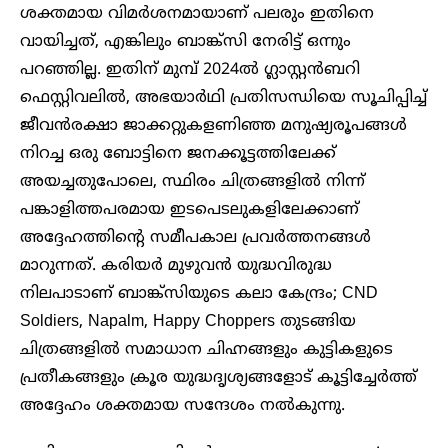
ശക്തമായ വിമർശനമായാണ് പലരും ഇതിനെ
വായിച്ചത്, എങ്കിലും ബാങ്ക്സി നേരിട്ട് ഒന്നും
പറഞ്ഞില്ല. ഇതിന് മുമ്പ് 2024ൽ ഗ്ലാസ്റ്റൻബറി
ഫെസ്റ്റിവലിൽ, അഭയാർഥി പ്രതിസന്ധിയെ സൂചിപ്പിച്ച്
ജീവൻരക്ഷാ ജാക്കറ്റുകളണിഞ്ഞ മനുഷ്യരൂപങ്ങൾ
നിറച്ച ഒരു ബോട്ടിനെ ജനക്കൂട്ടത്തിലേക്ക്
അയച്ചതുപോലെ, സ്ഥിരം ചിത്രങ്ങളിൽ നിന്ന്
പങ്കാളിത്തപരമായ ഇടപെടലുകളിലേക്കാണ്
അദ്ദേഹത്തിന്റെ സമീപകാല പ്രവർത്തനങ്ങൾ
മാറുന്നത്. കരിയർ മുഴുവൻ യുദ്ധവിരുദ്ധ
നിലപാടാണ് ബാങ്ക്സിയുടെ കലാ കേന്ദ്രം; CND
Soldiers, Napalm, Happy Choppers തുടങ്ങിയ
ചിത്രങ്ങളിൽ സമാധാന ചിഹ്നങ്ങളും കുട്ടികളുടെ
പ്രതീകങ്ങളും ക്രൂര യുദ്ധദൃശ്യങ്ങളോട് കൂട്ടിച്ചേർത്ത്
അദ്ദേഹം ശക്തമായ സന്ദേശം നൽകുന്നു.