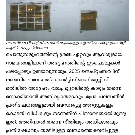
ലണ്ടനിലെ റീജന്റ്സ് കനാലിനടുത്തുള്ള ചുവരിൽ വരച്ച ഗ്രാഫിറ്റി
ആർട്. കടപ്പാട്:Reuters
പൊതുസമൂഹത്തിന്റെ ശ്രദ്ധ ഏറ്റവും ആവശ്യമായ
സമയങ്ങളിലാണ് അദ്ദേഹത്തിന്റെ ഇടപെടലുകൾ
പലപ്പോഴും ഉണ്ടാവുന്നതും. 2025 സെപ്റ്റംബർ 8ന്
ലണ്ടനിലെ റോയൽ കോർട്ട്സ് ഓഫ് ജസ്റ്റിസ്
മതിലിൽ അദ്ദേഹം വരച്ച മ്യൂറലിന്റെ കാര്യം തന്നെ
നോക്കിയാൽ അത് വ്യക്തമാകും. പ്രോ–പലസ്തീൻ
പ്രതിഷേധങ്ങളുമായി ബന്ധപ്പെട്ട അറസ്റ്റുകളും
കോടതി വിധികളും നടന്നതിന് പിന്നാലെയായിരുന്നു
ഇത്. അതിനാൽ തന്നെ നീതിയും അധികാരവും
പ്രതിഷേധവും തമ്മിലുള്ള ബന്ധത്തെക്കുറിച്ചുള്ള