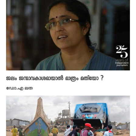
ജലം ജന്മാവകാശമായാൽ മാത്രം മതിയോ ?
ഡോ.എ ലത