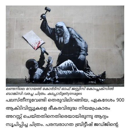
ലണ്ടനിലെ റോയൽ കോർട്സ് ഓഫ് ജസ്റ്റിസ് കോംപ്ലക്സിൽ
ബാങ്ക്സി വരച്ച ചിത്രം. കടപ്പാട്:gettyimages
പലസ്തീനുവേണ്ടി തെരുവിലിറങ്ങിയ, ഏകദേശം 900
ആക്ടിവിസ്റ്റുകളെ ഭീകരവിരുദ്ധ നിയമപ്രകാരം
അറസ്റ്റ് ചെയ്തതിനെതിരെയായിരുന്നു ആദ്യം
സൂചിപ്പിച്ച ചിത്രം. പരമ്പരാഗത ബ്രിട്ടീഷ് ജഡ്ജിന്റെ