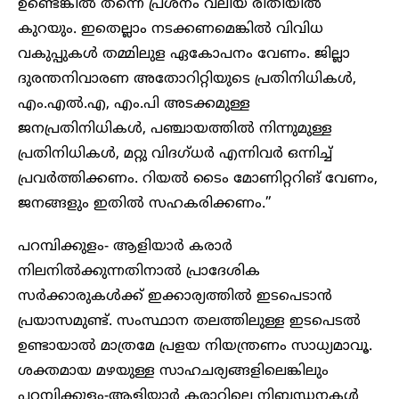
ഉണ്ടെങ്കിൽ തന്നെ പ്രശ്നം വലിയ രീതിയിൽ
കുറയും. ഇതെല്ലാം നടക്കണമെങ്കിൽ വിവിധ
വകുപ്പുകൾ തമ്മിലുള ഏകോപനം വേണം. ജില്ലാ
ദുരന്തനിവാരണ അതോറിറ്റിയുടെ പ്രതിനിധികൾ,
എം.എൽ.എ, എം.പി അടക്കമുള്ള
ജനപ്രതിനിധികൾ, പഞ്ചായത്തിൽ നിന്നുമുള്ള
പ്രതിനിധികൾ, മറ്റു വിദഗ്ധർ എന്നിവർ ഒന്നിച്ച്
പ്രവർത്തിക്കണം. റിയൽ ടൈം മോണിറ്ററിങ് വേണം,
ജനങ്ങളും ഇതിൽ സഹകരിക്കണം.”
പറമ്പിക്കുളം- ആളിയാർ കരാർ
നിലനിൽക്കുന്നതിനാൽ പ്രാദേശിക
സർക്കാരുകൾക്ക് ഇക്കാര്യത്തിൽ ഇടപെടാൻ
പ്രയാസമുണ്ട്. സംസ്ഥാന തലത്തിലുള്ള ഇടപെടൽ
ഉണ്ടായാൽ മാത്രമേ പ്രളയ നിയന്ത്രണം സാധ്യമാവൂ.
ശക്തമായ മഴയുള്ള സാഹചര്യങ്ങളിലെങ്കിലും
പറമ്പിക്കുളം-ആളിയാർ കരാറിലെ നിബന്ധനകൾ