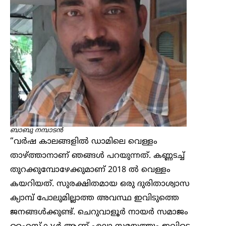
ബാബു നമ്പാടൻ
“വർഷ കാലങ്ങളിൽ ഡാമിലെ വെള്ളം
താഴ്ത്താനാണ് ഞങ്ങൾ പറയുന്നത്. കണ്ണടച്ച്
തുറക്കുമ്പോഴേക്കുമാണ് 2018 ൽ വെള്ളം
കയറിയത്. സുരക്ഷിതമായ ഒരു ദുരിതാശ്വാസ
ക്യാമ്പ് പോലുമില്ലാത്ത അവസ്ഥ ഇവിടുത്തെ
ജനങ്ങൾക്കുണ്ട്. ചെറുവാളൂർ നായർ സമാജം