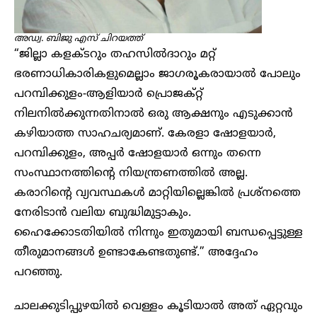
അഡ്വ. ബിജു എസ്‌ ചിറയത്ത്
“ജില്ലാ കളക്ടറും തഹസിൽദാറും മറ്റ്
ഭരണാധികാരികളുമെല്ലാം ജാഗരൂകരായാൽ പോലും
പറമ്പിക്കുളം-ആളിയാർ പ്രൊജക്റ്റ്
നിലനിൽക്കുന്നതിനാൽ ഒരു ആക്ഷനും എടുക്കാൻ
കഴിയാത്ത സാഹചര്യമാണ്. കേരളാ ഷോളയാർ,
പറമ്പിക്കുളം, അപ്പർ ഷോളയാർ ഒന്നും തന്നെ
സംസ്ഥാനത്തിന്റെ നിയന്ത്രണത്തിൽ അല്ല.
കരാറിന്റെ വ്യവസ്ഥകൾ മാറ്റിയില്ലെങ്കിൽ പ്രശ്നത്തെ
നേരിടാൻ വലിയ ബുദ്ധിമുട്ടാകും.
ഹൈക്കോടതിയിൽ നിന്നും ഇതുമായി ബന്ധപ്പെട്ടുള്ള
തീരുമാനങ്ങൾ ഉണ്ടാകേണ്ടതുണ്ട്.” അദ്ദേഹം
പറഞ്ഞു.
ചാലക്കുടിപ്പുഴയിൽ വെള്ളം കൂടിയാൽ അത് ഏറ്റവും