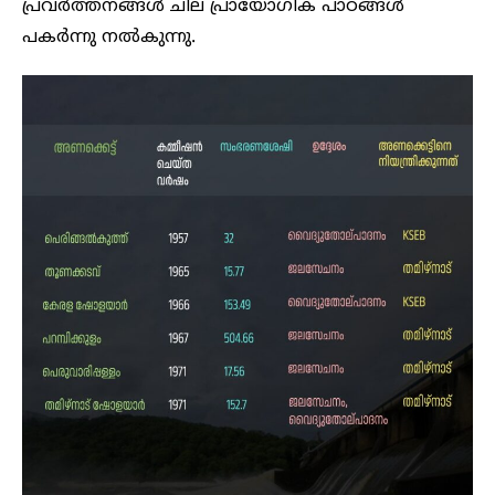
പ്രവർത്തനങ്ങൾ ചില പ്രായോഗിക പാഠങ്ങൾ
പകർന്നു നൽകുന്നു.