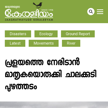
Disasters
Ecology
Ground Report
Latest
Movements
River
പ്രളയത്തെ നേരിടാൻ
മാതൃകയൊരുക്കി ചാലക്കുടി
പുഴത്തടം